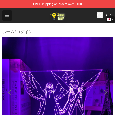
FREE
shipping on orders over $100
Anime Lamp Shop - The Best Store of Anime Lamp
Open menu
ホーム
/
ログイン