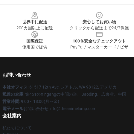
Footer
世界中に配送
安心してお買い物
200カ国以上に配送
クリックから配送まで24/7保護
国際保証
100％安全なチェックアウト
使用国で提供
PayPal / マスターカード / ビザ
お問い合わせ
本社オフィス
: 61517 12th Ave, シアトル, WA 98122, アメリカ
私達の倉庫
: 第451のXingangの中間の道、Baoding、広東省、中国
営業時間
: 9:00～18:00(月～金)
電子メール
お問い合わせ:info@theanimelamp.com
会社案内
私たちについて