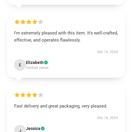
I'm extremely pleased with this item. It’s well-crafted,
effective, and operates flawlessly.
Dec 16, 2024
Elizabeth
E
Verified owner
Fast delivery and great packaging, very pleased.
Dec 16, 2024
Jessica
J