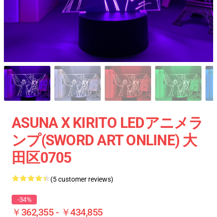
ASUNA X KIRITO LEDアニメラ
ンプ(SWORD ART ONLINE) 大
田区0705
(5 customer reviews)
-34%
￥362,355 - ￥434,855