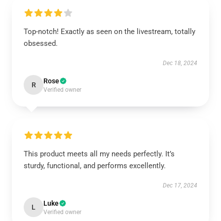
Top-notch! Exactly as seen on the livestream, totally
obsessed.
Dec 18, 2024
Rose
R
Verified owner
This product meets all my needs perfectly. It’s
sturdy, functional, and performs excellently.
Dec 17, 2024
Luke
L
Verified owner