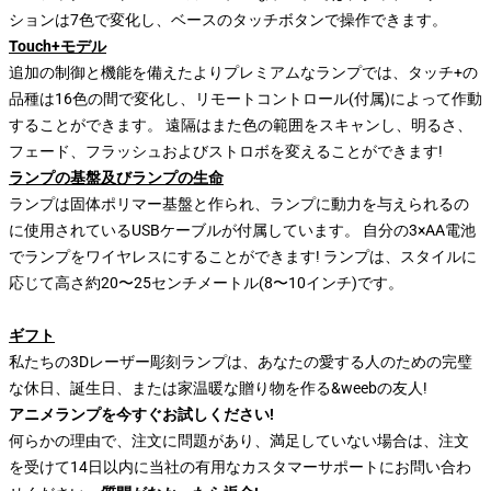
ションは7色で変化し、ベースのタッチボタンで操作できます。
Touch+モデル
追加の制御と機能を備えたよりプレミアムなランプでは、タッチ+の
品種は16色の間で変化し、リモートコントロール(付属)によって作動
することができます。 遠隔はまた色の範囲をスキャンし、明るさ、
フェード、フラッシュおよびストロボを変えることができます!
ランプの基盤及びランプの生命
ランプは固体ポリマー基盤と作られ、ランプに動力を与えられるの
に使用されているUSBケーブルが付属しています。 自分の3×AA電池
でランプをワイヤレスにすることができます! ランプは、スタイルに
応じて高さ約20〜25センチメートル(8〜10インチ)です。
ギフト
私たちの3Dレーザー彫刻ランプは、あなたの愛する人のための完璧
な休日、誕生日、または家温暖な贈り物を作る&weebの友人!
アニメランプを今すぐお試しください!
何らかの理由で、注文に問題があり、満足していない場合は、注文
を受けて14日以内に当社の有用なカスタマーサポートにお問い合わ