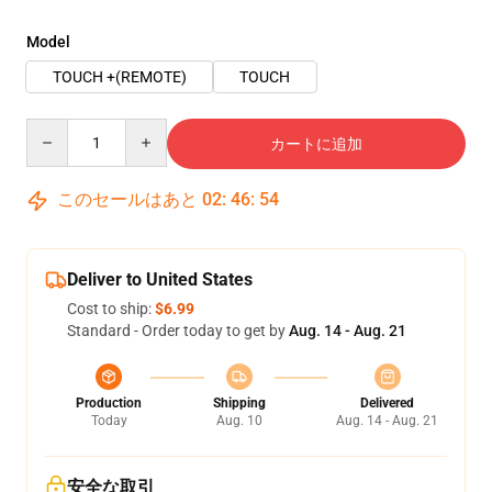
Model
TOUCH +(REMOTE)
TOUCH
Quantity
カートに追加
このセールはあと
02
:
46
:
53
Deliver to United States
Cost to ship:
$6.99
Standard - Order today to get by
Aug. 14 - Aug. 21
Production
Shipping
Delivered
Today
Aug. 10
Aug. 14 - Aug. 21
安全な取引