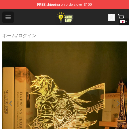
FREE
shipping on orders over $100
Anime Lamp Shop - The Best Store of Anime Lamp
Open menu
ホーム
/
ログイン