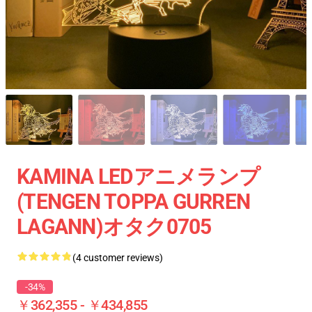
KAMINA LEDアニメランプ
(TENGEN TOPPA GURREN
LAGANN)オタク0705
(4 customer reviews)
-34%
￥362,355 - ￥434,855