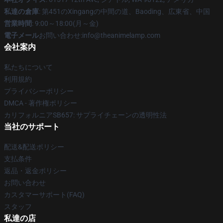
私達の倉庫
: 第451のXingangの中間の道、Baoding、広東省、中国
営業時間
: 9:00～18:00(月～金)
電子メール
お問い合わせ:info@theanimelamp.com
会社案内
私たちについて
利用規約
プライバシーポリシー
DMCA - 著作権ポリシー
カリフォルニアSB657: サプライチェーンの透明性法
当社のサポート
配送&配送ポリシー
支払条件
返品・返金ポリシー
お問い合わせ
カスタマーサポート(FAQ)
スタッフ
私達の店