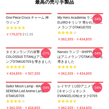
最高の売り手製品
One Piece Crocs チャーム 神
My Hero Academia ランプ -
-34%
ウソップ
EIJIROキリシマ 導かれたアニ
メ ランプ OTAKU0705
￥179,075
$12.35
￥362,355 - ￥434,855
タイタンランプの攻撃 -
Naruto ランプ - SHIPPUDEN
-21%
-34%
COLOSSUS TITANはアニメラ
はアニメランプOTAKU0705を
ンプOTAKU0705を導きました
導きました
￥434,855 - ￥507,355
￥362,355 - ￥434,855
Sailor Moon Lamp - WAIFUU
レイヤナミLEDアニメランプ
-34%
-34%
SERENA Led Anime Lamp
(ネオンジェネシス
OTAKU0705
EVANGELION)オタク0705
￥362,355 - ￥434,855
￥362,355 - ￥434,855