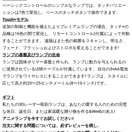
ベーシックコントロールのシンプルなランプでは、タッチバリエー
ションは7色で変化し、ベースのタッチボタンで操作できます。
Touch+モデル
追加の制御と機能を備えたよりプレミアムランプの場合、タッチ+の
品種は16色の間で変化し、リモートコントロール(付属)によって作動
することができます。 遠隔はまた色の範囲をスキャンし、明るさ、
フェード、フラッシュおよびストロボを変えることができます!
ランプの基盤及びランプの生命
ランプは固体ポリマー基盤と作られ、ランプに動力を与えられるの
に使用されているUSBケーブルが付属しています。 自分の3×AA電池
でランプをワイヤレスにすることができます! ランプは、スタイルに
応じて高さ約20〜25センチメートル(8〜10インチ)です。
ギフト
私たちの3Dレーザー彫刻ランプは、あなたの愛する人のための完璧
な休日、誕生日、または家温暖な贈り物を作る&Weebの友人!
アニメランプを今すぐお試しください!
注文に関する問題については、必ずレビューを残し、