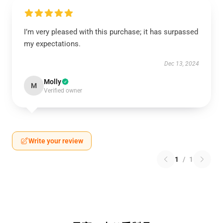
I’m very pleased with this purchase; it has surpassed
my expectations.
Dec 13, 2024
Molly
M
Verified owner
Write your review
1
/
1