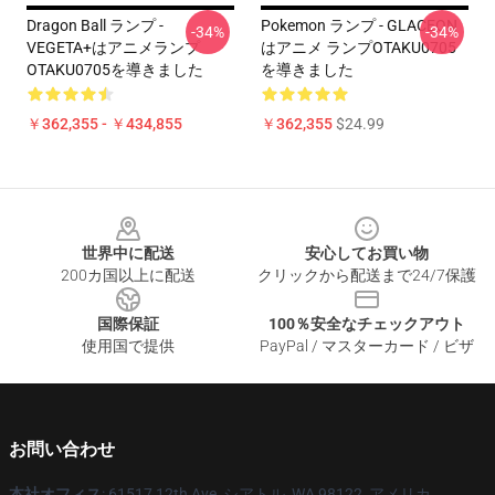
Dragon Ball ランプ -
Pokemon ランプ - GLACEON
-34%
-34%
VEGETA+はアニメランプ
はアニメ ランプOTAKU0705
OTAKU0705を導きました
を導きました
￥362,355 - ￥434,855
￥362,355
$24.99
Footer
世界中に配送
安心してお買い物
200カ国以上に配送
クリックから配送まで24/7保護
国際保証
100％安全なチェックアウト
使用国で提供
PayPal / マスターカード / ビザ
お問い合わせ
本社オフィス
: 61517 12th Ave, シアトル, WA 98122, アメリカ