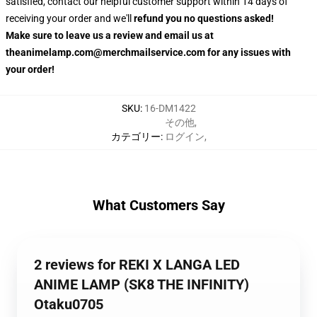
satisfied, contact our helpful customer support within 14 days of
receiving your order and we'll
refund you no questions asked!
Make sure to leave us a review and email us at
theanimelamp.com@merchmailservice.com for any issues with
your order!
SKU
:
16-DM1422
その他
,
カテゴリー
:
ログイン
,
What Customers Say
2 reviews for REKI X LANGA LED
ANIME LAMP (SK8 THE INFINITY)
Otaku0705