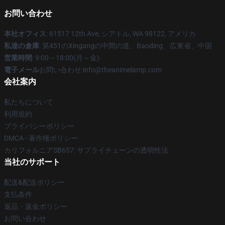
お問い合わせ
本社オフィス
: 61517 12th Ave, シアトル, WA 98122, アメリカ
私達の倉庫
: 第451のXingangの中間の道、Baoding、広東省、中国
営業時間
: 9:00～18:00(月～金)
電子メール
お問い合わせ:info@theanimelamp.com
会社案内
私たちについて
利用規約
プライバシーポリシー
DMCA - 著作権ポリシー
カリフォルニアSB657: サプライチェーンの透明性法
当社のサポート
配送&配送ポリシー
支払条件
返品・返金ポリシー
お問い合わせ