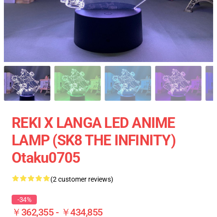
REKI X LANGA LED ANIME
LAMP (SK8 THE INFINITY)
Otaku0705
(2 customer reviews)
-34%
￥362,355 - ￥434,855