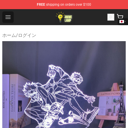
FREE
shipping on orders over $100
Anime Lamp Shop - The Best Store of Anime Lamp
Open menu
ホーム
/
ログイン