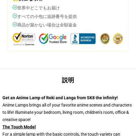
世界中どこでもお届け
すべての小包に追跡番号を提供
商品が届かない場合は全額返金
説明
Get an Anime Lamp of Reki and Langa from SK8 the infinity!
Anime Lamps brings all of your favorite anime scenes and characters
to life! Illuminate your bedroom, living room, children’s room, office &
creative space!
The Touch Model
For a simple lamp with the basic controls, the touch variety can