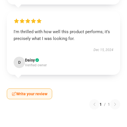
I'm thrilled with how well this product performs; it’s
precisely what I was looking for.
Dec 15, 2024
Daisy
D
Verified owner
Write your review
1
/
1