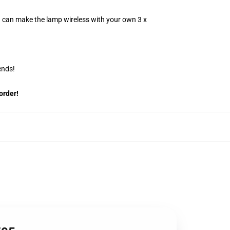
u can make the lamp wireless with your own 3 x
ends!
order!