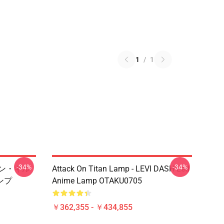
1
/
1
-34%
-34%
ャン・キル
Attack On Titan Lamp - LEVI DASH Led
ンプ
Anime Lamp OTAKU0705
￥362,355 - ￥434,855