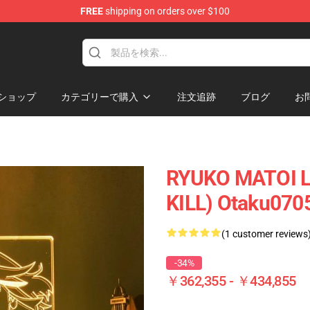
FREE
shipping on orders over $100
ショップ
カテゴリーで購入
注文追跡
ブログ
お
RYUKO MATOI L
KILL) Otaku070
(1 customer reviews
-34%
￥362,355 - ￥434,855