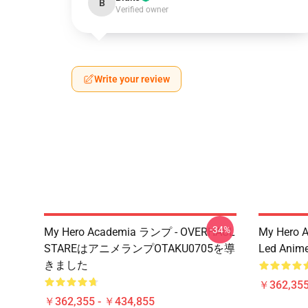
B
Verified owner
Write your review
-34%
My Hero Academia ランプ - OVERHAUL
My Hero 
STAREはアニメランプOTAKU0705を導
Led Anim
きました
￥362,355
￥362,355 - ￥434,855