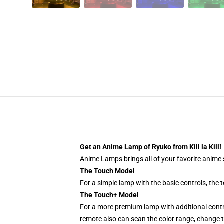
Get an Anime Lamp of Ryuko from Kill la Kill!
Anime Lamps brings all of your favorite anime s
The Touch Model
For a simple lamp with the basic controls, the
The Touch+ Model
For a more premium lamp with additional contr
remote also can scan the color range, change th