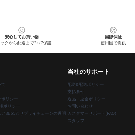
安心してお買い物
国際保証
ックから配送まで24/7保護
使用国で提供
当社のサポート
いて
配送&配送ポリシー
支払条件
ーポリシー
返品・返金ポリシー
著作権ポリシー
お問い合わせ
アSB657: サプライチェーンの透明
カスタマーサポート(FAQ)
スタッフ