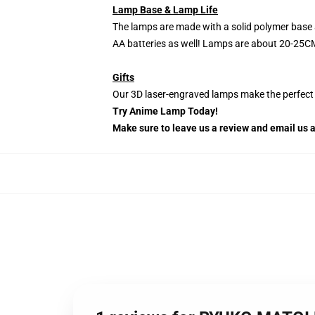
Lamp Base & Lamp Life
The lamps are made with a solid polymer base 
AA batteries as well! Lamps are about 20-25CM
Gifts
Our 3D laser-engraved lamps make the perfect H
Try Anime Lamp Today!
Make sure to leave us a review and email us