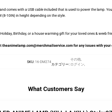
and comes with a USB cable included that is used to power the lamp. Yo
 (8-10IN) in height depending on the style.
oliday, Birthday, or a house warming gift for your loved ones & weeb fri
 at theanimelamp.com@merchmailservice.com for any issues with your 
その他
,
SKU
:
16-DM274
カテゴリー
:
ログイン
,
What Customers Say