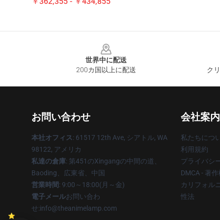
￥362,355 - ￥434,855
Footer
世界中に配送
200カ国以上に配送
クリ
お問い合わせ
会社案内
本社オフィス
: 61517 12th Ave, シアトル, WA
私たちにつ
98122, アメリカ
利用規約
私達の倉庫
: 第451のXingangの中間の道、
プライバシ
Baoding、広東省、中国
DMCA - 
営業時間
: 9:00～18:00(月～金)
カリフォルニ
電子メール
お問い合わ
性法
せ:info@theanimelamp.com