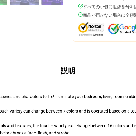
すべての小包に追跡番号を
商品が届かない場合は全額
説明
cenes and characters to life! Illuminate your bedroom, living room, childr
 touch variety can change between 7 colors and is operated based on a to
ols and features, the touch+ variety can change between 16 colors and is
e brightness, fade, flash, and strobe!