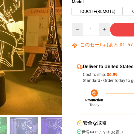
Model
TOUCH +(REMOTE)
T
Quantity
このセールはあと
01
:
57
Deliver to United States
Cost to ship:
$6.99
Standard - Order today to g
Production
Today
安全な取引
世界中どこでもお届け