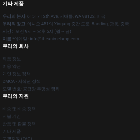
기타 제품
우리의 본사
: 61517 12th Ave, 시애틀, WA 98122, 미국
우리의 창고
: 아니오 451의 Xingang 중간 도로, Baoding, 광동, 중국
시간 :
: 오전 9시 ~ 오후 5시 (월 ~ 금)
이름 *
이메일 : info@theanimelamp.com
우리의 회사
제품 정보
이용 약관
개인 정보 정책
DMCA - 저작권 정책
모델 번호: 공급망 투명성 행위
우리의 지원
배송 및 배송 정책
지불 기간
반품 및 환불 정책
기타 제품
고객지원 (FAQ)