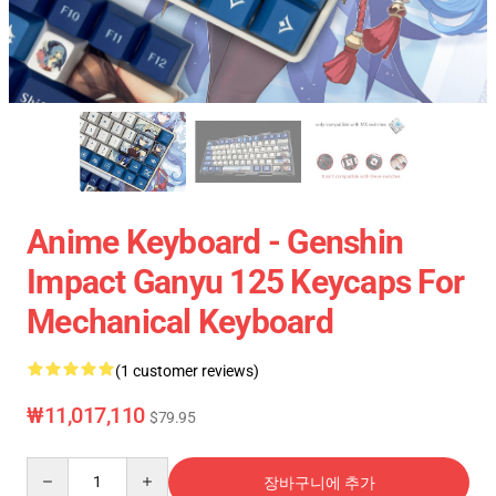
Anime Keyboard - Genshin
Impact Ganyu 125 Keycaps For
Mechanical Keyboard
(1 customer reviews)
₩11,017,110
$79.95
Quantity
장바구니에 추가