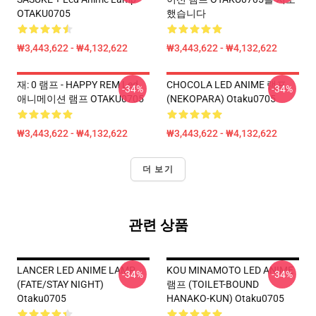
OTAKU0705
했습니다
₩3,443,622 - ₩4,132,622
₩3,443,622 - ₩4,132,622
재: 0 램프 - HAPPY REM Led
CHOCOLA LED ANIME 램프
-34%
-34%
애니메이션 램프 OTAKU0705
(NEKOPARA) Otaku0705
₩3,443,622 - ₩4,132,622
₩3,443,622 - ₩4,132,622
더 보기
관련 상품
LANCER LED ANIME LAMP
KOU MINAMOTO LED ANIME
-34%
-34%
(FATE/STAY NIGHT)
램프 (TOILET-BOUND
Otaku0705
HANAKO-KUN) Otaku0705