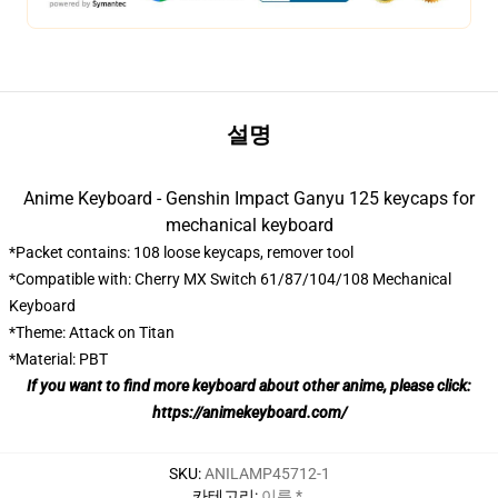
설명
Anime Keyboard - Genshin Impact Ganyu 125 keycaps for
mechanical keyboard
*Packet contains: 108 loose keycaps, remover tool
*Compatible with: Cherry MX Switch 61/87/104/108 Mechanical
Keyboard
*Theme: Attack on Titan
*Material: PBT
If you want to find more keyboard about other anime, please click:
https://animekeyboard.com/
SKU
:
ANILAMP45712-1
카테고리
:
이름 *
,