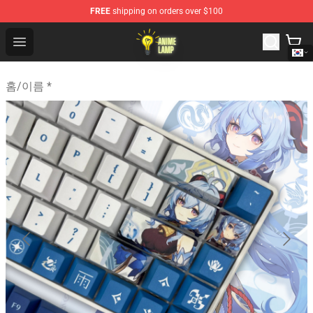
FREE
shipping on orders over $100
Anime Lamp Shop - The Best Store of Anime Lamp
Open menu
홈
/
이름 *