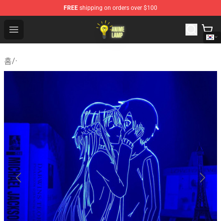
FREE
shipping on orders over $100
Anime Lamp Shop - The Best Store of Anime Lamp
Open menu
홈
/
·