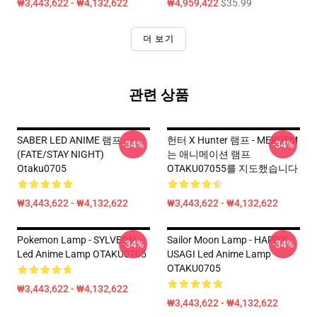
₩3,443,622 - ₩4,132,622
₩4,959,422
$35.99
더 보기
관련 상품
SABER LED ANIME 램프
헌터 X Hunter 램프 - MERUEM
-34%
-34%
(FATE/STAY NIGHT)
는 애니메이션 램프
Otaku0705
OTAKU07055를 지도했습니다
₩3,443,622 - ₩4,132,622
₩3,443,622 - ₩4,132,622
Pokemon Lamp - SYLVEON
Sailor Moon Lamp - HAPPY
-34%
-34%
Led Anime Lamp OTAKU0705
USAGI Led Anime Lamp
OTAKU0705
₩3,443,622 - ₩4,132,622
₩3,443,622 - ₩4,132,622