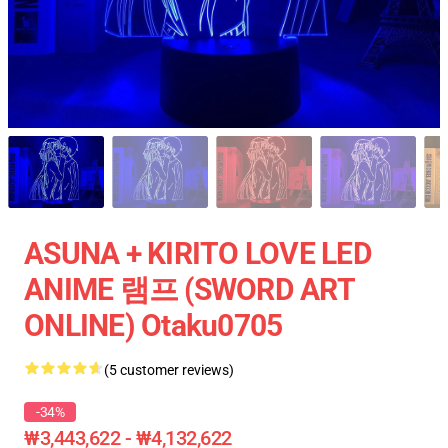
ASUNA + KIRITO LOVE LED
ANIME 램프 (SWORD ART
ONLINE) Otaku0705
(5 customer reviews)
-34%
₩3,443,622 - ₩4,132,622