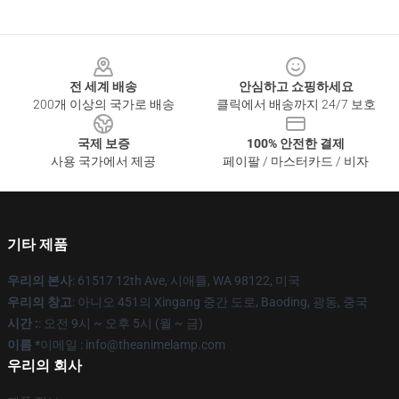
Footer
전 세계 배송
안심하고 쇼핑하세요
200개 이상의 국가로 배송
클릭에서 배송까지 24/7 보호
국제 보증
100% 안전한 결제
사용 국가에서 제공
페이팔 / 마스터카드 / 비자
기타 제품
우리의 본사
: 61517 12th Ave, 시애틀, WA 98122, 미국
우리의 창고
: 아니오 451의 Xingang 중간 도로, Baoding, 광동, 중국
시간 :
: 오전 9시 ~ 오후 5시 (월 ~ 금)
이름 *
이메일 : info@theanimelamp.com
우리의 회사