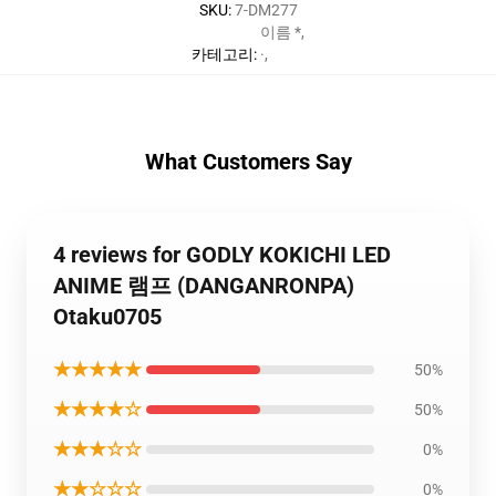
SKU
:
7-DM277
이름 *
,
카테고리
:
·
,
What Customers Say
4 reviews for GODLY KOKICHI LED
ANIME 램프 (DANGANRONPA)
Otaku0705
★★★★★
50%
★★★★☆
50%
★★★☆☆
0%
★★☆☆☆
0%