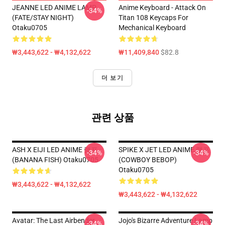
JEANNE LED ANIME LAMP
Anime Keyboard - Attack On
-34%
(FATE/STAY NIGHT)
Titan 108 Keycaps For
Otaku0705
Mechanical Keyboard
₩3,443,622 - ₩4,132,622
₩11,409,840
$82.8
더 보기
관련 상품
ASH X EIJI LED ANIME 램프
SPIKE X JET LED ANIME 램프
-34%
-34%
(BANANA FISH) Otaku0705
(COWBOY BEBOP)
Otaku0705
₩3,443,622 - ₩4,132,622
₩3,443,622 - ₩4,132,622
Avatar: The Last Airbender
Jojo's Bizarre Adventure Lamp
-34%
-34%