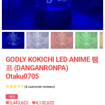
GODLY KOKICHI LED ANIME 램
프 (DANGANRONPA)
Otaku0705
(4 customer reviews)
-34%
₩3,443,622 - ₩4,132,622