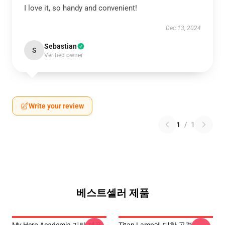
I love it, so handy and convenient!
Dec 13, 2024
Sebastian
S
Verified owner
Write your review
1
/
1
베스트셀러 제품