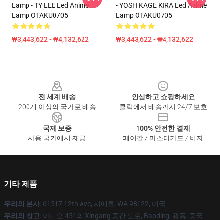
Lamp - TY LEE Led Anime
- YOSHIKAGE KIRA Led Anime
Lamp OTAKU0705
Lamp OTAKU0705
₩3,443,622 - ₩4,132,622
₩3,443,622 - ₩4,132,622
Footer
전 세계 배송
안심하고 쇼핑하세요
200개 이상의 국가로 배송
클릭에서 배송까지 24/7 보호
국제 보증
100% 안전한 결제
사용 국가에서 제공
페이팔 / 마스터카드 / 비자
기타 제품
우리의 본사
: 61517 12th Ave, 시애틀, WA 98122, 미국
우리의 창고
: 아니오 451의 Xingang 중간 도로, Baoding, 광동, 중국