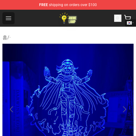
FREE
shipping on orders over $100
Anime Lamp Shop - The Best Store of Anime Lamp
Open menu
홈
/
·