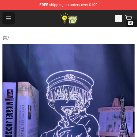
FREE
shipping on orders over $100
Anime Lamp Shop - The Best Store of Anime Lamp
Open menu
홈
/
·