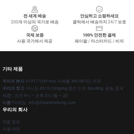
Footer
전 세계 배송
안심하고 쇼핑하세요
200개 이상의 국가로 배송
클릭에서 배송까지 24/7 보호
국제 보증
100% 안전한 결제
사용 국가에서 제공
페이팔 / 마스터카드 / 비자
기타 제품
우리의 본사
: 61517 12th Ave, 시애틀, WA 98122, 미국
우리의 창고
: 아니오 451의 Xingang 중간 도로, Baoding, 광동, 중국
시간 :
: 오전 9시 ~ 오후 5시 (월 ~ 금)
이름 *
이메일 : info@theanimelamp.com
우리의 회사
제품 정보
이용 약관