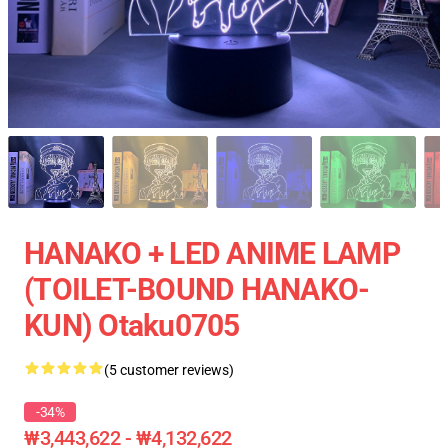
HANAKO + LED ANIME LAMP
(TOILET-BOUND HANAKO-
KUN) Otaku0705
(5 customer reviews)
-34%
₩3,443,622 - ₩4,132,622