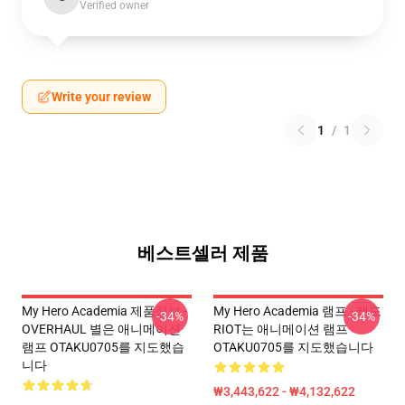
Verified owner
Write your review
1
/
1
베스트셀러 제품
My Hero Academia 제품정보 -
My Hero Academia 램프 - 레드
-34%
-34%
OVERHAUL 별은 애니메이션
RIOT는 애니메이션 램프
램프 OTAKU0705를 지도했습
OTAKU0705를 지도했습니다
니다
₩3,443,622 - ₩4,132,622