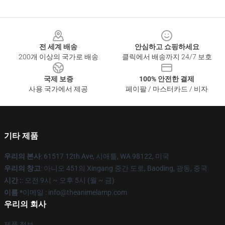
Footer
전 세계 배송
안심하고 쇼핑하세요
200개 이상의 국가로 배송
클릭에서 배송까지 24/7 보호
국제 보증
100% 안전한 결제
사용 국가에서 제공
페이팔 / 마스터카드 / 비자
기타 제품
우리의 본사
: 61517 12th Ave, 시애틀, WA 98122, 미국
우리의 창고
: 아니오 451의 Xingang 중간 도로, Baoding, 광동, 중국
시간 :
: 오전 9시 ~ 오후 5시 (월 ~ 금)
이름 *
이메일 : info@theanimelamp.com
우리의 회사
제품 정보