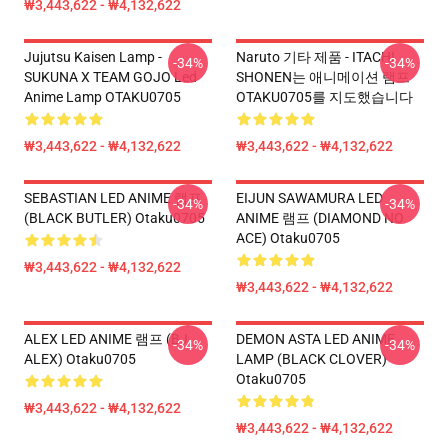
₩3,443,622 - ₩4,132,622
Jujutsu Kaisen Lamp -
Naruto 기타 제품 - ITACHI
-34%
-34%
SUKUNA X TEAM GOJO Led
SHONEN는 애니메이션 램프
Anime Lamp OTAKU0705
OTAKU0705를 지도했습니다
₩3,443,622 - ₩4,132,622
₩3,443,622 - ₩4,132,622
SEBASTIAN LED ANIME 램프
EIJUN SAWAMURA LED
-34%
-34%
(BLACK BUTLER) Otaku0705
ANIME 램프 (DIAMOND NO
ACE) Otaku0705
₩3,443,622 - ₩4,132,622
₩3,443,622 - ₩4,132,622
ALEX LED ANIME 램프 (BJ
DEMON ASTA LED ANIME
-34%
-34%
ALEX) Otaku0705
LAMP (BLACK CLOVER)
Otaku0705
₩3,443,622 - ₩4,132,622
₩3,443,622 - ₩4,132,622