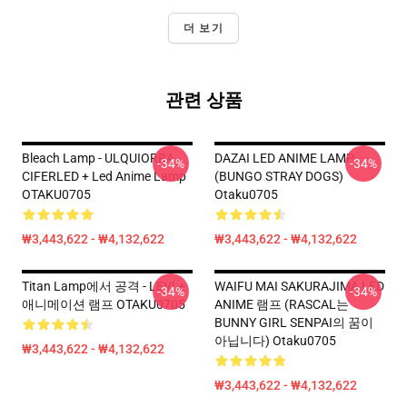
더 보기
관련 상품
Bleach Lamp - ULQUIORRA
DAZAI LED ANIME LAMP
-34%
-34%
CIFERLED + Led Anime Lamp
(BUNGO STRAY DOGS)
OTAKU0705
Otaku0705
₩3,443,622 - ₩4,132,622
₩3,443,622 - ₩4,132,622
Titan Lamp에서 공격 - LEVI +
WAIFU MAI SAKURAJIMA LED
-34%
-34%
애니메이션 램프 OTAKU0705
ANIME 램프 (RASCAL는
BUNNY GIRL SENPAI의 꿈이
아닙니다) Otaku0705
₩3,443,622 - ₩4,132,622
₩3,443,622 - ₩4,132,622