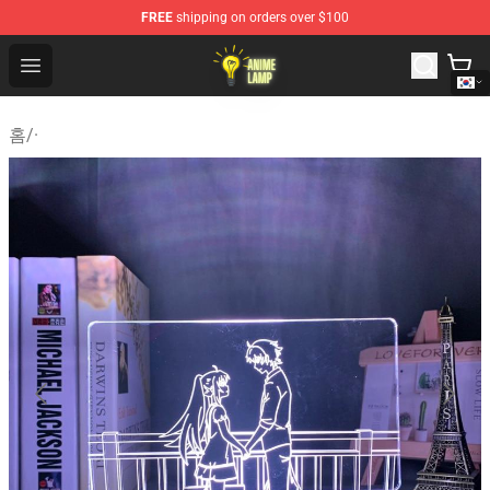
FREE
shipping on orders over $100
Anime Lamp Shop - The Best Store of Anime Lamp
Open menu
홈
/
·