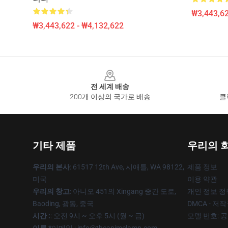
₩3,443,62
₩3,443,622 - ₩4,132,622
Footer
전 세계 배송
200개 이상의 국가로 배송
클
기타 제품
우리의 
우리의 본사
: 61517 12th Ave, 시애틀, WA 98122,
제품 정보
미국
이용 약관
우리의 창고
: 아니오 451의 Xingang 중간 도로,
개인 정보 정
Baoding, 광동, 중국
DMCA - 저
시간 :
: 오전 9시 ~ 오후 5시 (월 ~ 금)
모델 번호: 