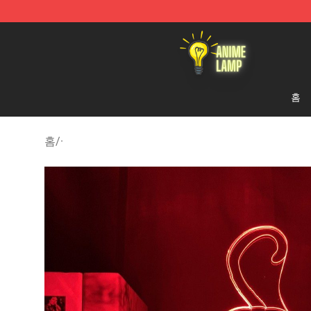
Anime Lamp Shop - The Best Store of Anime Lamp
홈
홈
/
·