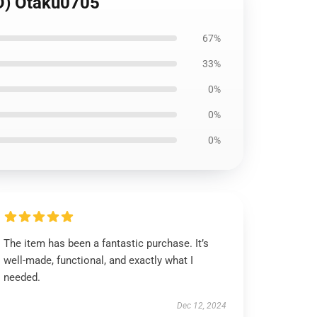
) Otaku0705
67%
33%
0%
0%
0%
The item has been a fantastic purchase. It’s
well-made, functional, and exactly what I
needed.
Dec 12, 2024