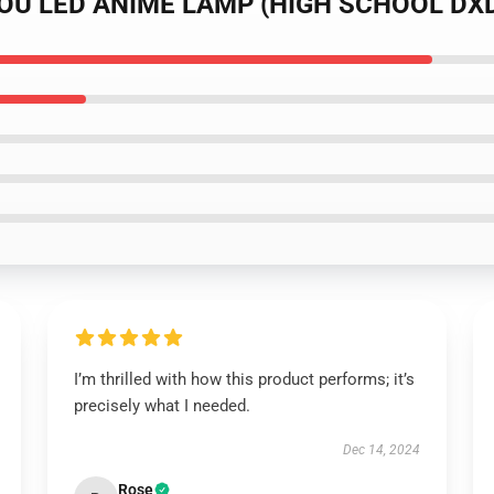
JOU LED ANIME LAMP (HIGH SCHOOL DXD
I’m thrilled with how this product performs; it’s
precisely what I needed.
Dec 14, 2024
Rose