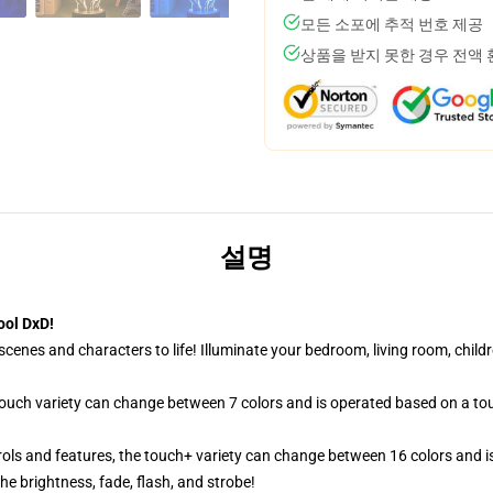
모든 소포에 추적 번호 제공
상품을 받지 못한 경우 전액
설명
ool DxD!
cenes and characters to life! Illuminate your bedroom, living room, childr
 touch variety can change between 7 colors and is operated based on a to
ols and features, the touch+ variety can change between 16 colors and is
e brightness, fade, flash, and strobe!