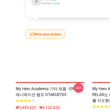
J
Verified owner
Write your review
-34%
My Hero Academia 기타 제품 - ERI Led
My Hero
애니메이션 램프 OTAKU0705
RELAX는
를 지도
₩3,443,622 - ₩4,132,622