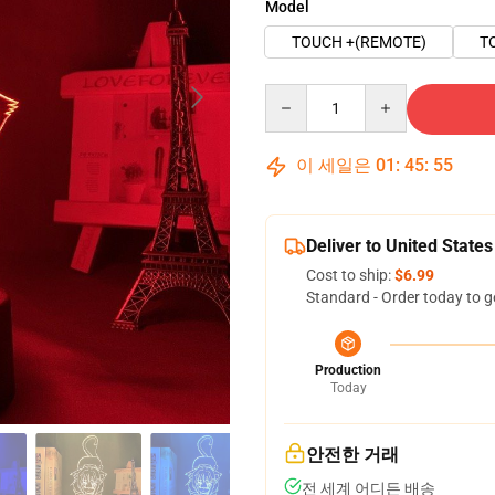
Model
TOUCH +(REMOTE)
T
Quantity
이 세일은
01
:
45
:
54
Deliver to United States
Cost to ship:
$6.99
Standard - Order today to g
Production
Today
안전한 거래
전 세계 어디든 배송