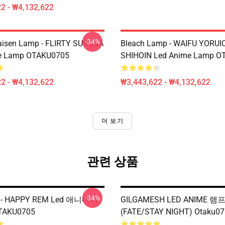
2 - ₩4,132,622
-34%
aisen Lamp - FLIRTY SUKUNA
Bleach Lamp - WAIFU YORUI
e Lamp OTAKU0705
SHIHOIN Led Anime Lamp O
2 - ₩4,132,622
₩3,443,622 - ₩4,132,622
더 보기
관련 상품
-34%
 - HAPPY REM Led 애니메이
GILGAMESH LED ANIME 램
AKU0705
(FATE/STAY NIGHT) Otaku0