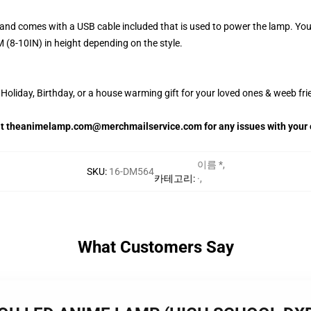
and comes with a USB cable included that is used to power the lamp. Yo
 (8-10IN) in height depending on the style.
oliday, Birthday, or a house warming gift for your loved ones & weeb fri
 at theanimelamp.com@merchmailservice.com for any issues with your 
이름 *
,
SKU
:
16-DM564
카테고리
:
·
,
What Customers Say