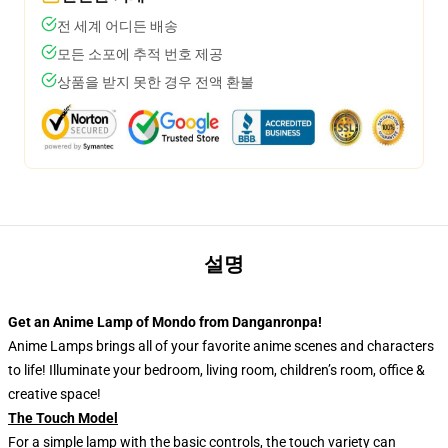
전 세계 어디든 배송
모든 소포에 추적 번호 제공
상품을 받지 못한 경우 전액 환불
설명
Get an Anime Lamp of Mondo from Danganronpa!
Anime Lamps brings all of your favorite anime scenes and characters
to life! Illuminate your bedroom, living room, children’s room, office &
creative space!
The Touch Model
For a simple lamp with the basic controls, the touch variety can