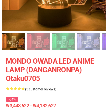
MONDO OWADA LED ANIME
LAMP (DANGANRONPA)
Otaku0705
(5 customer reviews)
-34%
₩3,443,622 - ₩4,132,622