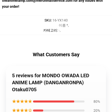
theanimelamp.com@merchmailservice.com for any issues with
your order!
SKU
:
16-YX140
이름 *
,
카테고리
:
·
,
What Customers Say
5 reviews for MONDO OWADA LED
ANIME LAMP (DANGANRONPA)
Otaku0705
★★★★★
80%
★★★★☆
20%