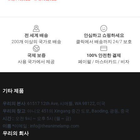
Footer
전 세계 배송
안심하고 쇼핑하세요
200개 이상의 국가로 배송
클릭에서 배송까지 24/7 보호
국제 보증
100% 안전한 결제
사용 국가에서 제공
페이팔 / 마스터카드 / 비자
기타 제품
우리의 본사
: 61517 12th Ave, 시애틀, WA 98122, 미국
우리의 창고
: 아니오 451의 Xingang 중간 도로, Baoding, 광동, 중국
시간 :
: 오전 9시 ~ 오후 5시 (월 ~ 금)
이름 *
이메일 : info@theanimelamp.com
우리의 회사