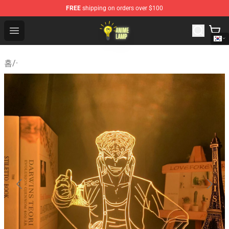
FREE
shipping on orders over $100
Anime Lamp Shop - The Best Store of Anime Lamp
Open menu
홈
/
·