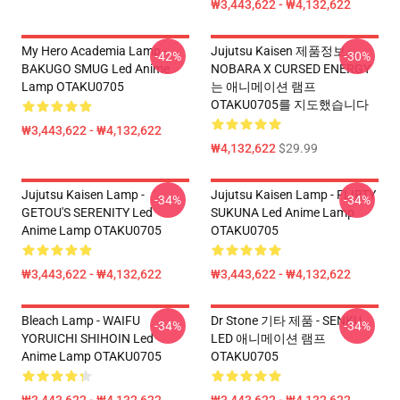
₩3,443,622 - ₩4,132,622
My Hero Academia Lamp -
Jujutsu Kaisen 제품정보 -
-42%
-30%
BAKUGO SMUG Led Anime
NOBARA X CURSED ENERGY
Lamp OTAKU0705
는 애니메이션 램프
OTAKU0705를 지도했습니다
₩3,443,622 - ₩4,132,622
₩4,132,622
$29.99
Jujutsu Kaisen Lamp -
Jujutsu Kaisen Lamp - FLIRTY
-34%
-34%
GETOU'S SERENITY Led
SUKUNA Led Anime Lamp
Anime Lamp OTAKU0705
OTAKU0705
₩3,443,622 - ₩4,132,622
₩3,443,622 - ₩4,132,622
Bleach Lamp - WAIFU
Dr Stone 기타 제품 - SENKU
-34%
-34%
YORUICHI SHIHOIN Led
LED 애니메이션 램프
Anime Lamp OTAKU0705
OTAKU0705