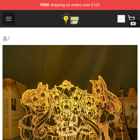
FREE
shipping on orders over $100
Anime Lamp Shop - The Best Store of Anime Lamp
Open menu
홈
/
·