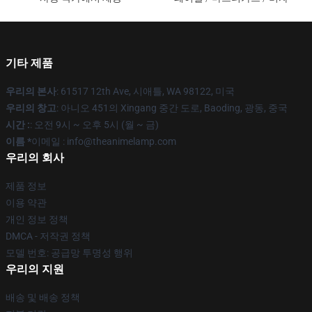
기타 제품
우리의 본사
: 61517 12th Ave, 시애틀, WA 98122, 미국
우리의 창고
: 아니오 451의 Xingang 중간 도로, Baoding, 광동, 중국
시간 :
: 오전 9시 ~ 오후 5시 (월 ~ 금)
이름 *
이메일 : info@theanimelamp.com
우리의 회사
제품 정보
이용 약관
개인 정보 정책
DMCA - 저작권 정책
모델 번호: 공급망 투명성 행위
우리의 지원
배송 및 배송 정책