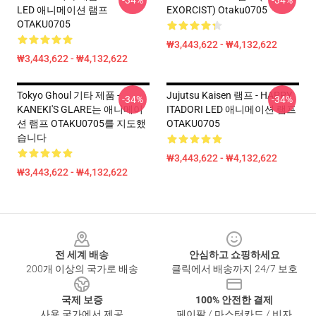
-34%
-34%
LED 애니메이션 램프
EXORCIST) Otaku0705
OTAKU0705
₩3,443,622 - ₩4,132,622
₩3,443,622 - ₩4,132,622
Tokyo Ghoul 기타 제품 -
Jujutsu Kaisen 램프 - HAPPY
-34%
-34%
KANEKI'S GLARE는 애니메이
ITADORI LED 애니메이션 램프
션 램프 OTAKU0705를 지도했
OTAKU0705
습니다
₩3,443,622 - ₩4,132,622
₩3,443,622 - ₩4,132,622
Footer
전 세계 배송
안심하고 쇼핑하세요
200개 이상의 국가로 배송
클릭에서 배송까지 24/7 보호
국제 보증
100% 안전한 결제
사용 국가에서 제공
페이팔 / 마스터카드 / 비자