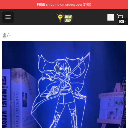
FREE
shipping on orders over $100
Anime Lamp Shop - The Best Store of Anime Lamp
Open menu
홈
/
·