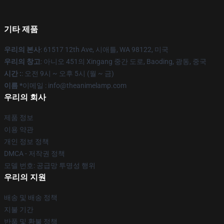
기타 제품
우리의 본사
: 61517 12th Ave, 시애틀, WA 98122, 미국
우리의 창고
: 아니오 451의 Xingang 중간 도로, Baoding, 광동, 중국
시간 :
: 오전 9시 ~ 오후 5시 (월 ~ 금)
이름 *
이메일 : info@theanimelamp.com
우리의 회사
제품 정보
이용 약관
개인 정보 정책
DMCA - 저작권 정책
모델 번호: 공급망 투명성 행위
우리의 지원
배송 및 배송 정책
지불 기간
반품 및 환불 정책