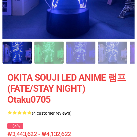
OKITA SOUJI LED ANIME 램프
(FATE/STAY NIGHT)
Otaku0705
(4 customer reviews)
-34%
₩3,443,622 - ₩4,132,622