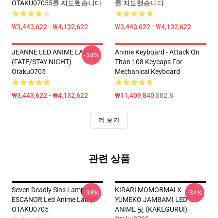
OTAKU07055를 지도했습니다
를 지도했습니다
₩3,443,622 - ₩4,132,622
₩3,443,622 - ₩4,132,622
JEANNE LED ANIME LAMP
Anime Keyboard - Attack On
-34%
(FATE/STAY NIGHT)
Titan 108 Keycaps For
Otaku0705
Mechanical Keyboard
₩3,443,622 - ₩4,132,622
₩11,409,840
$82.8
더 보기
관련 상품
Seven Deadly Sins Lamp -
KIRARI MOMOBMAI X
-34%
-34%
ESCANOR Led Anime Lamp
YUMEKO JAMBAMI LED
OTAKU0705
ANIME 빛 (KAKEGURUI)