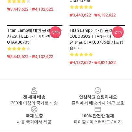
Otaku0705
₩3,443,622 - ₩4,132,622
₩3,443,622 - ₩4,132,622
Titan Lamp에 대한 공격 - 미카
Titan Lamp에 대한 공격 -
-34%
-21%
사 스타 LED 애니메이션 램프
COLOSSUS TITAN는 애니메이
OTAKU0705
션 램프 OTAKU0705를 지도했
습니다
₩3,443,622 - ₩4,132,622
₩4,132,622 - ₩4,821,622
Footer
전 세계 배송
안심하고 쇼핑하세요
200개 이상의 국가로 배송
클릭에서 배송까지 24/7 보호
국제 보증
100% 안전한 결제
사용 국가에서 제공
페이팔 / 마스터카드 / 비자