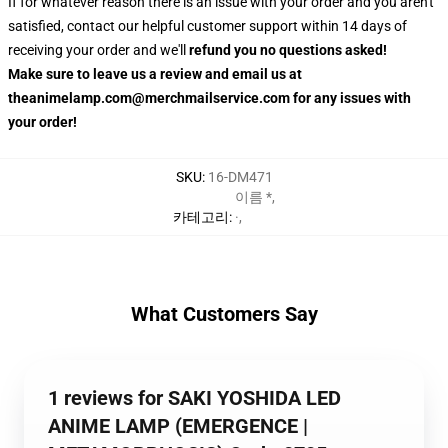
If for whatever reason there is an issue with your order and you aren't
satisfied, contact our helpful customer support within 14 days of
receiving your order and we'll
refund you no questions asked!
Make sure to leave us a review and email us at
theanimelamp.com@merchmailservice.com for any issues with
your order!
SKU
:
16-DM471
이름 *
,
카테고리
:
·
,
What Customers Say
1 reviews for SAKI YOSHIDA LED
ANIME LAMP (EMERGENCE |