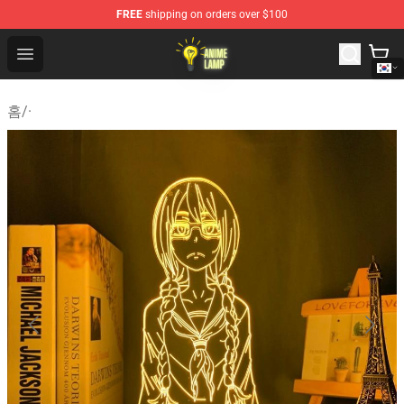
FREE
shipping on orders over $100
Anime Lamp Shop - The Best Store of Anime Lamp
Open menu
홈
/
·