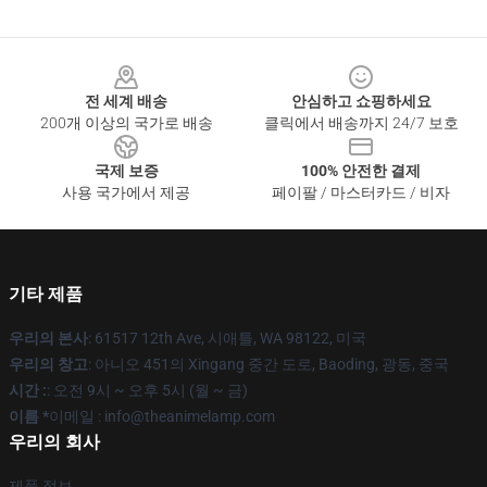
Footer
전 세계 배송
안심하고 쇼핑하세요
200개 이상의 국가로 배송
클릭에서 배송까지 24/7 보호
국제 보증
100% 안전한 결제
사용 국가에서 제공
페이팔 / 마스터카드 / 비자
기타 제품
우리의 본사
: 61517 12th Ave, 시애틀, WA 98122, 미국
우리의 창고
: 아니오 451의 Xingang 중간 도로, Baoding, 광동, 중국
시간 :
: 오전 9시 ~ 오후 5시 (월 ~ 금)
이름 *
이메일 : info@theanimelamp.com
우리의 회사
제품 정보