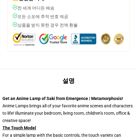
전 세계 어디든 배송
모든 소포에 추적 번호 제공
상품을 받지 못한 경우 전액 환불
설명
Get an Anime Lamp of Saki from Emergence | Metamorphosis!
Anime Lamps brings all of your favorite anime scenes and characters
to life! Illuminate your bedroom, living room, children’s room, office &
creative space!
The Touch Model
For a simple lamp with the basic controls, the touch variety can