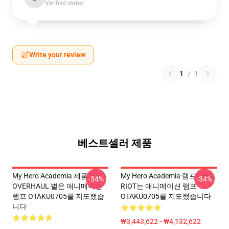
Verified owner
Write your review
1
/
1
베스트셀러 제품
My Hero Academia 제품정보 -
My Hero Academia 램프 - 레드
-34%
-34%
OVERHAUL 별은 애니메이션
RIOT는 애니메이션 램프
램프 OTAKU0705를 지도했습
OTAKU0705를 지도했습니다
니다
₩3,443,622 - ₩4,132,622