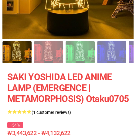
SAKI YOSHIDA LED ANIME
LAMP (EMERGENCE |
METAMORPHOSIS) Otaku0705
(1 customer reviews)
-34%
₩3,443,622 - ₩4,132,622