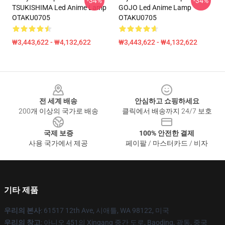
-34%
-34%
TSUKISHIMA Led Anime Lamp
GOJO Led Anime Lamp
OTAKU0705
OTAKU0705
₩3,443,622 - ₩4,132,622
₩3,443,622 - ₩4,132,622
Footer
전 세계 배송
안심하고 쇼핑하세요
200개 이상의 국가로 배송
클릭에서 배송까지 24/7 보호
국제 보증
100% 안전한 결제
사용 국가에서 제공
페이팔 / 마스터카드 / 비자
기타 제품
우리의 본사
: 61517 12th Ave, 시애틀, WA 98122, 미국
우리의 창고
: 아니오 451의 Xingang 중간 도로, Baoding, 광동, 중국