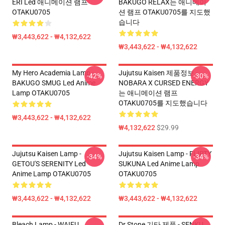
ERI Led 애니메이션 램프
BAKUGO RELAX는 애니메이
OTAKU0705
션 램프 OTAKU0705를 지도했
습니다
₩3,443,622 - ₩4,132,622
₩3,443,622 - ₩4,132,622
My Hero Academia Lamp -
Jujutsu Kaisen 제품정보 -
-42%
-30%
BAKUGO SMUG Led Anime
NOBARA X CURSED ENERGY
Lamp OTAKU0705
는 애니메이션 램프
OTAKU0705를 지도했습니다
₩3,443,622 - ₩4,132,622
₩4,132,622
$29.99
Jujutsu Kaisen Lamp -
Jujutsu Kaisen Lamp - FLIRTY
-34%
-34%
GETOU'S SERENITY Led
SUKUNA Led Anime Lamp
Anime Lamp OTAKU0705
OTAKU0705
₩3,443,622 - ₩4,132,622
₩3,443,622 - ₩4,132,622
Bleach Lamp - WAIFU
Dr Stone 기타 제품 - SENKU