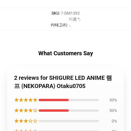
SKU
:
7-DM1392
이름 *
,
카테고리
:
·
,
What Customers Say
2 reviews for SHIGURE LED ANIME 램
프 (NEKOPARA) Otaku0705
★★★★★
50%
★★★★☆
50%
★★★☆☆
0%