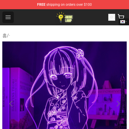
FREE
shipping on orders over $100
Anime Lamp Shop - The Best Store of Anime Lamp
Open menu
홈
/
·