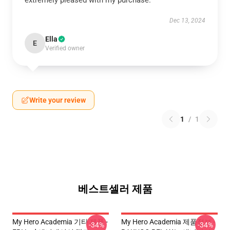
extremely pleased with my purchase.
Dec 13, 2024
Ella
E
Verified owner
Write your review
1
/
1
베스트셀러 제품
My Hero Academia 기타 제품 -
My Hero Academia 제품정보 -
-34%
-34%