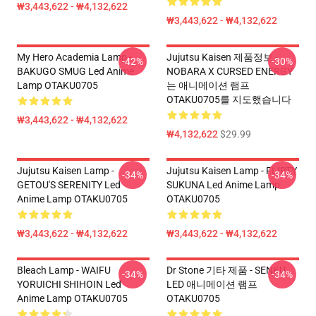
₩3,443,622 - ₩4,132,622
₩3,443,622 - ₩4,132,622
My Hero Academia Lamp -
Jujutsu Kaisen 제품정보 -
-42%
-30%
BAKUGO SMUG Led Anime
NOBARA X CURSED ENERGY
Lamp OTAKU0705
는 애니메이션 램프
OTAKU0705를 지도했습니다
₩3,443,622 - ₩4,132,622
₩4,132,622
$29.99
Jujutsu Kaisen Lamp -
Jujutsu Kaisen Lamp - FLIRTY
-34%
-34%
GETOU'S SERENITY Led
SUKUNA Led Anime Lamp
Anime Lamp OTAKU0705
OTAKU0705
₩3,443,622 - ₩4,132,622
₩3,443,622 - ₩4,132,622
Bleach Lamp - WAIFU
Dr Stone 기타 제품 - SENKU
-34%
-34%
YORUICHI SHIHOIN Led
LED 애니메이션 램프
Anime Lamp OTAKU0705
OTAKU0705