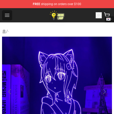
FREE
shipping on orders over $100
Anime Lamp Shop - The Best Store of Anime Lamp
Open menu
홈
/
·