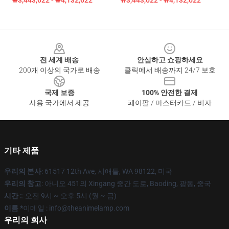
₩3,443,622 - ₩4,132,622
₩3,443,622 - ₩4,132,622
Footer
전 세계 배송
안심하고 쇼핑하세요
200개 이상의 국가로 배송
클릭에서 배송까지 24/7 보호
국제 보증
100% 안전한 결제
사용 국가에서 제공
페이팔 / 마스터카드 / 비자
기타 제품
우리의 본사
: 61517 12th Ave, 시애틀, WA 98122, 미국
우리의 창고
: 아니오 451의 Xingang 중간 도로, Baoding, 광동, 중국
시간 :
: 오전 9시 ~ 오후 5시 (월 ~ 금)
이름 *
이메일 : info@theanimelamp.com
우리의 회사