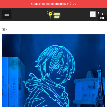
FREE
shipping on orders over $100
Anime Lamp Shop - The Best Store of Anime Lamp
Open menu
홈
/
·