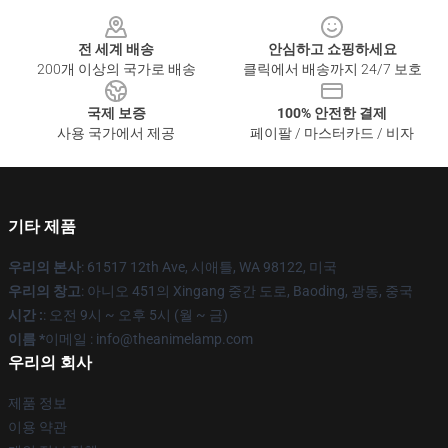
Footer
전 세계 배송
안심하고 쇼핑하세요
200개 이상의 국가로 배송
클릭에서 배송까지 24/7 보호
국제 보증
100% 안전한 결제
사용 국가에서 제공
페이팔 / 마스터카드 / 비자
기타 제품
우리의 본사
: 61517 12th Ave, 시애틀, WA 98122, 미국
우리의 창고
: 아니오 451의 Xingang 중간 도로, Baoding, 광동, 중국
시간 :
: 오전 9시 ~ 오후 5시 (월 ~ 금)
이름 *
이메일 : info@theanimelamp.com
우리의 회사
제품 정보
이용 약관