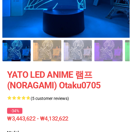
YATO LED ANIME 램프
(NORAGAMI) Otaku0705
(5 customer reviews)
-34%
₩3,443,622 - ₩4,132,622