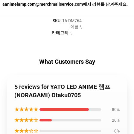
aanimelamp.com@merchmailservice.com에서 리뷰를 남겨주세요.
SKU
:
16-DM764
이름 *
,
카테고리
:
·
,
What Customers Say
5 reviews for YATO LED ANIME 램프
(NORAGAMI) Otaku0705
★★★★★
80%
★★★★☆
20%
★★★☆☆
0%