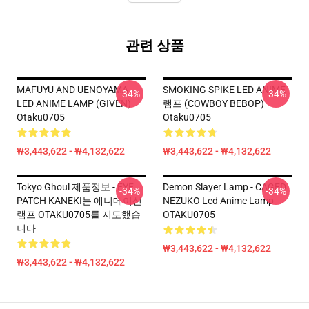
관련 상품
MAFUYU AND UENOYAMA
SMOKING SPIKE LED ANIME
-34%
-34%
LED ANIME LAMP (GIVEN)
램프 (COWBOY BEBOP)
Otaku0705
Otaku0705
₩3,443,622 - ₩4,132,622
₩3,443,622 - ₩4,132,622
Tokyo Ghoul 제품정보 - EYE
Demon Slayer Lamp - CAGED
-34%
-34%
PATCH KANEKI는 애니메이션
NEZUKO Led Anime Lamp
램프 OTAKU0705를 지도했습
OTAKU0705
니다
₩3,443,622 - ₩4,132,622
₩3,443,622 - ₩4,132,622