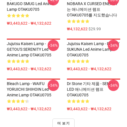
BAKUGO SMUG Led Anime
NOBARA X CURSED ENERGY
Lamp OTAKU0705
는 애니메이션 램프
OTAKU0705를 지도했습니다
₩3,443,622 - ₩4,132,622
₩4,132,622
$29.99
Jujutsu Kaisen Lamp -
Jujutsu Kaisen Lamp - FLIRTY
-34%
-34%
GETOU'S SERENITY Led
SUKUNA Led Anime Lamp
Anime Lamp OTAKU0705
OTAKU0705
₩3,443,622 - ₩4,132,622
₩3,443,622 - ₩4,132,622
Bleach Lamp - WAIFU
Dr Stone 기타 제품 - SENKU
-34%
-34%
YORUICHI SHIHOIN Led
LED 애니메이션 램프
Anime Lamp OTAKU0705
OTAKU0705
₩3,443,622 - ₩4,132,622
₩3,443,622 - ₩4,132,622
더 보기