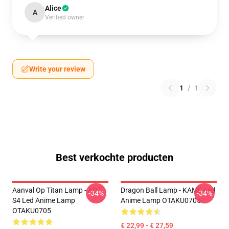
Alice
A
Verified owner
Write your review
1
/
1
Best verkochte producten
Aanval Op Titan Lamp - AOT
Dragon Ball Lamp - KAME Led
-34%
-34%
S4 Led Anime Lamp
Anime Lamp OTAKU0705
OTAKU0705
€ 22,99 - € 27,59