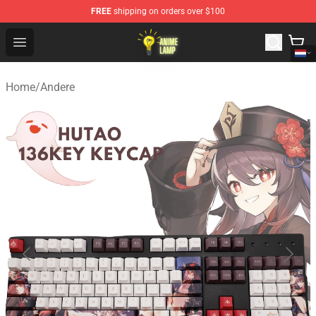
FREE
shipping on orders over $100
Anime Lamp Shop - The Best Store of Anime Lamp
Open menu
Home
/
Andere