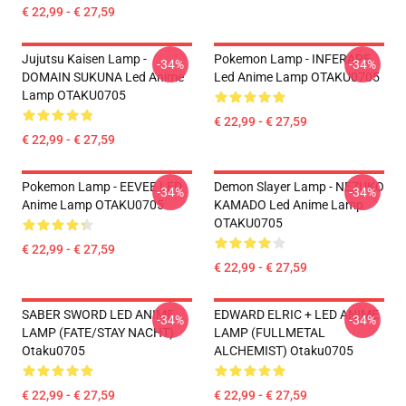
€ 22,99 - € 27,59
Jujutsu Kaisen Lamp -
Pokemon Lamp - INFERAPE
-34%
-34%
DOMAIN SUKUNA Led Anime
Led Anime Lamp OTAKU0705
Lamp OTAKU0705
€ 22,99 - € 27,59
€ 22,99 - € 27,59
Pokemon Lamp - EEVEE LED
Demon Slayer Lamp - NEZUKO
-34%
-34%
Anime Lamp OTAKU0705
KAMADO Led Anime Lamp
OTAKU0705
€ 22,99 - € 27,59
€ 22,99 - € 27,59
SABER SWORD LED ANIME
EDWARD ELRIC + LED ANIME
-34%
-34%
LAMP (FATE/STAY NACHT)
LAMP (FULLMETAL
Otaku0705
ALCHEMIST) Otaku0705
€ 22,99 - € 27,59
€ 22,99 - € 27,59