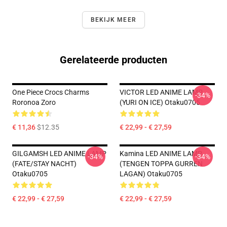
BEKIJK MEER
Gerelateerde producten
One Piece Crocs Charms
VICTOR LED ANIME LAMP
-34%
Roronoa Zoro
(YURI ON ICE) Otaku0705
€ 11,36
$12.35
€ 22,99 - € 27,59
GILGAMSH LED ANIME LAMP
Kamina LED ANIME LAMP
-34%
-34%
(FATE/STAY NACHT)
(TENGEN TOPPA GURREN
Otaku0705
LAGAN) Otaku0705
€ 22,99 - € 27,59
€ 22,99 - € 27,59