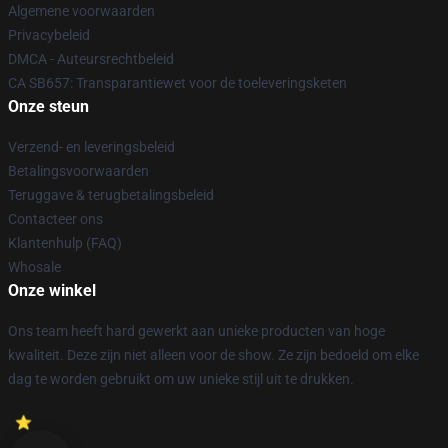
Algemene voorwaarden
Privacybeleid
DMCA - Auteursrechtbeleid
CA SB657: Transparantiewet voor de toeleveringsketen
Onze steun
Verzend- en leveringsbeleid
Betalingsvoorwaarden
Teruggave & terugbetalingsbeleid
Contacteer ons
Klantenhulp (FAQ)
Whosale
Onze winkel
Ons team heeft hard gewerkt aan unieke producten van hoge
kwaliteit. Deze zijn niet alleen voor de show. Ze zijn bedoeld om elke
dag te worden gebruikt om uw unieke stijl uit te drukken.