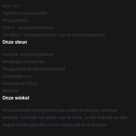
Over ons
Algemene voorwaarden
Privacybeleid
DMCA - Auteursrechtbeleid
CA SB657: Transparantiewet voor de toeleveringsketen
Onze steun
Verzend- en leveringsbeleid
Betalingsvoorwaarden
Teruggave & terugbetalingsbeleid
Contacteer ons
Klantenhulp (FAQ)
Whosale
Onze winkel
Ons team heeft hard gewerkt aan unieke producten van hoge
kwaliteit. Deze zijn niet alleen voor de show. Ze zijn bedoeld om elke
dag te worden gebruikt om uw unieke stijl uit te drukken.