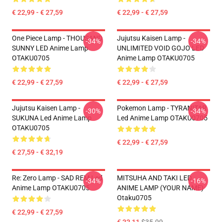
€ 22,99 - € 27,59
€ 22,99 - € 27,59
One Piece Lamp - THOUSAND
Jujutsu Kaisen Lamp -
-34%
-34%
SUNNY LED Anime Lamp
UNLIMITED VOID GOJO LED
OTAKU0705
Anime Lamp OTAKU0705
€ 22,99 - € 27,59
€ 22,99 - € 27,59
Jujutsu Kaisen Lamp -
Pokemon Lamp - TYRANITAR
-30%
-34%
SUKUNA Led Anime Lamp
Led Anime Lamp OTAKU0705
OTAKU0705
€ 22,99 - € 27,59
€ 27,59 - € 32,19
Re: Zero Lamp - SAD REM Led
MITSUHA AND TAKI LED
-34%
-16%
Anime Lamp OTAKU0705
ANIME LAMP (YOUR NAME)
Otaku0705
€ 22,99 - € 27,59