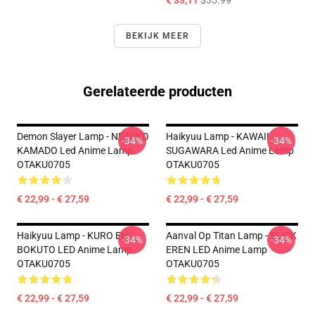
€ 33,11
$35.99
BEKIJK MEER
Gerelateerde producten
Demon Slayer Lamp - NEZUKO
Haikyuu Lamp - KAWAII
-34%
-34%
KAMADO Led Anime Lamp
SUGAWARA Led Anime Lamp
OTAKU0705
OTAKU0705
€ 22,99 - € 27,59
€ 22,99 - € 27,59
Haikyuu Lamp - KURO EN
Aanval Op Titan Lamp - SLICK
-34%
-34%
BOKUTO LED Anime Lamp
EREN LED Anime Lamp
OTAKU0705
OTAKU0705
€ 22,99 - € 27,59
€ 22,99 - € 27,59