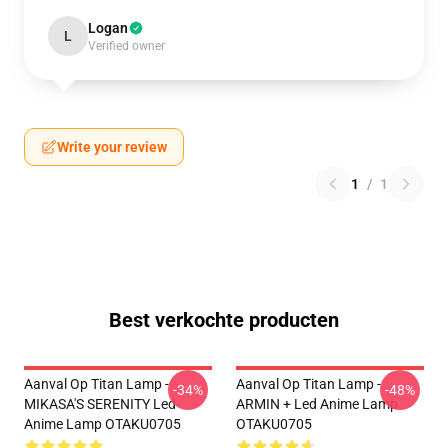
Logan
L
Verified owner
Write your review
1
/
1
Best verkochte producten
Aanval Op Titan Lamp -
Aanval Op Titan Lamp -
-34%
-48%
MIKASA'S SERENITY Led
ARMIN + Led Anime Lamp
Anime Lamp OTAKU0705
OTAKU0705