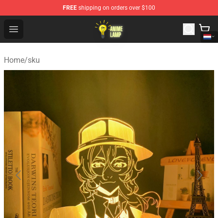
FREE
shipping on orders over $100
Anime Lamp Shop - The Best Store of Anime Lamp
Open menu
Home
/
sku