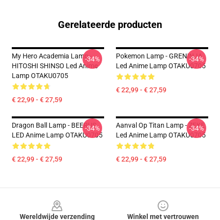
Gerelateerde producten
My Hero Academia Lamp -
Pokemon Lamp - GRENINJA
-34%
-34%
HITOSHI SHINSO Led Anime
Led Anime Lamp OTAKU0705
Lamp OTAKU0705
€ 22,99 - € 27,59
€ 22,99 - € 27,59
Dragon Ball Lamp - BEERUS
Aanval Op Titan Lamp - ZEKE
-34%
-34%
LED Anime Lamp OTAKU0705
Led Anime Lamp OTAKU0705
€ 22,99 - € 27,59
€ 22,99 - € 27,59
Footer
Wereldwijde verzending
Winkel met vertrouwen