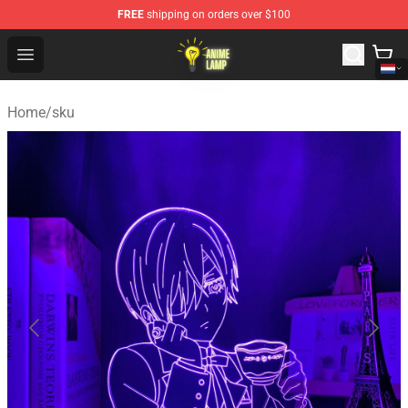
FREE
shipping on orders over $100
Anime Lamp Shop - The Best Store of Anime Lamp
Open menu
Home
/
sku