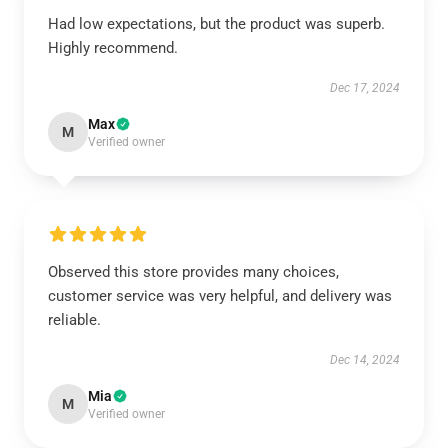
Had low expectations, but the product was superb.
Highly recommend.
Dec 17, 2024
Max
M
Verified owner
Observed this store provides many choices,
customer service was very helpful, and delivery was
reliable.
Dec 14, 2024
Mia
M
Verified owner