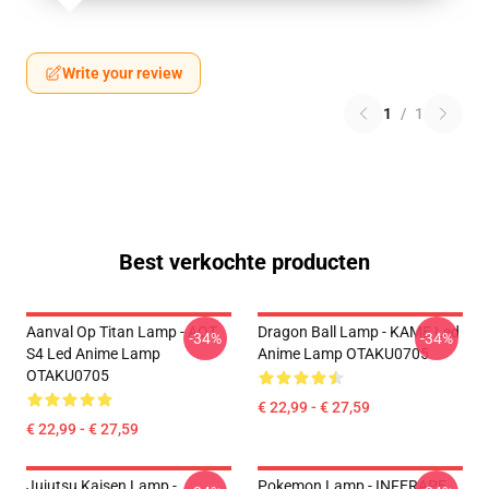
Write your review
1
/
1
Best verkochte producten
Aanval Op Titan Lamp - AOT
Dragon Ball Lamp - KAME Led
-34%
-34%
S4 Led Anime Lamp
Anime Lamp OTAKU0705
OTAKU0705
€ 22,99 - € 27,59
€ 22,99 - € 27,59
Jujutsu Kaisen Lamp -
Pokemon Lamp - INFERAPE