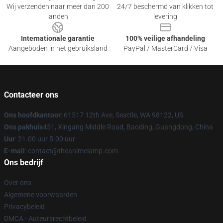
Wij verzenden naar meer dan 200
24/7 beschermd van klikken tot
landen
levering
Internationale garantie
100% veilige afhandeling
Aangeboden in het gebruiksland
PayPal / MasterCard / Visa
Contacteer ons
Ons hoofdkantoor
: 61517 12th Ave, Seattle, WA 98122, US
Ons pakhuis
451, Xingang Middle Road, Baoding, Guangdong, China
Uur
: 21.00 uur 5.00 uur
E-mail
: contact@theanimelamp.com
Ons bedrijf
Over ons
Algemene voorwaarden
Privacybeleid
DMCA - Auteursrechtbeleid