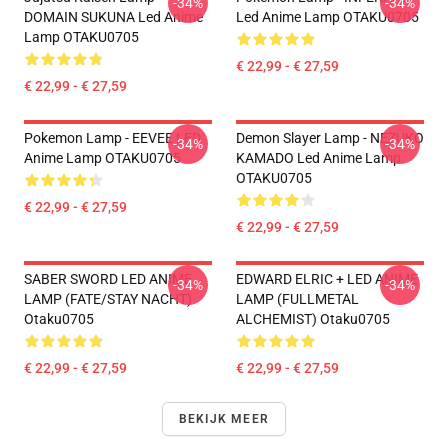
-34%
-34%
DOMAIN SUKUNA Led Anime
Led Anime Lamp OTAKU0705
Lamp OTAKU0705
€ 22,99 - € 27,59
€ 22,99 - € 27,59
Pokemon Lamp - EEVEE LED
Demon Slayer Lamp - NEZUKO
-34%
-34%
Anime Lamp OTAKU0705
KAMADO Led Anime Lamp
OTAKU0705
€ 22,99 - € 27,59
€ 22,99 - € 27,59
SABER SWORD LED ANIME
EDWARD ELRIC + LED ANIME
-34%
-34%
LAMP (FATE/STAY NACHT)
LAMP (FULLMETAL
Otaku0705
ALCHEMIST) Otaku0705
€ 22,99 - € 27,59
€ 22,99 - € 27,59
BEKIJK MEER