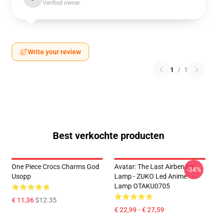
Verified owner
Write your review
1
/
1
Best verkochte producten
One Piece Crocs Charms God
Avatar: The Last Airbender
-34%
Usopp
Lamp - ZUKO Led Anime
Lamp OTAKU0705
€ 11,36
$12.35
€ 22,99 - € 27,59