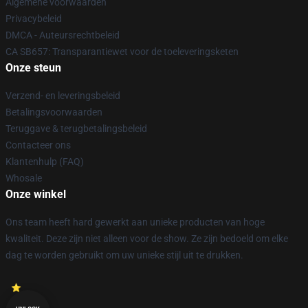
Algemene voorwaarden
Privacybeleid
DMCA - Auteursrechtbeleid
CA SB657: Transparantiewet voor de toeleveringsketen
Onze steun
Verzend- en leveringsbeleid
Betalingsvoorwaarden
Teruggave & terugbetalingsbeleid
Contacteer ons
Klantenhulp (FAQ)
Whosale
Onze winkel
Ons team heeft hard gewerkt aan unieke producten van hoge
kwaliteit. Deze zijn niet alleen voor de show. Ze zijn bedoeld om elke
dag te worden gebruikt om uw unieke stijl uit te drukken.