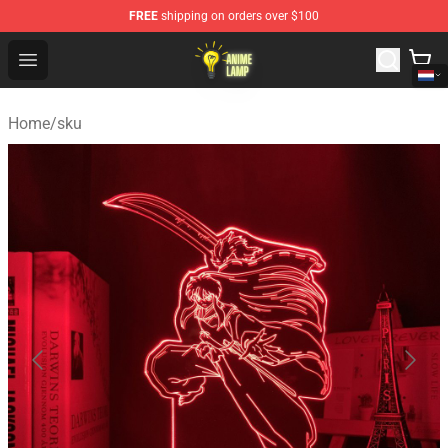
FREE
shipping on orders over $100
Anime Lamp Shop - The Best Store of Anime Lamp
Open menu
Home
/
sku