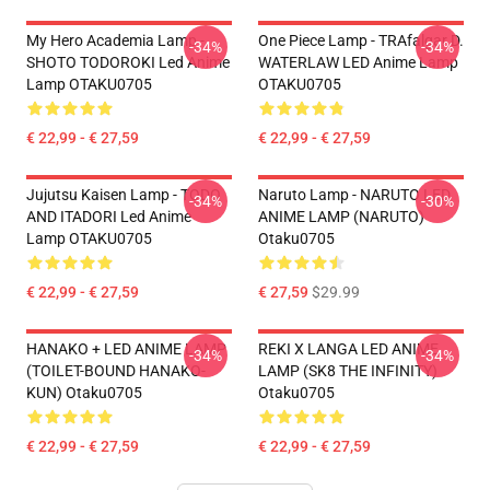
My Hero Academia Lamp -
One Piece Lamp - TRAfalgar D.
-34%
-34%
SHOTO TODOROKI Led Anime
WATERLAW LED Anime Lamp
Lamp OTAKU0705
OTAKU0705
€ 22,99 - € 27,59
€ 22,99 - € 27,59
Jujutsu Kaisen Lamp - TODO
Naruto Lamp - NARUTO LED
-34%
-30%
AND ITADORI Led Anime
ANIME LAMP (NARUTO)
Lamp OTAKU0705
Otaku0705
€ 22,99 - € 27,59
€ 27,59
$29.99
HANAKO + LED ANIME LAMP
REKI X LANGA LED ANIME
-34%
-34%
(TOILET-BOUND HANAKO-
LAMP (SK8 THE INFINITY)
KUN) Otaku0705
Otaku0705
€ 22,99 - € 27,59
€ 22,99 - € 27,59