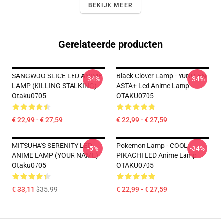
BEKIJK MEER
Gerelateerde producten
SANGWOO SLICE LED ANIME
Black Clover Lamp - YUNO EN
-34%
-34%
LAMP (KILLING STALKING)
ASTA+ Led Anime Lamp
Otaku0705
OTAKU0705
€ 22,99 - € 27,59
€ 22,99 - € 27,59
MITSUHA'S SERENITY LED
Pokemon Lamp - COOL
-5%
-34%
ANIME LAMP (YOUR NAME)
PIKACHI LED Anime Lamp
Otaku0705
OTAKU0705
€ 33,11
$35.99
€ 22,99 - € 27,59