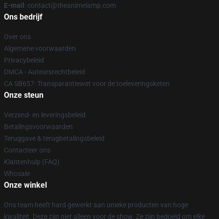
E-mail
: contact@theanimelamp.com
Ons bedrijf
Over ons
Algemene voorwaarden
Privacybeleid
DMCA - Auteursrechtbeleid
CA SB657: Transparantiewet voor de toeleveringsketen
Onze steun
Verzend- en leveringsbeleid
Betalingsvoorwaarden
Teruggave & terugbetalingsbeleid
Contacteer ons
Klantenhulp (FAQ)
Whosale
Onze winkel
Ons team heeft hard gewerkt aan unieke producten van hoge
kwaliteit. Deze zijn niet alleen voor de show. Ze zijn bedoeld om elke