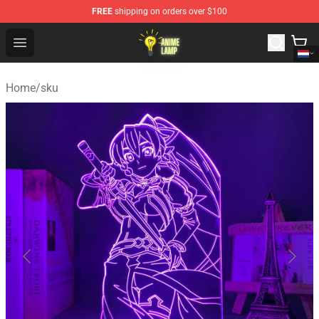
FREE
shipping on orders over $100
Anime Lamp Shop - The Best Store of Anime Lamp
Open menu
Home
/
sku