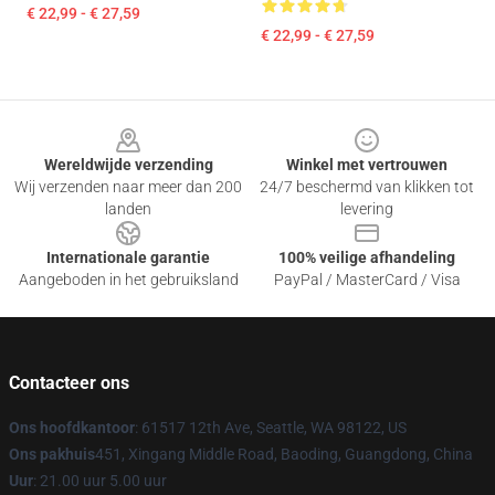
€ 22,99 - € 27,59
€ 22,99 - € 27,59
Footer
Wereldwijde verzending
Winkel met vertrouwen
Wij verzenden naar meer dan 200
24/7 beschermd van klikken tot
landen
levering
Internationale garantie
100% veilige afhandeling
Aangeboden in het gebruiksland
PayPal / MasterCard / Visa
Contacteer ons
Ons hoofdkantoor
: 61517 12th Ave, Seattle, WA 98122, US
Ons pakhuis
451, Xingang Middle Road, Baoding, Guangdong, China
Uur
: 21.00 uur 5.00 uur