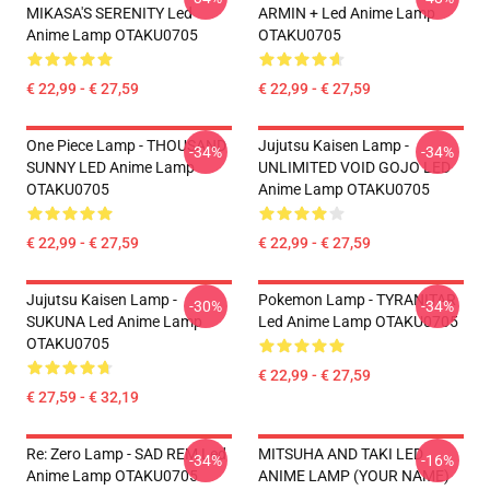
MIKASA'S SERENITY Led
ARMIN + Led Anime Lamp
Anime Lamp OTAKU0705
OTAKU0705
€ 22,99 - € 27,59
€ 22,99 - € 27,59
One Piece Lamp - THOUSAND
Jujutsu Kaisen Lamp -
-34%
-34%
SUNNY LED Anime Lamp
UNLIMITED VOID GOJO LED
OTAKU0705
Anime Lamp OTAKU0705
€ 22,99 - € 27,59
€ 22,99 - € 27,59
Jujutsu Kaisen Lamp -
Pokemon Lamp - TYRANITAR
-30%
-34%
SUKUNA Led Anime Lamp
Led Anime Lamp OTAKU0705
OTAKU0705
€ 22,99 - € 27,59
€ 27,59 - € 32,19
Re: Zero Lamp - SAD REM Led
MITSUHA AND TAKI LED
-34%
-16%
Anime Lamp OTAKU0705
ANIME LAMP (YOUR NAME)