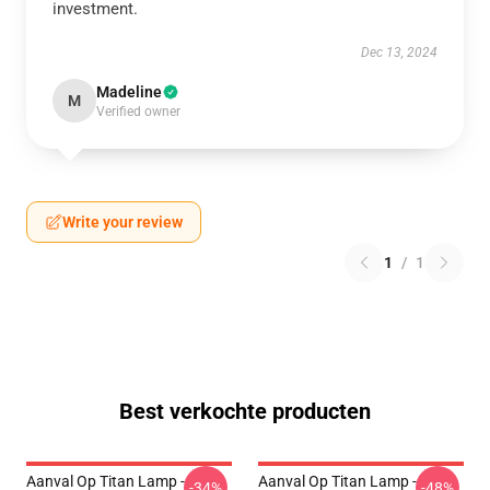
investment.
Dec 13, 2024
Madeline
M
Verified owner
Write your review
1
/
1
Best verkochte producten
Aanval Op Titan Lamp -
Aanval Op Titan Lamp -
-34%
-48%