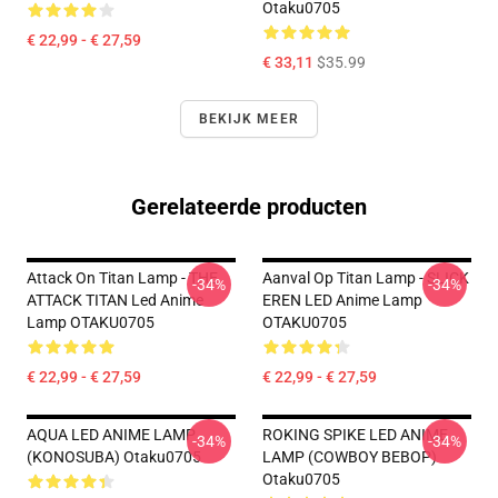
Otaku0705
€ 22,99 - € 27,59
€ 33,11
$35.99
BEKIJK MEER
Gerelateerde producten
Attack On Titan Lamp - THE
Aanval Op Titan Lamp - SLICK
-34%
-34%
ATTACK TITAN Led Anime
EREN LED Anime Lamp
Lamp OTAKU0705
OTAKU0705
€ 22,99 - € 27,59
€ 22,99 - € 27,59
AQUA LED ANIME LAMP
ROKING SPIKE LED ANIME
-34%
-34%
(KONOSUBA) Otaku0705
LAMP (COWBOY BEBOP)
Otaku0705