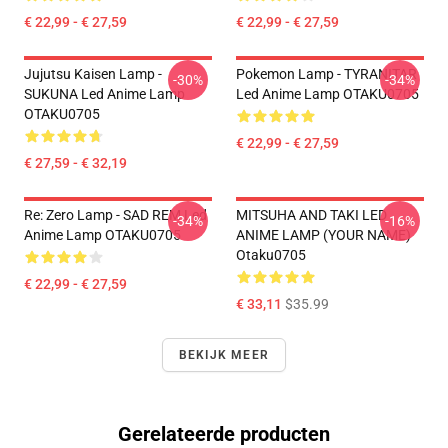
€ 22,99 - € 27,59
€ 22,99 - € 27,59
Jujutsu Kaisen Lamp -
Pokemon Lamp - TYRANITAR
-30%
-34%
SUKUNA Led Anime Lamp
Led Anime Lamp OTAKU0705
OTAKU0705
€ 22,99 - € 27,59
€ 27,59 - € 32,19
Re: Zero Lamp - SAD REM Led
MITSUHA AND TAKI LED
-34%
-16%
Anime Lamp OTAKU0705
ANIME LAMP (YOUR NAME)
Otaku0705
€ 22,99 - € 27,59
€ 33,11
$35.99
BEKIJK MEER
Gerelateerde producten