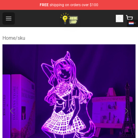
FREE
shipping on orders over $100
Anime Lamp Shop - The Best Store of Anime Lamp
Open menu
Home
/
sku