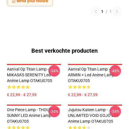
Write your review
1
/
1
Best verkochte producten
Aanval Op Titan Lamp -
Aanval Op Titan Lamp -
-34%
-48%
MIKASA'S SERENITY Led
ARMIN + Led Anime Lamp
Anime Lamp OTAKU0705
OTAKU0705
€ 22,99 - € 27,59
€ 22,99 - € 27,59
One Piece Lamp - THOUSAND
Jujutsu Kaisen Lamp -
-34%
-34%
SUNNY LED Anime Lamp
UNLIMITED VOID GOJO LED
OTAKU0705
Anime Lamp OTAKU0705