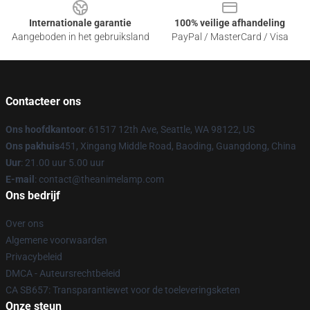
Internationale garantie
100% veilige afhandeling
Aangeboden in het gebruiksland
PayPal / MasterCard / Visa
Contacteer ons
Ons hoofdkantoor
: 61517 12th Ave, Seattle, WA 98122, US
Ons pakhuis
451, Xingang Middle Road, Baoding, Guangdong, China
Uur
: 21.00 uur 5.00 uur
E-mail
: contact@theanimelamp.com
Ons bedrijf
Over ons
Algemene voorwaarden
Privacybeleid
DMCA - Auteursrechtbeleid
CA SB657: Transparantiewet voor de toeleveringsketen
Onze steun