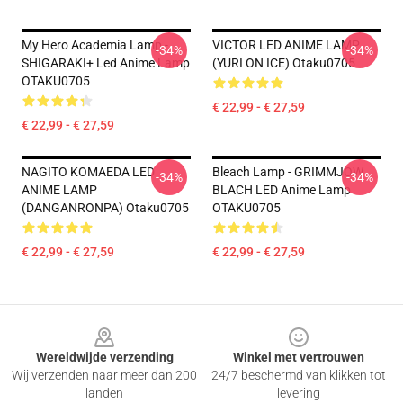
My Hero Academia Lamp -
VICTOR LED ANIME LAMP
-34%
-34%
SHIGARAKI+ Led Anime Lamp
(YURI ON ICE) Otaku0705
OTAKU0705
€ 22,99 - € 27,59
€ 22,99 - € 27,59
NAGITO KOMAEDA LED
Bleach Lamp - GRIMMJOW
-34%
-34%
ANIME LAMP
BLACH LED Anime Lamp
(DANGANRONPA) Otaku0705
OTAKU0705
€ 22,99 - € 27,59
€ 22,99 - € 27,59
Footer
Wereldwijde verzending
Winkel met vertrouwen
Wij verzenden naar meer dan 200
24/7 beschermd van klikken tot
landen
levering