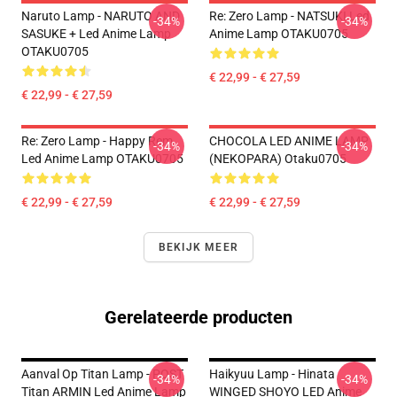
Naruto Lamp - NARUTO AND
Re: Zero Lamp - NATSUKI Led
-34%
-34%
SASUKE + Led Anime Lamp
Anime Lamp OTAKU0705
OTAKU0705
€ 22,99 - € 27,59
€ 22,99 - € 27,59
Re: Zero Lamp - Happy Rem
CHOCOLA LED ANIME LAMP
-34%
-34%
Led Anime Lamp OTAKU0705
(NEKOPARA) Otaku0705
€ 22,99 - € 27,59
€ 22,99 - € 27,59
BEKIJK MEER
Gerelateerde producten
Aanval Op Titan Lamp - POST
Haikyuu Lamp - Hinata
-34%
-34%
Titan ARMIN Led Anime Lamp
WINGED SHOYO LED Anime