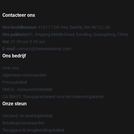
Contacteer ons
Ons hoofdkantoor
: 61517 12th Ave, Seattle, WA 98122, US
Ons pakhuis
451, Xingang Middle Road, Baoding, Guangdong, China
Uur
: 21.00 uur 5.00 uur
E-mail
: contact@theanimelamp.com
Ons bedrijf
Over ons
Algemene voorwaarden
Privacybeleid
DMCA - Auteursrechtbeleid
CA SB657: Transparantiewet voor de toeleveringsketen
Onze steun
Verzend- en leveringsbeleid
Betalingsvoorwaarden
Teruggave & terugbetalingsbeleid