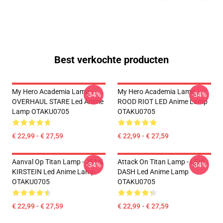
Best verkochte producten
My Hero Academia Lamp -
My Hero Academia Lamp -
-34%
-34%
OVERHAUL STARE Led Anime
ROOD RIOT LED Anime Lamp
Lamp OTAKU0705
OTAKU0705
€ 22,99 - € 27,59
€ 22,99 - € 27,59
Aanval Op Titan Lamp - JEAN
Attack On Titan Lamp - LEVI
-34%
-34%
KIRSTEIN Led Anime Lamp
DASH Led Anime Lamp
OTAKU0705
OTAKU0705
€ 22,99 - € 27,59
€ 22,99 - € 27,59