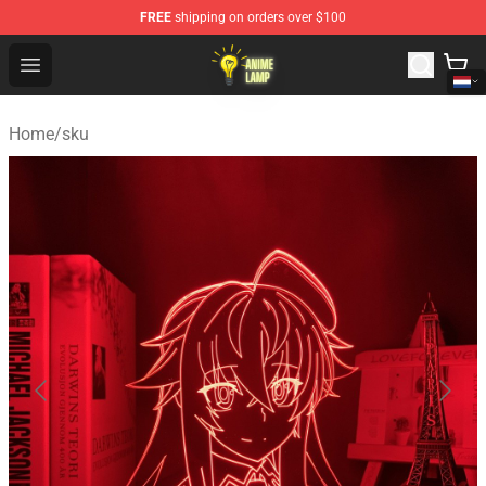
FREE
shipping on orders over $100
Anime Lamp Shop - The Best Store of Anime Lamp
Open menu
Home
/
sku