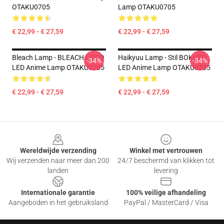
OTAKU0705
Lamp OTAKU0705
€ 22,99 - € 27,59
€ 22,99 - € 27,59
Bleach Lamp - BLEACH LOGO
Haikyuu Lamp - Stil BOKUTO
-34%
-34%
LED Anime Lamp OTAKU0705
LED Anime Lamp OTAKU0705
€ 22,99 - € 27,59
€ 22,99 - € 27,59
Footer
Wereldwijde verzending
Winkel met vertrouwen
Wij verzenden naar meer dan 200
24/7 beschermd van klikken tot
landen
levering
Internationale garantie
100% veilige afhandeling
Aangeboden in het gebruiksland
PayPal / MasterCard / Visa