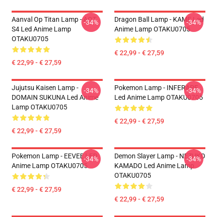
Aanval Op Titan Lamp - AOT
Dragon Ball Lamp - KAME Led
-34%
-34%
S4 Led Anime Lamp
Anime Lamp OTAKU0705
OTAKU0705
€ 22,99 - € 27,59
€ 22,99 - € 27,59
Jujutsu Kaisen Lamp -
Pokemon Lamp - INFERAPE
-34%
-34%
DOMAIN SUKUNA Led Anime
Led Anime Lamp OTAKU0705
Lamp OTAKU0705
€ 22,99 - € 27,59
€ 22,99 - € 27,59
Pokemon Lamp - EEVEE LED
Demon Slayer Lamp - NEZUKO
-34%
-34%
Anime Lamp OTAKU0705
KAMADO Led Anime Lamp
OTAKU0705
€ 22,99 - € 27,59
€ 22,99 - € 27,59