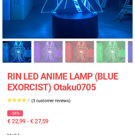
RIN LED ANIME LAMP (BLUE
EXORCIST) Otaku0705
(3 customer reviews)
-34%
€ 22,99 - € 27,59