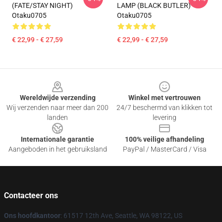
(FATE/STAY NIGHT)
LAMP (BLACK BUTLER)
Otaku0705
Otaku0705
€ 22,99 - € 27,59
€ 22,99 - € 27,59
Footer
Wereldwijde verzending
Winkel met vertrouwen
Wij verzenden naar meer dan 200
24/7 beschermd van klikken tot
landen
levering
Internationale garantie
100% veilige afhandeling
Aangeboden in het gebruiksland
PayPal / MasterCard / Visa
Contacteer ons
Ons hoofdkantoor
: 61517 12th Ave, Seattle, WA 98122, US