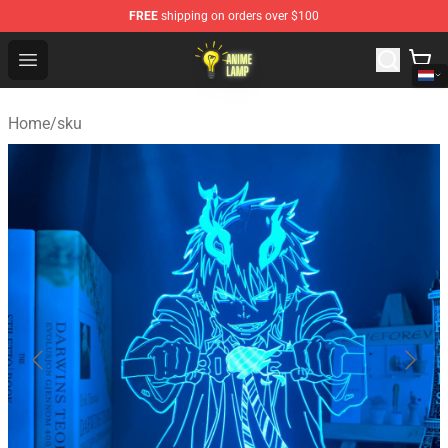
FREE
shipping on orders over $100
Anime Lamp Shop - The Best Store of Anime Lamp
Open menu
Home
/
sku