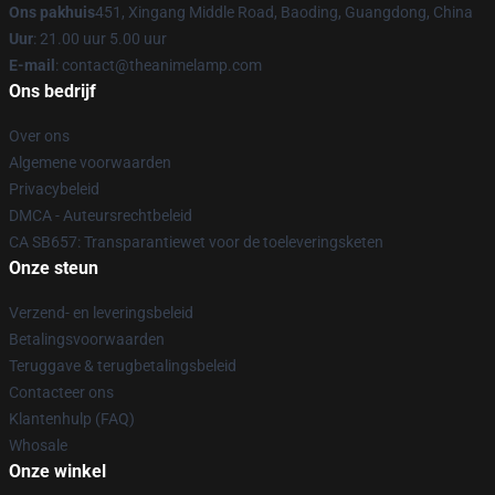
Ons pakhuis
451, Xingang Middle Road, Baoding, Guangdong, China
Uur
: 21.00 uur 5.00 uur
E-mail
: contact@theanimelamp.com
Ons bedrijf
Over ons
Algemene voorwaarden
Privacybeleid
DMCA - Auteursrechtbeleid
CA SB657: Transparantiewet voor de toeleveringsketen
Onze steun
Verzend- en leveringsbeleid
Betalingsvoorwaarden
Teruggave & terugbetalingsbeleid
Contacteer ons
Klantenhulp (FAQ)
Whosale
Onze winkel