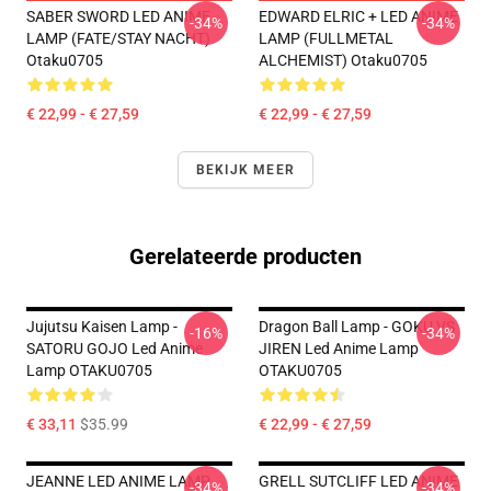
SABER SWORD LED ANIME
EDWARD ELRIC + LED ANIME
-34%
-34%
LAMP (FATE/STAY NACHT)
LAMP (FULLMETAL
Otaku0705
ALCHEMIST) Otaku0705
€ 22,99 - € 27,59
€ 22,99 - € 27,59
BEKIJK MEER
Gerelateerde producten
Jujutsu Kaisen Lamp -
Dragon Ball Lamp - GOKU VS
-16%
-34%
SATORU GOJO Led Anime
JIREN Led Anime Lamp
Lamp OTAKU0705
OTAKU0705
€ 33,11
$35.99
€ 22,99 - € 27,59
JEANNE LED ANIME LAMP
GRELL SUTCLIFF LED ANIME
-34%
-34%