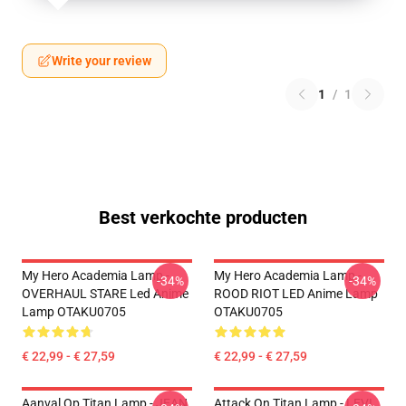
Write your review
1
/
1
Best verkochte producten
My Hero Academia Lamp -
My Hero Academia Lamp -
-34%
-34%
OVERHAUL STARE Led Anime
ROOD RIOT LED Anime Lamp
Lamp OTAKU0705
OTAKU0705
€ 22,99 - € 27,59
€ 22,99 - € 27,59
Aanval Op Titan Lamp - JEAN
Attack On Titan Lamp - LEVI