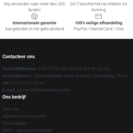
Wij verzenden naar meer dan 200
24/7 beschermd van klikken tot
landen
levering
Internationale garantie
100% veilige afhandeling
Aangeboden in het gebruiksland
PayPal / MasterCard / Visa
Contacteer ons
Ons hoofdkantoor
: 61517 12th Ave, Seattle, WA 98122, US
Ons pakhuis
451, Xingang Middle Road, Baoding, Guangdong, China
Uur
: 21.00 uur 5.00 uur
E-mail
: contact@theanimelamp.com
Ons bedrijf
Over ons
Algemene voorwaarden
Privacybeleid
DMCA - Auteursrechtbeleid