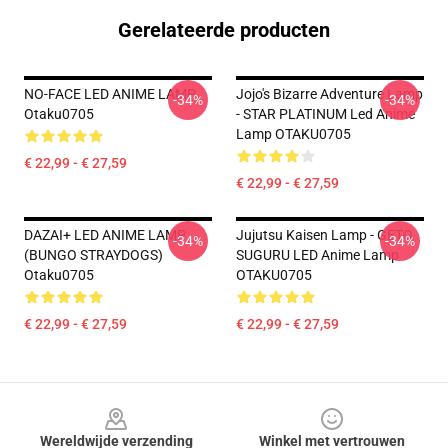
Gerelateerde producten
NO-FACE LED ANIME LAMP
Jojo's Bizarre Adventure Lamp
-34%
-34%
Otaku0705
- STAR PLATINUM Led Anime
Lamp OTAKU0705
€ 22,99 - € 27,59
€ 22,99 - € 27,59
DAZAI+ LED ANIME LAMP
Jujutsu Kaisen Lamp - GETO
-34%
-34%
(BUNGO STRAYDOGS)
SUGURU LED Anime Lamp
Otaku0705
OTAKU0705
€ 22,99 - € 27,59
€ 22,99 - € 27,59
Footer
Wereldwijde verzending
Winkel met vertrouwen