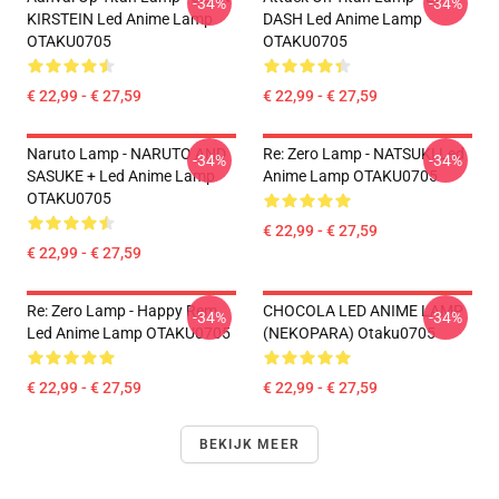
-34%
-34%
KIRSTEIN Led Anime Lamp
DASH Led Anime Lamp
OTAKU0705
OTAKU0705
€ 22,99 - € 27,59
€ 22,99 - € 27,59
Naruto Lamp - NARUTO AND
Re: Zero Lamp - NATSUKI Led
-34%
-34%
SASUKE + Led Anime Lamp
Anime Lamp OTAKU0705
OTAKU0705
€ 22,99 - € 27,59
€ 22,99 - € 27,59
Re: Zero Lamp - Happy Rem
CHOCOLA LED ANIME LAMP
-34%
-34%
Led Anime Lamp OTAKU0705
(NEKOPARA) Otaku0705
€ 22,99 - € 27,59
€ 22,99 - € 27,59
BEKIJK MEER