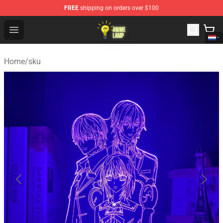
FREE
shipping on orders over $100
Anime Lamp Shop - The Best Store of Anime Lamp
Open menu
Home
/
sku