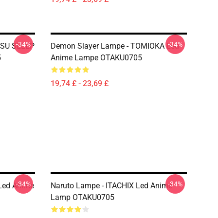
-34%
-34%
TSU SLEEP
Demon Slayer Lampe - TOMIOKA Led
5
Anime Lampe OTAKU0705
19,74 £ - 23,69 £
-34%
-34%
Led Anime
Naruto Lampe - ITACHIX Led Anime
Lamp OTAKU0705