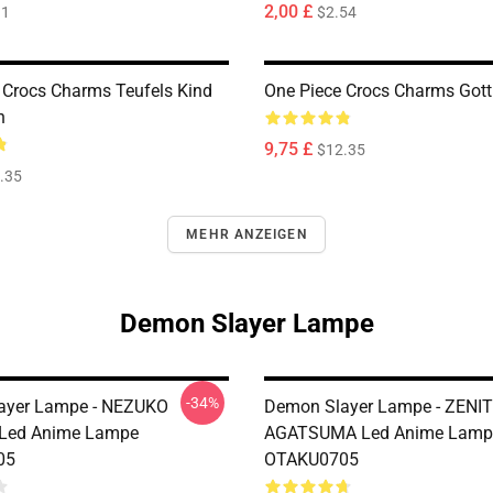
2,00 £
31
$2.54
 Crocs Charms Teufels Kind
One Piece Crocs Charms Got
n
9,75 £
$12.35
.35
MEHR ANZEIGEN
Demon Slayer Lampe
-34%
ayer Lampe - NEZUKO
Demon Slayer Lampe - ZENI
ed Anime Lampe
AGATSUMA Led Anime Lamp
05
OTAKU0705