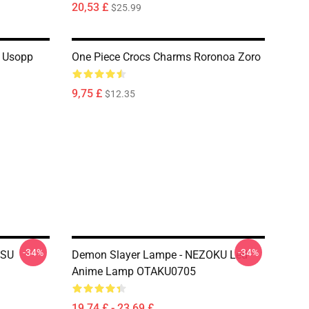
20,53 £
$25.99
t Usopp
One Piece Crocs Charms Roronoa Zoro
9,75 £
$12.35
-34%
-34%
TSU
Demon Slayer Lampe - NEZOKU Led
Anime Lamp OTAKU0705
19,74 £ - 23,69 £