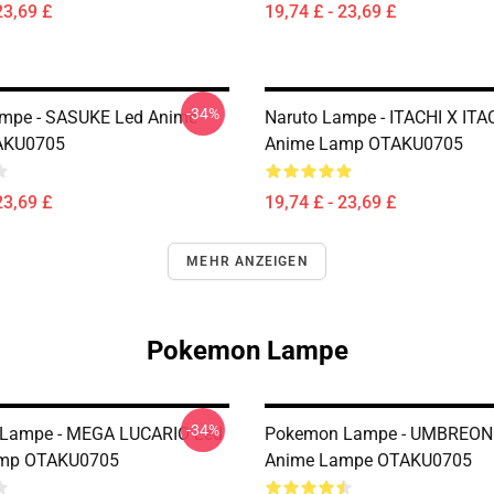
23,69 £
19,74 £ - 23,69 £
-34%
ampe - SASUKE Led Anime
Naruto Lampe - ITACHI X ITA
AKU0705
Anime Lamp OTAKU0705
23,69 £
19,74 £ - 23,69 £
MEHR ANZEIGEN
Pokemon Lampe
-34%
Lampe - MEGA LUCARIO Led
Pokemon Lampe - UMBREON
mp OTAKU0705
Anime Lampe OTAKU0705