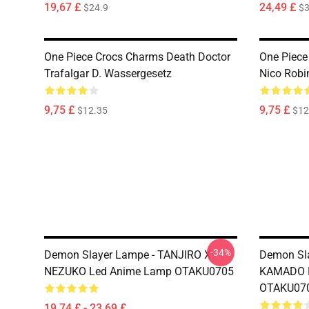
19,67 £
24,49 £
$24.9
$
One Piece Crocs Charms Death Doctor
One Piece
Trafalgar D. Wassergesetz
Nico Robi
9,75 £
9,75 £
$12.35
$12
-34%
Demon Slayer Lampe - TANJIRO X
Demon Sl
NEZUKO Led Anime Lamp OTAKU0705
KAMADO L
OTAKU07
19,74 £ - 23,69 £