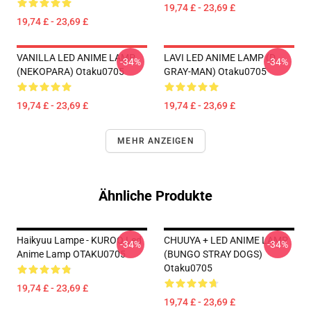
19,74 £ - 23,69 £
19,74 £ - 23,69 £
VANILLA LED ANIME LAMP
LAVI LED ANIME LAMP (D.
-34%
-34%
(NEKOPARA) Otaku0705
GRAY-MAN) Otaku0705
19,74 £ - 23,69 £
19,74 £ - 23,69 £
MEHR ANZEIGEN
Ähnliche Produkte
Haikyuu Lampe - KUROO Led
CHUUYA + LED ANIME LAMP
-34%
-34%
Anime Lamp OTAKU0705
(BUNGO STRAY DOGS)
Otaku0705
19,74 £ - 23,69 £
19,74 £ - 23,69 £