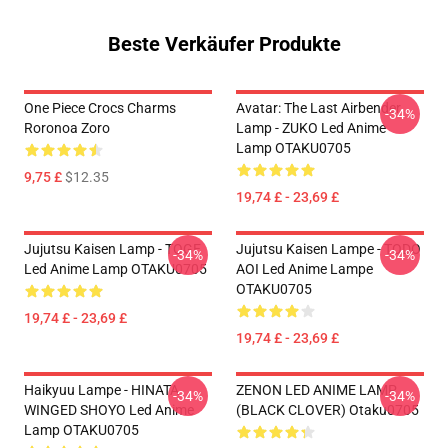
Beste Verkäufer Produkte
One Piece Crocs Charms
Avatar: The Last Airbender
-34%
Roronoa Zoro
Lamp - ZUKO Led Anime
Lamp OTAKU0705
9,75 £
$12.35
19,74 £ - 23,69 £
Jujutsu Kaisen Lamp - TOGE
Jujutsu Kaisen Lampe - TODO
-34%
-34%
Led Anime Lamp OTAKU0705
AOI Led Anime Lampe
OTAKU0705
19,74 £ - 23,69 £
19,74 £ - 23,69 £
Haikyuu Lampe - HINATA
ZENON LED ANIME LAMP
-34%
-34%
WINGED SHOYO Led Anime
(BLACK CLOVER) Otaku0705
Lamp OTAKU0705