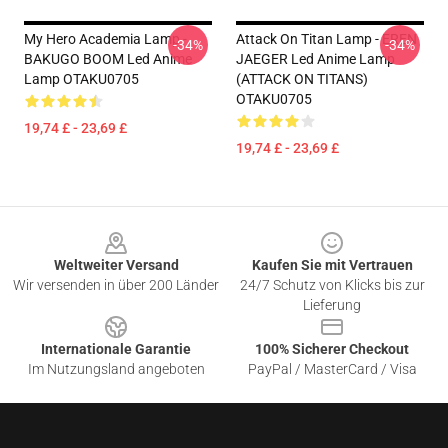
My Hero Academia Lamp -
Attack On Titan Lamp - EREN
-34%
-34%
BAKUGO BOOM Led Anime
JAEGER Led Anime Lamp
Lamp OTAKU0705
(ATTACK ON TITANS)
OTAKU0705
19,74 £ - 23,69 £
19,74 £ - 23,69 £
Footer
Weltweiter Versand
Kaufen Sie mit Vertrauen
Wir versenden in über 200 Länder
24/7 Schutz von Klicks bis zur
Lieferung
Internationale Garantie
100% Sicherer Checkout
Im Nutzungsland angeboten
PayPal / MasterCard / Visa