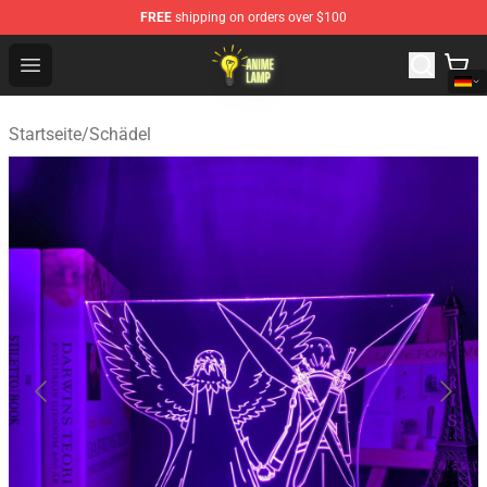
FREE
shipping on orders over $100
Anime Lamp Shop - The Best Store of Anime Lamp
Open menu
Startseite
/
Schädel