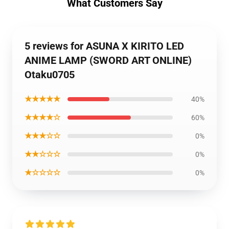
What Customers Say
5 reviews for ASUNA X KIRITO LED
ANIME LAMP (SWORD ART ONLINE)
Otaku0705
★★★★★
40%
★★★★☆
60%
★★★☆☆
0%
★★☆☆☆
0%
★☆☆☆☆
0%