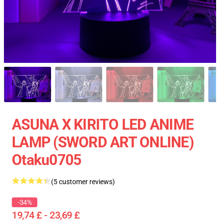
ASUNA X KIRITO LED ANIME
LAMP (SWORD ART ONLINE)
Otaku0705
(5 customer reviews)
-34%
19,74 £ - 23,69 £