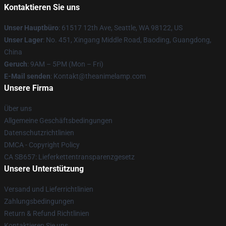
Kontaktieren Sie uns
Unser Hauptbüro
: 61517 12th Ave, Seattle, WA 98122, US
Unser Lager
: No. 451, Xingang Middle Road, Baoding, Guangdong,
China
Geruch
: 9AM – 5PM (Mon – Fri)
E-Mail senden
: Kontakt@theanimelamp.com
Unsere Firma
Über uns
Allgemeine Geschäftsbedingungen
Datenschutzrichtlinien
DMCA - Copyright Policy
CA SB657: Lieferkettentransparenzgesetz
Unsere Unterstützung
Versand und Lieferrichtlinien
Zahlungsbedingungen
Return & Refund Richtlinien
Kontaktieren Sie uns