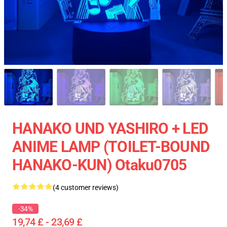
HANAKO UND YASHIRO + LED
ANIME LAMP (TOILET-BOUND
HANAKO-KUN) Otaku0705
(4 customer reviews)
-34%
19,74 £ - 23,69 £