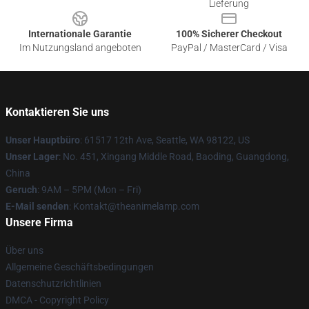
Lieferung
Internationale Garantie
100% Sicherer Checkout
Im Nutzungsland angeboten
PayPal / MasterCard / Visa
Kontaktieren Sie uns
Unser Hauptbüro
: 61517 12th Ave, Seattle, WA 98122, US
Unser Lager
: No. 451, Xingang Middle Road, Baoding, Guangdong,
China
Geruch
: 9AM – 5PM (Mon – Fri)
E-Mail senden
: Kontakt@theanimelamp.com
Unsere Firma
Über uns
Allgemeine Geschäftsbedingungen
Datenschutzrichtlinien
DMCA - Copyright Policy