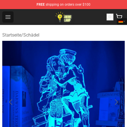
FREE
shipping on orders over $100
Anime Lamp Shop - The Best Store of Anime Lamp
Open menu
Startseite
/
Schädel