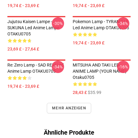
19,74 £ - 23,69 £
19,74 £ - 23,69 £
Jujutsu Kaisen Lampe -
Pokemon Lamp - TYRANITAR
-30%
-34%
SUKUNA Led Anime Lampe
Led Anime Lamp OTAKU0705
OTAKU0705
19,74 £ - 23,69 £
23,69 £ - 27,64 £
Re: Zero Lamp - SAD REM Led
MITSUHA AND TAKI LED
-34%
-16%
Anime Lamp OTAKU0705
ANIME LAMP (YOUR NAME)
Otaku0705
19,74 £ - 23,69 £
28,43 £
$35.99
MEHR ANZEIGEN
Ähnliche Produkte