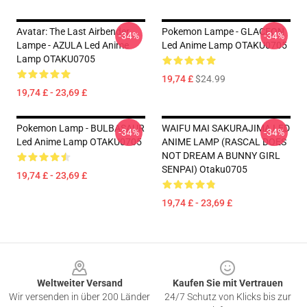
Avatar: The Last Airbender
Pokemon Lampe - GLACEON
-34%
-34%
Lampe - AZULA Led Anime
Led Anime Lamp OTAKU0705
Lamp OTAKU0705
19,74 £
$24.99
19,74 £ - 23,69 £
Pokemon Lamp - BULBASAUR
WAIFU MAI SAKURAJIMA LED
-34%
-34%
Led Anime Lamp OTAKU0705
ANIME LAMP (RASCAL DOES
NOT DREAM A BUNNY GIRL
SENPAI) Otaku0705
19,74 £ - 23,69 £
19,74 £ - 23,69 £
Footer
Weltweiter Versand
Kaufen Sie mit Vertrauen
Wir versenden in über 200 Länder
24/7 Schutz von Klicks bis zur