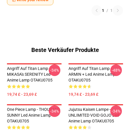
1
/
1
Beste Verkäufer Produkte
Angriff Auf Titan Lamp -
Angriff Auf Titan Lamp -
-34%
-48%
MIKASA's SERENITY Led
ARMIN + Led Anime Lamp
Anime Lamp OTAKU0705
OTAKU0705
19,74 £ - 23,69 £
19,74 £ - 23,69 £
One Piece Lamp - THOUSAND
Jujutsu Kaisen Lampe -
-34%
-34%
SUNNY Led Anime Lamp
UNLIMITED VOID GOJO Led
OTAKU0705
Anime Lamp OTAKU0705