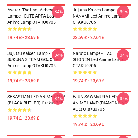
Avatar: The Last Airbender
Jujutsu Kaisen Lampe -
-34%
-30%
Lampe - CUTE APPA Led
NANAMI Led Anime Lamp
Anime Lamp OTAKU0705
OTAKU0705
19,74 £ - 23,69 £
23,69 £ - 27,64 £
Jujutsu Kaisen Lamp -
Naruto Lampe - ITACHI
-34%
-34%
SUKUNA X TEAM GOJO Led
SHONEN Led Anime Lamp
Anime Lamp OTAKU0705
OTAKU0705
19,74 £ - 23,69 £
19,74 £ - 23,69 £
SEBASTIAN LED ANIME LAMP
EJUN SAWAMURA LED
-34%
-34%
(BLACK BUTLER) Otaku0705
ANIME LAMP (DIAMOND NO
ACE) Otaku0705
19,74 £ - 23,69 £
19,74 £ - 23,69 £