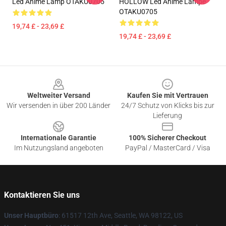
Led Anime Lamp OTAKU0705
HOLLOW Led Anime Lampe
OTAKU0705
19,74 £ - 23,69 £
19,74 £ - 23,69 £
Footer
Weltweiter Versand
Kaufen Sie mit Vertrauen
Wir versenden in über 200 Länder
24/7 Schutz von Klicks bis zur
Lieferung
Internationale Garantie
100% Sicherer Checkout
Im Nutzungsland angeboten
PayPal / MasterCard / Visa
Kontaktieren Sie uns
Unser Hauptbüro
: 61517 12th Ave, Seattle, WA 98122, US