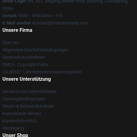
Unser Lager
: No. 451, Xingang Middle Road, Baoding, Guangdong,
China
Geruch
: 9AM – 5PM (Mon – Fri)
E-Mail senden
: Kontakt@theanimelamp.com
Unsere Firma
Über uns
Allgemeine Geschäftsbedingungen
Datenschutzrichtlinien
DMCA - Copyright Policy
CA SB657: Lieferkettentransparenzgesetz
Unsere Unterstützung
Versand und Lieferrichtlinien
Zahlungsbedingungen
Return & Refund Richtlinien
Kontaktieren Sie uns
Kundenhilfe (FAQ)
Werdegang
Unser Shop