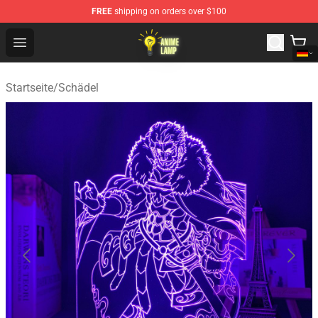
FREE
shipping on orders over $100
Anime Lamp Shop - The Best Store of Anime Lamp
Open menu
Startseite
/
Schädel