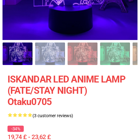
ISKANDAR LED ANIME LAMP
(FATE/STAY NIGHT)
Otaku0705
(3 customer reviews)
-34%
19,74 £ - 23,62 £