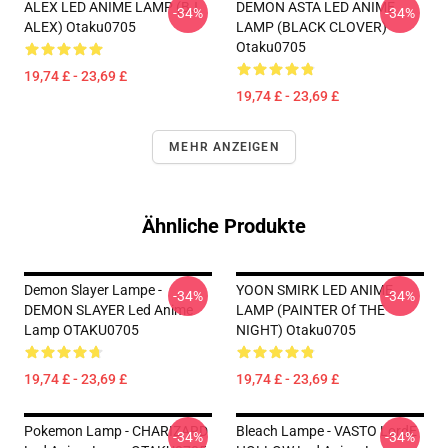
ALEX LED ANIME LAMP (BJ
DEMON ASTA LED ANIME
-34%
-34%
ALEX) Otaku0705
LAMP (BLACK CLOVER)
Otaku0705
19,74 £ - 23,69 £
19,74 £ - 23,69 £
MEHR ANZEIGEN
Ähnliche Produkte
Demon Slayer Lampe -
YOON SMIRK LED ANIME
-34%
-34%
DEMON SLAYER Led Anime
LAMP (PAINTER Of THE
Lamp OTAKU0705
NIGHT) Otaku0705
19,74 £ - 23,69 £
19,74 £ - 23,69 £
Pokemon Lamp - CHARIZARD
Bleach Lampe - VASTO LordE
-34%
-34%