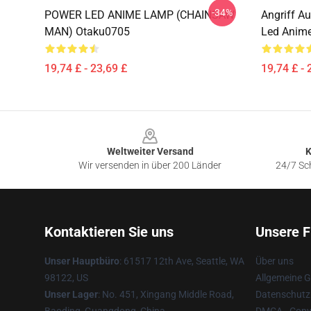
-34%
POWER LED ANIME LAMP (CHAINSAW
Angriff A
MAN) Otaku0705
Led Anim
19,74 £ - 23,69 £
19,74 £ - 
Footer
Weltweiter Versand
K
Wir versenden in über 200 Länder
24/7 Sch
Kontaktieren Sie uns
Unsere F
Unser Hauptbüro
: 61517 12th Ave, Seattle, WA
Über uns
98122, US
Allgemeine 
Unser Lager
: No. 451, Xingang Middle Road,
Datenschutzr