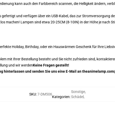
edienung kann auch den Farbbereich scannen, die Helligkeit ändern, verbl
s gefertigt und verfügen über ein USB-Kabel, das zur Stromversorgung d
tlos machen! Lampen sind etwa 20-25CM (8-10IN) in der Höhe je nach Sti
fekte Holiday, Birthday, oder ein Hauswärmen Geschenk für Ihre Liebst
 mit Ihrer Bestellung besteht und Sie nicht zufrieden sind, kontaktiere
ellung und wir werden
Keine Fragen gestellt!
tung hinterlassen und senden Sie uns eine E-Mail an theanimelamp.co
Sonstige
,
SKU
:
7-DM506
Kategorien
:
Schädel
,