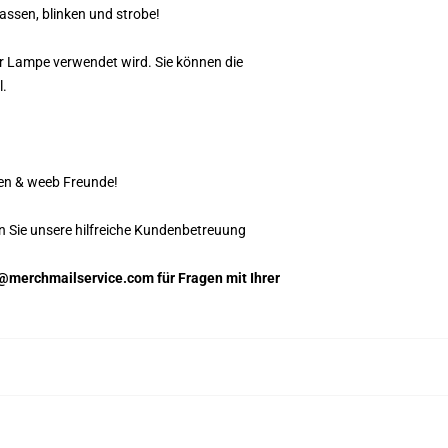
assen, blinken und strobe!
er Lampe verwendet wird. Sie können die
l.
en & weeb Freunde!
n Sie unsere hilfreiche Kundenbetreuung
m@merchmailservice.com für Fragen mit Ihrer