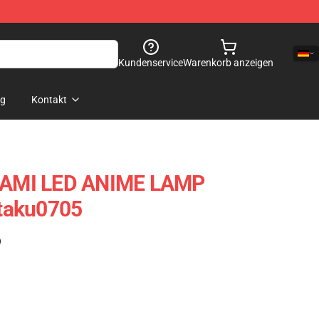
Kundenservice
Warenkorb anzeigen
og
Kontakt
AMI LED ANIME LAMP
taku0705
)