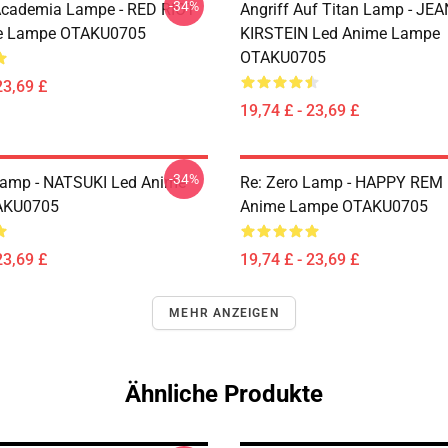
-34%
Academia Lampe - RED RIOT
Angriff Auf Titan Lamp - JEA
e Lampe OTAKU0705
KIRSTEIN Led Anime Lampe
OTAKU0705
23,69 £
19,74 £ - 23,69 £
-34%
Lamp - NATSUKI Led Anime
Re: Zero Lamp - HAPPY REM
AKU0705
Anime Lampe OTAKU0705
23,69 £
19,74 £ - 23,69 £
MEHR ANZEIGEN
Ähnliche Produkte