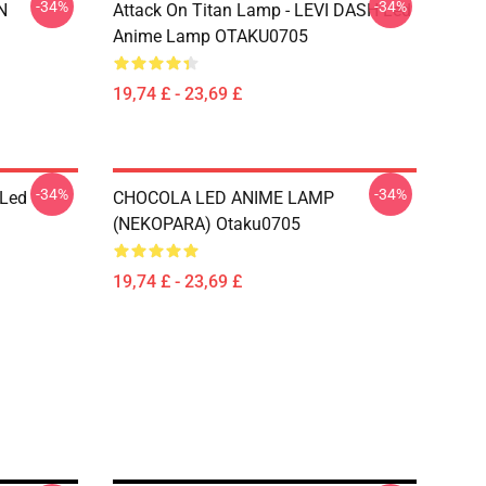
-34%
-34%
N
Attack On Titan Lamp - LEVI DASH Led
Anime Lamp OTAKU0705
19,74 £ - 23,69 £
-34%
-34%
 Led
CHOCOLA LED ANIME LAMP
(NEKOPARA) Otaku0705
19,74 £ - 23,69 £