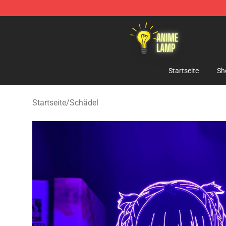
Anime Lamp Shop - The Best Store of Anime Lamp
Startseite
Sh
Startseite
/
Schädel