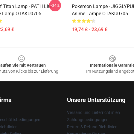
-34%
uf Titan Lamp - PATH LIGHT
Pokemon Lampe - JIGGLYPU
e Lamp OTAKU0705
Anime Lampe OTAKU0705
23,69 £
19,74 £ - 23,69 £
aufen Sie mit Vertrauen
Internationale Garanti
utz von Klicks bis zur Lieferung
Im Nutzungsland angebo
irma
Unsere Unterstützung
Versand und Lieferrichtlinien
Geschäftsbedingungen
Zahlungsbedingungen
ichtlinien
Return & Refund Richtlinien