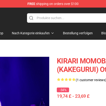
FREE
shipping on orders over $100
op
Nach Kategorie einkaufen
Bestellung verfolgen
Bl
KIRARI MOMOB
(KAKEGURUI) O
(1 customer reviews
-34%
19,74 £ - 23,69 £