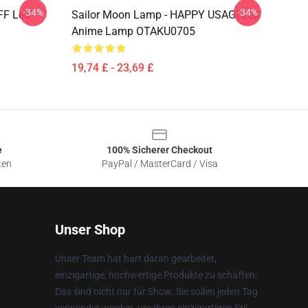
-34%
-34%
FF Led
Sailor Moon Lamp - HAPPY USAGI Led
Anime Lamp OTAKU0705
19,74 £ - 23,69 £
e
100% Sicherer Checkout
ten
PayPal / MasterCard / Visa
Unser Shop
Unser Team hat hart daran gearbeitet,
einzigartige, hochwertige Produkte zu schaffen.
Das sind nicht nur für Show. Sie sollen jeden Tag