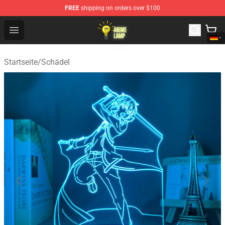
FREE
shipping on orders over $100
Anime Lamp Shop - The Best Store of Anime Lamp
Open menu
Startseite
/
Schädel