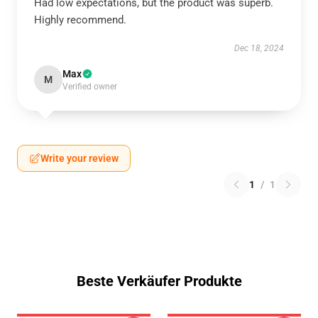
Had low expectations, but the product was superb.
Highly recommend.
Dec 18, 2024
Max
M
Verified owner
Write your review
1
/
1
Beste Verkäufer Produkte