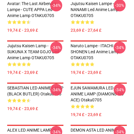
Avatar: The Last Airbender
Jujutsu Kaisen Lampe -
-34%
-30%
Lampe - CUTE APPA Led
NANAMI Led Anime Lamp
Anime Lamp OTAKU0705
OTAKU0705
19,74 £ - 23,69 £
23,69 £ - 27,64 £
Jujutsu Kaisen Lamp -
Naruto Lampe - ITACHI
-34%
-34%
SUKUNA X TEAM GOJO Led
SHONEN Led Anime Lamp
Anime Lamp OTAKU0705
OTAKU0705
19,74 £ - 23,69 £
19,74 £ - 23,69 £
SEBASTIAN LED ANIME LAMP
EJUN SAWAMURA LED
-34%
-34%
(BLACK BUTLER) Otaku0705
ANIME LAMP (DIAMOND NO
ACE) Otaku0705
19,74 £ - 23,69 £
19,74 £ - 23,69 £
ALEX LED ANIME LAMP (BJ
DEMON ASTA LED ANIME
-34%
-34%