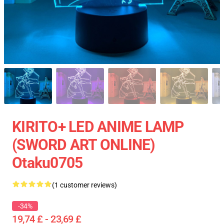
KIRITO+ LED ANIME LAMP
(SWORD ART ONLINE)
Otaku0705
(1 customer reviews)
-34%
19,74 £ - 23,69 £