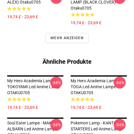
ALEX) Otaku0705
LAMP (BLACK CLOVER)
Otaku0705
19,74 £ - 23,69 £
19,74 £ - 23,69 £
MEHR ANZEIGEN
Ähnliche Produkte
My Hero Academia Lampe -
My Hero Academia Lampe -
-34%
-34%
TOKOYAMI Led Anime Lamp
TOGA Led Anime Lampe
OTAKU0705
OTAKU0705
19,74 £ - 23,69 £
19,74 £ - 23,69 £
Soul Eater Lampe - MAKA
Pokemon Lamp - KANTO
-34%
-34%
ALBARN Led Anime Lampe
STARTERS Led Anime Lamp