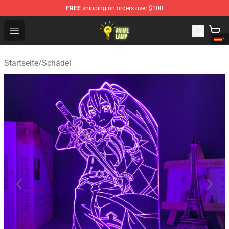
FREE
shipping on orders over $100
Anime Lamp Shop - The Best Store of Anime Lamp
Open menu
Startseite
/
Schädel