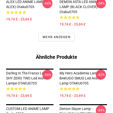
ALEX LED ANIME LAMP (BJ
DEMON ASTA LED ANIME
-34%
-34%
ALEX) Otaku0705
LAMP (BLACK CLOVER)
Otaku0705
19,74 £ - 23,69 £
19,74 £ - 23,69 £
MEHR ANZEIGEN
Ähnliche Produkte
Darling In The Franxx Lampe -
My Hero Academia Lamp -
-34%
-42%
SHY ZERO TWO Led Anime
BAKUGO SMUG Led Anime
Lampe OTAKU0705
Lamp OTAKU0705
19,74 £ - 23,69 £
19,74 £ - 23,69 £
CUSTOM LED ANIME LAMP
Demon Slayer Lamp -
-34%