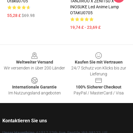
Otaku0705
TANJIROU X ZENITSU X
INOSUKE Led Anime Lamp
OTAKU0705
55,28 £
$69.98
19,74 £ - 23,69 £
Footer
Weltweiter Versand
Kaufen Sie mit Vertrauen
Wir versenden in über 200 Länder
24/7 Schutz von Klicks bis zur
Lieferung
Internationale Garantie
100% Sicherer Checkout
Im Nutzungsland angeboten
PayPal / MasterCard / Visa
Kontaktieren Sie uns
Unser Hauptbüro
: 61517 12th Ave, Seattle, WA 98122, US