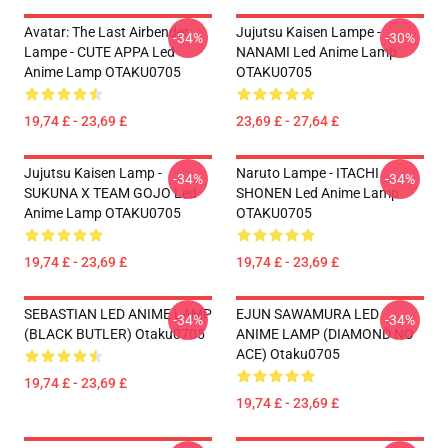
Avatar: The Last Airbender
Jujutsu Kaisen Lampe -
-34%
-30%
Lampe - CUTE APPA Led
NANAMI Led Anime Lamp
Anime Lamp OTAKU0705
OTAKU0705
19,74 £ - 23,69 £
23,69 £ - 27,64 £
Jujutsu Kaisen Lamp -
Naruto Lampe - ITACHI
-34%
-34%
SUKUNA X TEAM GOJO Led
SHONEN Led Anime Lamp
Anime Lamp OTAKU0705
OTAKU0705
19,74 £ - 23,69 £
19,74 £ - 23,69 £
SEBASTIAN LED ANIME LAMP
EJUN SAWAMURA LED
-34%
-34%
(BLACK BUTLER) Otaku0705
ANIME LAMP (DIAMOND NO
ACE) Otaku0705
19,74 £ - 23,69 £
19,74 £ - 23,69 £