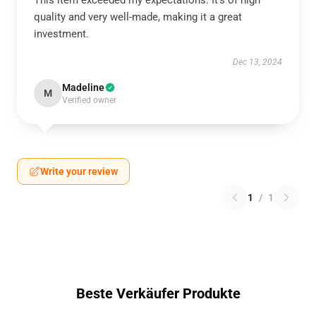
This item exceeded my expectations. It’s of high
quality and very well-made, making it a great
investment.
Dec 13, 2024
Madeline
M
Verified owner
Write your review
1
/
1
Beste Verkäufer Produkte