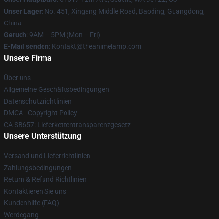
Unser Lager
: No. 451, Xingang Middle Road, Baoding, Guangdong,
China
Geruch
: 9AM – 5PM (Mon – Fri)
E-Mail senden
: Kontakt@theanimelamp.com
Unsere Firma
Über uns
Allgemeine Geschäftsbedingungen
Datenschutzrichtlinien
DMCA - Copyright Policy
CA SB657: Lieferkettentransparenzgesetz
Unsere Unterstützung
Versand und Lieferrichtlinien
Zahlungsbedingungen
Return & Refund Richtlinien
Kontaktieren Sie uns
Kundenhilfe (FAQ)
Werdegang