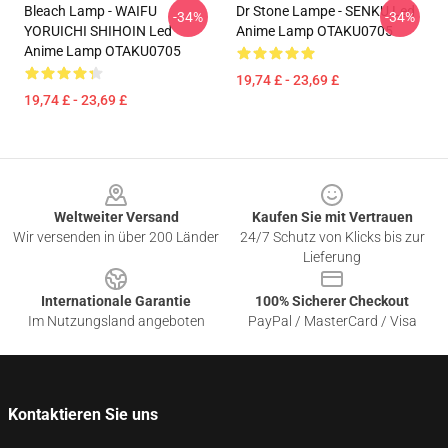
Bleach Lamp - WAIFU
Dr Stone Lampe - SENKU Led
-34%
-34%
YORUICHI SHIHOIN Led
Anime Lamp OTAKU0705
Anime Lamp OTAKU0705
19,74 £ - 23,69 £
19,74 £ - 23,69 £
Footer
Weltweiter Versand
Kaufen Sie mit Vertrauen
Wir versenden in über 200 Länder
24/7 Schutz von Klicks bis zur
Lieferung
Internationale Garantie
100% Sicherer Checkout
Im Nutzungsland angeboten
PayPal / MasterCard / Visa
Kontaktieren Sie uns