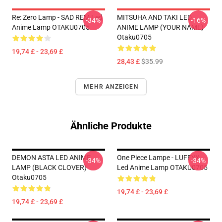
Re: Zero Lamp - SAD REM Led
MITSUHA AND TAKI LED
-34%
-16%
Anime Lamp OTAKU0705
ANIME LAMP (YOUR NAME)
Otaku0705
19,74 £ - 23,69 £
28,43 £
$35.99
MEHR ANZEIGEN
Ähnliche Produkte
DEMON ASTA LED ANIME
One Piece Lampe - LUFFYX
-34%
-34%
LAMP (BLACK CLOVER)
Led Anime Lamp OTAKU0705
Otaku0705
19,74 £ - 23,69 £
19,74 £ - 23,69 £