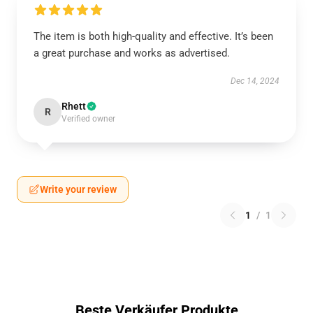
The item is both high-quality and effective. It’s been
a great purchase and works as advertised.
Dec 14, 2024
Rhett
R
Verified owner
Write your review
1
/
1
Beste Verkäufer Produkte