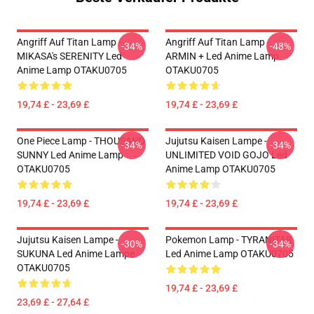
Angriff Auf Titan Lamp -
Angriff Auf Titan Lamp -
-34%
-48%
MIKASA's SERENITY Led
ARMIN + Led Anime Lamp
Anime Lamp OTAKU0705
OTAKU0705
19,74 £ - 23,69 £
19,74 £ - 23,69 £
One Piece Lamp - THOUSAND
Jujutsu Kaisen Lampe -
-34%
-34%
SUNNY Led Anime Lamp
UNLIMITED VOID GOJO Led
OTAKU0705
Anime Lamp OTAKU0705
19,74 £ - 23,69 £
19,74 £ - 23,69 £
Jujutsu Kaisen Lampe -
Pokemon Lamp - TYRANITAR
-30%
-34%
SUKUNA Led Anime Lampe
Led Anime Lamp OTAKU0705
OTAKU0705
19,74 £ - 23,69 £
23,69 £ - 27,64 £