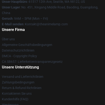
Unser Hauptbüro
: 61517 12th Ave, Seattle, WA 98122, US
Unser Lager
: No. 451, Xingang Middle Road, Baoding, Guangdong,
China
Geruch
: 9AM – 5PM (Mon – Fri)
E-Mail senden
: Kontakt@theanimelamp.com
Unsere Firma
Über uns
Allgemeine Geschäftsbedingungen
Datenschutzrichtlinien
DMCA - Copyright Policy
CA SB657: Lieferkettentransparenzgesetz
Unsere Unterstützung
Versand und Lieferrichtlinien
Zahlungsbedingungen
Return & Refund Richtlinien
Kontaktieren Sie uns
Kundenhilfe (FAQ)
Werdegang