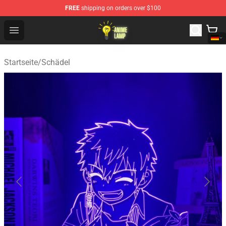
FREE
shipping on orders over $100
Anime Lamp Shop - The Best Store of Anime Lamp
Open menu
Startseite
/
Schädel