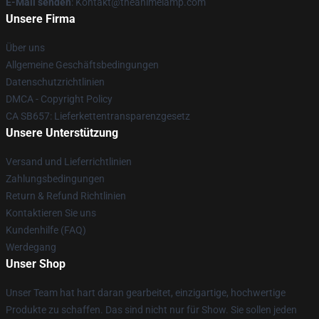
E-Mail senden
: Kontakt@theanimelamp.com
Unsere Firma
Über uns
Allgemeine Geschäftsbedingungen
Datenschutzrichtlinien
DMCA - Copyright Policy
CA SB657: Lieferkettentransparenzgesetz
Unsere Unterstützung
Versand und Lieferrichtlinien
Zahlungsbedingungen
Return & Refund Richtlinien
Kontaktieren Sie uns
Kundenhilfe (FAQ)
Werdegang
Unser Shop
Unser Team hat hart daran gearbeitet, einzigartige, hochwertige
Produkte zu schaffen. Das sind nicht nur für Show. Sie sollen jeden