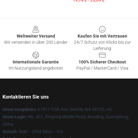
19,74 £ - 23,69 £
Footer
Weltweiter Versand
Kaufen Sie mit Vertrauen
Wir versenden in über 200 Länder
24/7 Schutz von Klicks bis zur
Lieferung
Internationale Garantie
100% Sicherer Checkout
Im Nutzungsland angeboten
PayPal / MasterCard / Visa
Kontaktieren Sie uns
Unser Hauptbüro
: 61517 12th Ave, Seattle, WA 98122, US
Unser Lager
: No. 451, Xingang Middle Road, Baoding, Guangdong,
China
Geruch
: 9AM – 5PM (Mon – Fri)