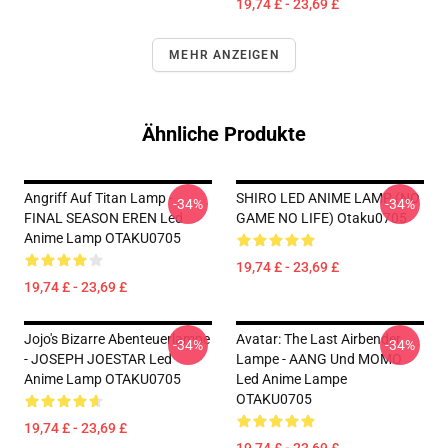
19,74 £ - 23,69 £
MEHR ANZEIGEN
Ähnliche Produkte
Angriff Auf Titan Lamp -
SHIRO LED ANIME LAMP (NO
-34%
-34%
FINAL SEASON EREN Led
GAME NO LIFE) Otaku0705
Anime Lamp OTAKU0705
19,74 £ - 23,69 £
19,74 £ - 23,69 £
Jojo's Bizarre Abenteuerlampe
Avatar: The Last Airbender
-34%
-34%
- JOSEPH JOESTAR Led
Lampe - AANG Und MOMO
Anime Lamp OTAKU0705
Led Anime Lampe
OTAKU0705
19,74 £ - 23,69 £