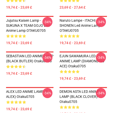
19,74 £ - 23,69 £
23,69 £ - 27,64 £
Jujutsu Kaisen Lamp -
Naruto Lampe - ITACHI
-34%
-34%
SUKUNA X TEAM GOJO Led
SHONEN Led Anime Lamp
Anime Lamp OTAKU0705
OTAKU0705
19,74 £ - 23,69 £
19,74 £ - 23,69 £
SEBASTIAN LED ANIME LAMP
EJUN SAWAMURA LED
-34%
-34%
(BLACK BUTLER) Otaku0705
ANIME LAMP (DIAMOND NO
ACE) Otaku0705
19,74 £ - 23,69 £
19,74 £ - 23,69 £
ALEX LED ANIME LAMP (BJ
DEMON ASTA LED ANIME
-34%
-34%
ALEX) Otaku0705
LAMP (BLACK CLOVER)
Otaku0705
19,74 £ - 23,69 £