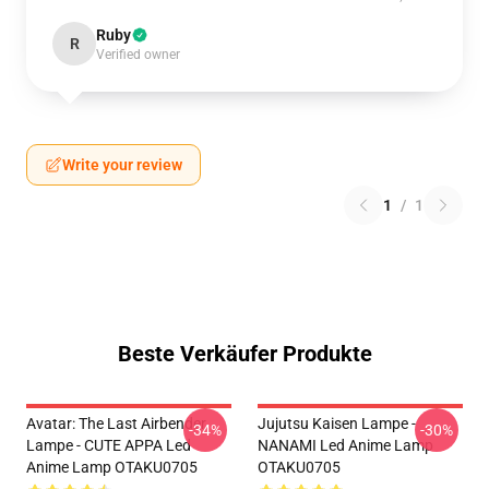
Ruby
R
Verified owner
Write your review
1
/
1
Beste Verkäufer Produkte
Avatar: The Last Airbender
Jujutsu Kaisen Lampe -
-34%
-30%
Lampe - CUTE APPA Led
NANAMI Led Anime Lamp
Anime Lamp OTAKU0705
OTAKU0705