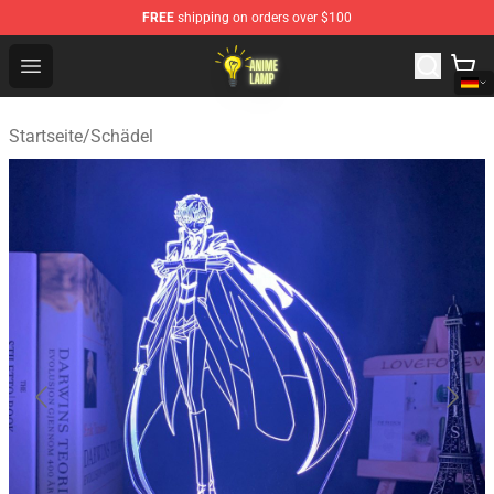
FREE
shipping on orders over $100
Anime Lamp Shop - The Best Store of Anime Lamp
Open menu
Startseite
/
Schädel