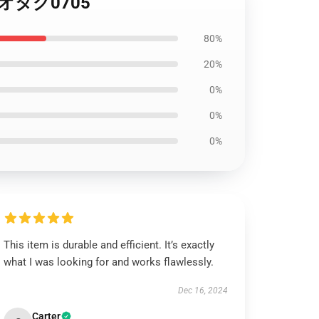
A)オタク0705
80%
20%
0%
0%
0%
This item is durable and efficient. It’s exactly
what I was looking for and works flawlessly.
Dec 16, 2024
Carter