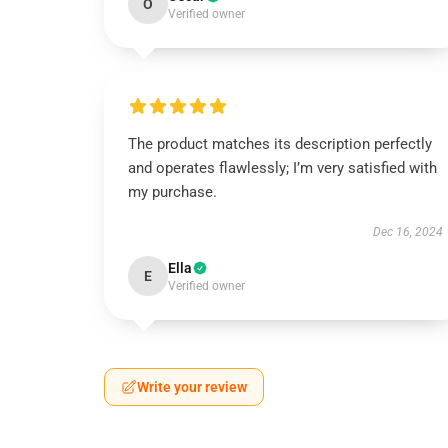
O
Verified owner
The product matches its description perfectly
and operates flawlessly; I’m very satisfied with
my purchase.
Dec 16, 2024
Ella
E
Verified owner
Write your review