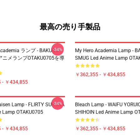
最高の売り手製品
-34%
Academia ランプ - BAKUGO
My Hero Academia Lamp - 
はアニメランプOTAKU0705を導
SMUG Led Anime Lamp OTA
￥362,355 - ￥434,855
 - ￥434,855
-34%
aisen Lamp - FLIRTY SUKUNA
Bleach Lamp - WAIFU YORUI
e Lamp OTAKU0705
SHIHOIN Led Anime Lamp O
 - ￥434,855
￥362,355 - ￥434,855