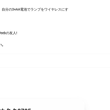
自分の3×AA電池でランプをワイヤレスにす
ebの友人!
い。