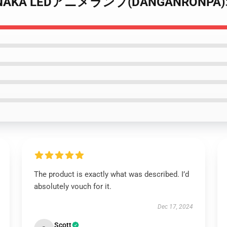
M TANAKA LEDアニメランプ(DANGANRONP
The product is exactly what was described. I’d
absolutely vouch for it.
Dec 17, 2024
Scott