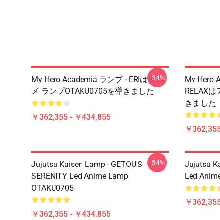
-34%
My Hero Academia ランプ - ERIはアニ
My Hero 
メ ランプOTAKU0705を導きました
RELAX
きました
￥362,355 - ￥434,855
￥362,355
-34%
Jujutsu Kaisen Lamp - GETOU'S
Jujutsu K
SERENITY Led Anime Lamp
Led Anim
OTAKU0705
￥362,355
￥362,355 - ￥434,855