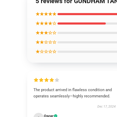
5 reviews for GUNDHA
★★★★★
★★★★☆
★★★☆☆
★★☆☆☆
★☆☆☆☆
The product arrived in flawless condition and
operates seamlessly—highly recommended.
Dec 17, 2024
Oscar