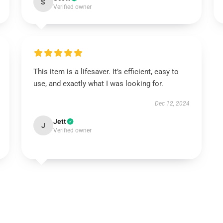
S
Verified owner
This item is a lifesaver. It’s efficient, easy to
use, and exactly what I was looking for.
Dec 12, 2024
Jett
J
Verified owner