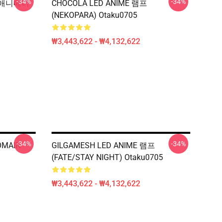
-34%
-34%
ed 애니메이
CHOCOLA LED ANIME 램프
(NEKOPARA) Otaku0705
₩3,443,622 - ₩4,132,622
-34%
-34%
OMAIN
GILGAMESH LED ANIME 램프
(FATE/STAY NIGHT) Otaku0705
₩3,443,622 - ₩4,132,622