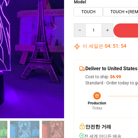
Model
TOUCH
TOUCH +(REM
Quantity
이 세일은
04
:
51
:
53
Deliver to United States
Cost to ship:
$6.99
Standard - Order today to g
Production
Today
안전한 거래
전 세계 어디든 배송