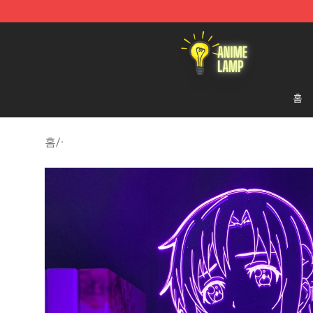
Anime Lamp Shop - The Best Store of Anime Lamp
홈
홈
/
·