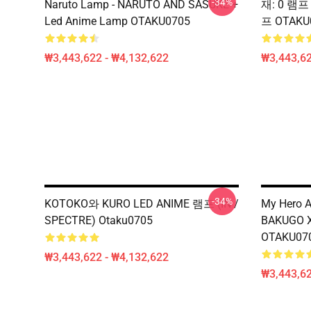
-34%
Naruto Lamp - NARUTO AND SASUKE +
재: 0 램프
Led Anime Lamp OTAKU0705
프 OTAK
₩3,443,622 - ₩4,132,622
₩3,443,62
-34%
KOTOKO와 KURO LED ANIME 램프 (IN /
My Hero 
SPECTRE) Otaku0705
BAKUGO
OTAKU0
₩3,443,622 - ₩4,132,622
₩3,443,62