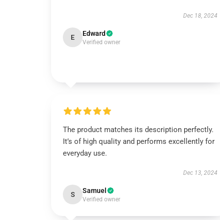
Dec 18, 2024
Edward
E
Verified owner
The product matches its description perfectly.
It’s of high quality and performs excellently for
everyday use.
Dec 13, 2024
Samuel
S
Verified owner