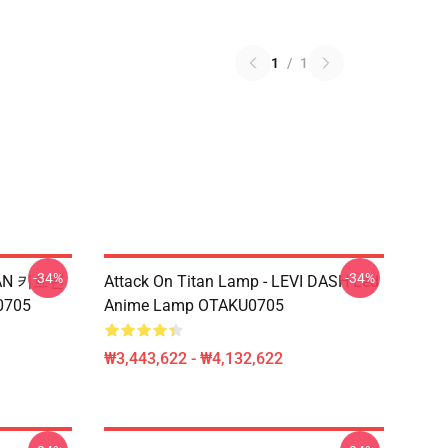
1
/
1
-34%
-34%
EAN 키르틴
Attack On Titan Lamp - LEVI DASH Led
705
Anime Lamp OTAKU0705
₩3,443,622 - ₩4,132,622