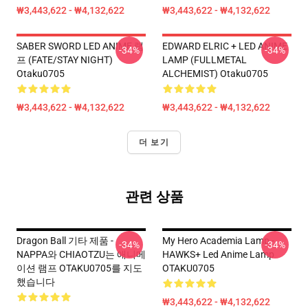
₩3,443,622 - ₩4,132,622
₩3,443,622 - ₩4,132,622
SABER SWORD LED ANIME 램
EDWARD ELRIC + LED ANIME
-34%
-34%
프 (FATE/STAY NIGHT)
LAMP (FULLMETAL
Otaku0705
ALCHEMIST) Otaku0705
₩3,443,622 - ₩4,132,622
₩3,443,622 - ₩4,132,622
더 보기
관련 상품
Dragon Ball 기타 제품 -
My Hero Academia Lamp -
-34%
-34%
NAPPA와 CHIAOTZU는 애니메
HAWKS+ Led Anime Lamp
이션 램프 OTAKU0705를 지도
OTAKU0705
했습니다
₩3,443,622 - ₩4,132,622