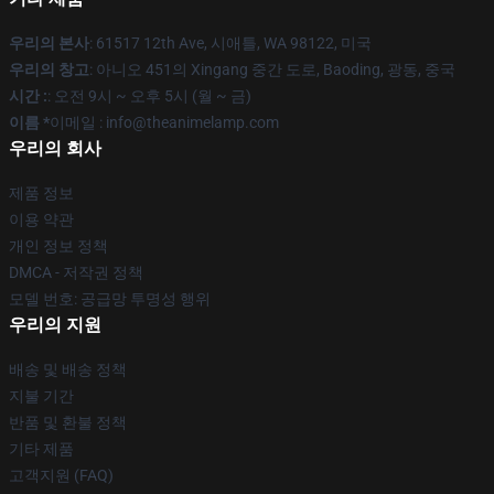
우리의 본사
: 61517 12th Ave, 시애틀, WA 98122, 미국
우리의 창고
: 아니오 451의 Xingang 중간 도로, Baoding, 광동, 중국
시간 :
: 오전 9시 ~ 오후 5시 (월 ~ 금)
이름 *
이메일 : info@theanimelamp.com
우리의 회사
제품 정보
이용 약관
개인 정보 정책
DMCA - 저작권 정책
모델 번호: 공급망 투명성 행위
우리의 지원
배송 및 배송 정책
지불 기간
반품 및 환불 정책
기타 제품
고객지원 (FAQ)