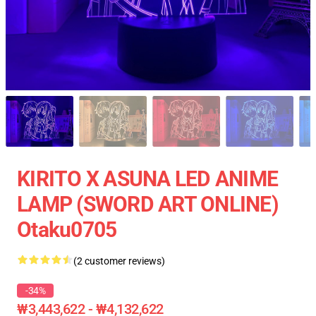
KIRITO X ASUNA LED ANIME
LAMP (SWORD ART ONLINE)
Otaku0705
(2 customer reviews)
-34%
₩3,443,622 - ₩4,132,622