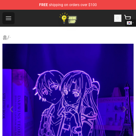
FREE
shipping on orders over $100
Anime Lamp Shop - The Best Store of Anime Lamp
Open menu
홈
/
·