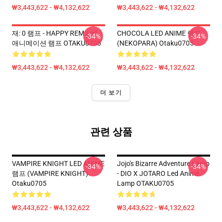
₩3,443,622 - ₩4,132,622
₩3,443,622 - ₩4,132,622
재: 0 램프 - HAPPY REM Led
CHOCOLA LED ANIME 램프
-34%
-34%
애니메이션 램프 OTAKU0705
(NEKOPARA) Otaku0705
₩3,443,622 - ₩4,132,622
₩3,443,622 - ₩4,132,622
더 보기
관련 상품
VAMPIRE KNIGHT LED ANIME
Jojo's Bizarre Adventure Lamp
-34%
-34%
램프 (VAMPIRE KNIGHT)
- DIO X JOTARO Led Anime
Otaku0705
Lamp OTAKU0705
₩3,443,622 - ₩4,132,622
₩3,443,622 - ₩4,132,622