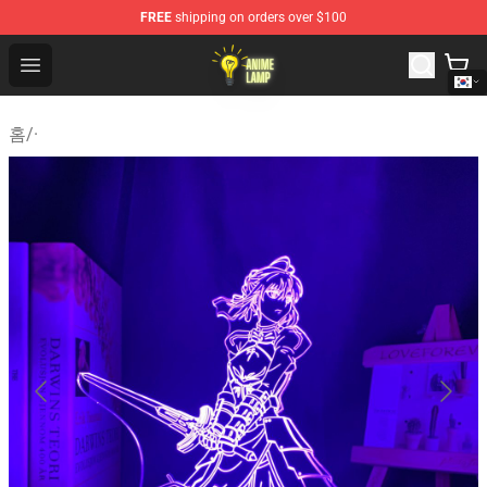
FREE
shipping on orders over $100
Anime Lamp Shop - The Best Store of Anime Lamp
Open menu
홈
/
·