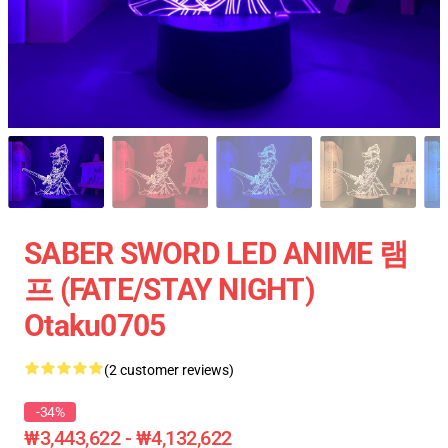
SABER SWORD LED ANIME 램
프 (FATE/STAY NIGHT)
Otaku0705
(2 customer reviews)
-34%
₩3,443,622 - ₩4,132,622