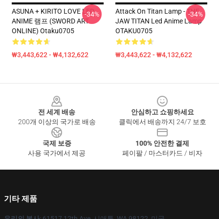
ASUNA + KIRITO LOVE LED
Attack On Titan Lamp - THE
-34%
-34%
ANIME 램프 (SWORD ART
JAW TITAN Led Anime Lamp
ONLINE) Otaku0705
OTAKU0705
₩3,443,622 - ₩4,132,622
₩3,443,622 - ₩4,132,622
Footer
전 세계 배송
안심하고 쇼핑하세요
200개 이상의 국가로 배송
클릭에서 배송까지 24/7 보호
국제 보증
100% 안전한 결제
사용 국가에서 제공
페이팔 / 마스터카드 / 비자
기타 제품
우리의 본사
: 61517 12th Ave, 시애틀, WA 98122, 미국