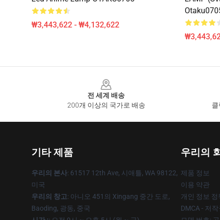
Otaku070
₩3,443,622 - ₩4,132,622
₩3,443,62
Footer
전 세계 배송
200개 이상의 국가로 배송
클
기타 제품
우리의 
우리의 본사
: 61517 12th Ave, 시애틀, WA 98122,
제품 정보
미국
이용 약관
우리의 창고
: 아니오 451의 Xingang 중간 도로,
개인 정보 정
Baoding, 광동, 중국
DMCA - 저