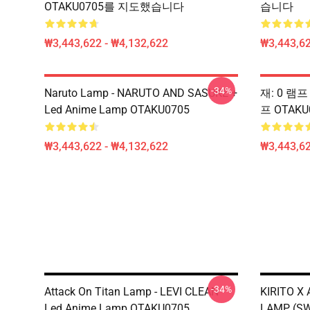
OTAKU0705를 지도했습니다
습니다
₩3,443,622 - ₩4,132,622
₩3,443,62
-34%
Naruto Lamp - NARUTO AND SASUKE +
재: 0 램프
Led Anime Lamp OTAKU0705
프 OTAK
₩3,443,622 - ₩4,132,622
₩3,443,62
-34%
Attack On Titan Lamp - LEVI CLEAN
KIRITO X
Led Anime Lamp OTAKU0705
LAMP (SW