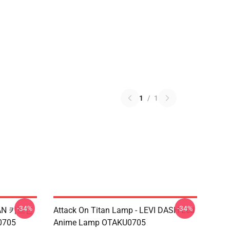
1
/
1
-34%
-34%
EAN 키르틴
Attack On Titan Lamp - LEVI DASH Led
705
Anime Lamp OTAKU0705