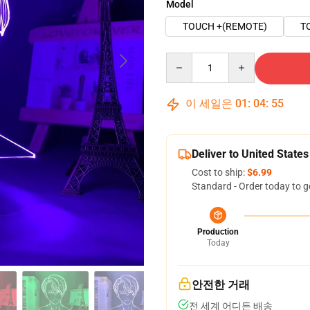
Model
TOUCH +(REMOTE)
T
Quantity
이 세일은
01
:
04
:
54
Deliver to United States
Cost to ship:
$6.99
Standard - Order today to g
Production
Today
안전한 거래
전 세계 어디든 배송