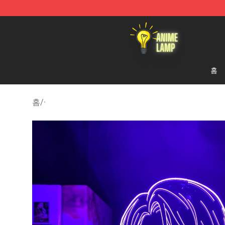
Anime Lamp Shop - The Best Store of Anime Lamp
홈
홈
/
·