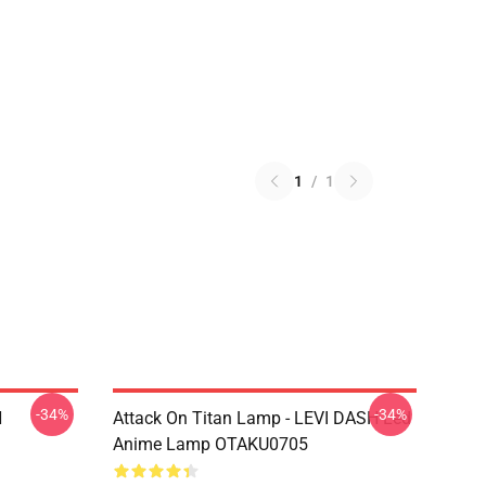
1
/
1
-34%
-34%
N
Attack On Titan Lamp - LEVI DASH Led
Anime Lamp OTAKU0705