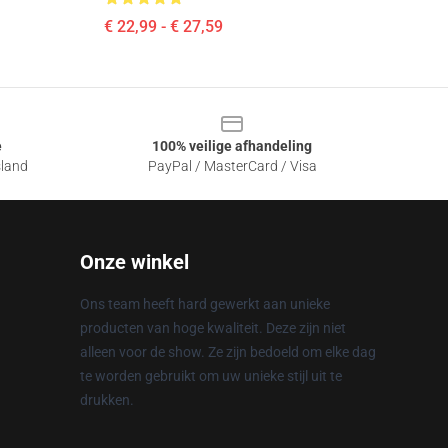
€ 22,99 - € 27,59
e
100% veilige afhandeling
sland
PayPal / MasterCard / Visa
Onze winkel
Ons team heeft hard gewerkt aan unieke
producten van hoge kwaliteit. Deze zijn niet
alleen voor de show. Ze zijn bedoeld om elke dag
te worden gebruikt om uw unieke stijl uit te
drukken.