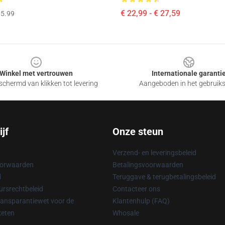
€ 22,99 - € 27,59
5.99
Winkel met vertrouwen
Internationale garanti
chermd van klikken tot levering
Aangeboden in het gebruik
jf
Onze steun
Verzend- en leveringsbeleid
oorwaarden
Betalingsvoorwaarden
d
Teruggave & terugbetalingsbeleid
rsrechtbeleid
Contacteer ons
ransparantiewet voor de
Klantenhulp (FAQ)
keten
Whosale