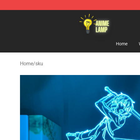
Anime Lamp Shop - The Best Store of Anime Lamp
Home
Home
/
sku