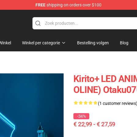
FREE
shipping on orders over $100
Winkel
Winkel per categorie
Bestelling volgen
Blog
Kirito+ LED A
OLINE) Otaku0
(1 customer reviews
-34%
€ 22,99 - € 27,59