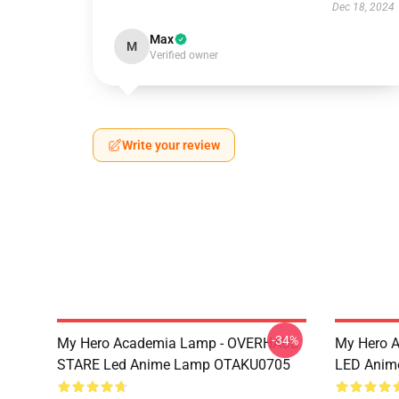
Dec 18, 2024
Max
M
Verified owner
Write your review
-34%
My Hero Academia Lamp - OVERHAUL
My Hero 
STARE Led Anime Lamp OTAKU0705
LED Anim