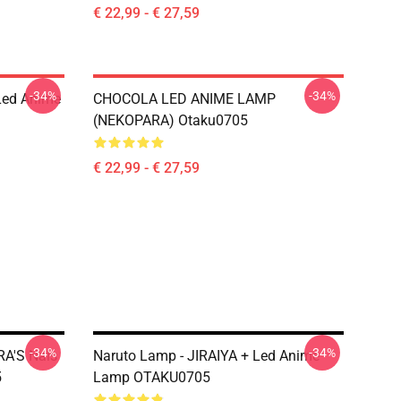
€ 22,99 - € 27,59
-34%
-34%
Led Anime
CHOCOLA LED ANIME LAMP
(NEKOPARA) Otaku0705
€ 22,99 - € 27,59
-34%
-34%
RA'S Nals
Naruto Lamp - JIRAIYA + Led Anime
5
Lamp OTAKU0705