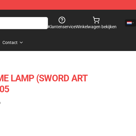
Klantenservice
Winkelwagen bekijken
Contact
NIME LAMP (SWORD ART
705
)