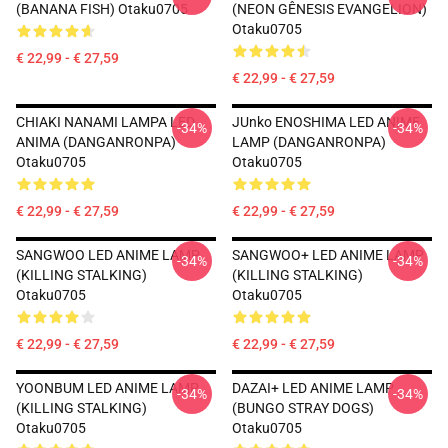
(BANANA FISH) Otaku0705
(NEON GÊNESIS EVANGELION)
Otaku0705
€ 22,99 - € 27,59
€ 22,99 - € 27,59
CHIAKI NANAMI LAMPA LED
JUnko ENOSHIMA LED ANIME
-34%
-34%
ANIMA (DANGANRONPA)
LAMP (DANGANRONPA)
Otaku0705
Otaku0705
€ 22,99 - € 27,59
€ 22,99 - € 27,59
SANGWOO LED ANIME LAMP
SANGWOO+ LED ANIME LAMP
-34%
-34%
(KILLING STALKING)
(KILLING STALKING)
Otaku0705
Otaku0705
€ 22,99 - € 27,59
€ 22,99 - € 27,59
YOONBUM LED ANIME LAMP
DAZAI+ LED ANIME LAMP
-34%
-34%
(KILLING STALKING)
(BUNGO STRAY DOGS)
Otaku0705
Otaku0705