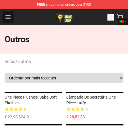
FREE
shipping on orders over $100
Anime Lamp Shop - The Best Store of Anime Lamp
Open menu
Outros
Início
/
Outros
One Piece Plushies: Sabo Soft
Lâmpada De Secretária One
Plushies
Piece Luffy
€ 22,90
$24.9
€ 28,52
$31