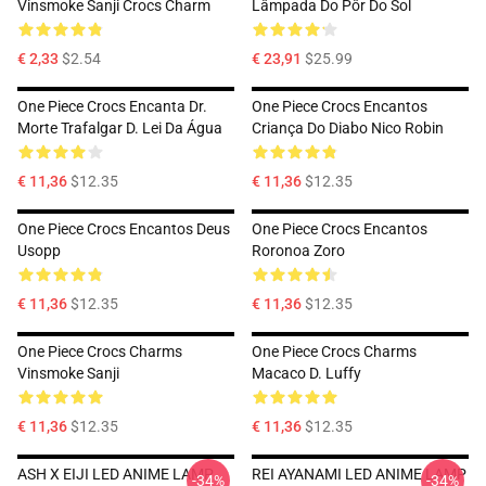
Vinsmoke Sanji Crocs Charm
Lâmpada Do Pôr Do Sol
€ 2,33
$2.54
€ 23,91
$25.99
One Piece Crocs Encanta Dr.
One Piece Crocs Encantos
Morte Trafalgar D. Lei Da Água
Criança Do Diabo Nico Robin
€ 11,36
$12.35
€ 11,36
$12.35
One Piece Crocs Encantos Deus
One Piece Crocs Encantos
Usopp
Roronoa Zoro
€ 11,36
$12.35
€ 11,36
$12.35
One Piece Crocs Charms
One Piece Crocs Charms
Vinsmoke Sanji
Macaco D. Luffy
€ 11,36
$12.35
€ 11,36
$12.35
ASH X EIJI LED ANIME LAMP
REI AYANAMI LED ANIME LAMP
-34%
-34%