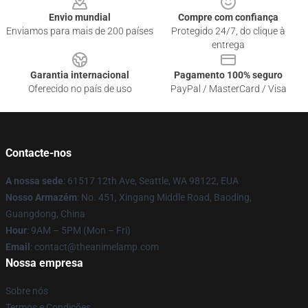
Envio mundial
Compre com confiança
Enviamos para mais de 200 países
Protegido 24/7, do clique à
entrega
Garantia internacional
Pagamento 100% seguro
Oferecido no país de uso
PayPal / MasterCard / Visa
Contacte-nos
A nossa sede
: 61517 12th Ave, Seattle, WA 98122, EUA
Nosso Armazém
: No. 451, Xingang Middle Road, Baoding,
Guangdong, China
Hour
: 9AM – 5PM (Mon – Fri)
Email
: contact@theanimelamp.com
Nossa empresa
Sobre nós
Termos e Condições