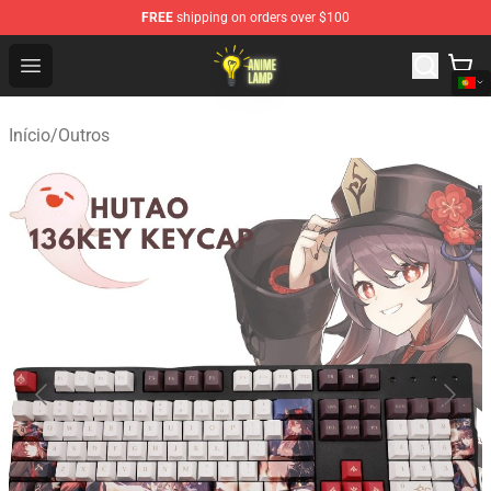
FREE
shipping on orders over $100
Anime Lamp Shop - The Best Store of Anime Lamp
Open menu
Início
/
Outros