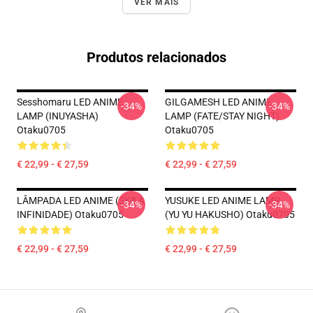
VER MAIS
Produtos relacionados
Sesshomaru LED ANIME
GILGAMESH LED ANIME
-34%
-34%
LAMP (INUYASHA)
LAMP (FATE/STAY NIGHT)
Otaku0705
Otaku0705
€ 22,99 - € 27,59
€ 22,99 - € 27,59
LÂMPADA LED ANIME (SK8 A
YUSUKE LED ANIME LAMP
-34%
-34%
INFINIDADE) Otaku0705
(YU YU HAKUSHO) Otaku0705
€ 22,99 - € 27,59
€ 22,99 - € 27,59
Footer