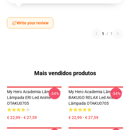
Write your review
1
/
1
Mais vendidos produtos
My Hero Academia Lâmpada -
My Hero Academia Lâmpada -
-34%
-34%
Lâmpada ERI Led Anime
BAKUGO RELAX Led Anime
OTAKU0705
Lâmpada OTAKU0705
€ 22,99 - € 27,59
€ 22,99 - € 27,59