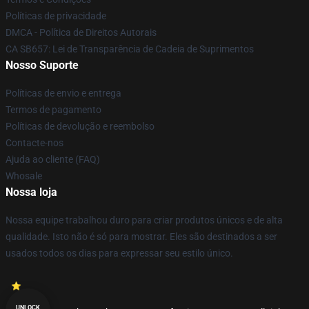
Políticas de privacidade
DMCA - Política de Direitos Autorais
CA SB657: Lei de Transparência de Cadeia de Suprimentos
Nosso Suporte
Políticas de envio e entrega
Termos de pagamento
Políticas de devolução e reembolso
Contacte-nos
Ajuda ao cliente (FAQ)
Whosale
Nossa loja
Nossa equipe trabalhou duro para criar produtos únicos e de alta
qualidade. Isto não é só para mostrar. Eles são destinados a ser
usados todos os dias para expressar seu estilo único.
UNLOCK