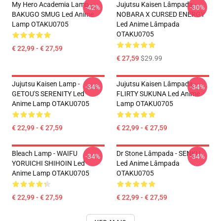
My Hero Academia Lamp -
Jujutsu Kaisen Lâmpada -
-42%
-30%
BAKUGO SMUG Led Anime
NOBARA X CURSED ENERGY
Lamp OTAKU0705
Led Anime Lâmpada
OTAKU0705
€ 22,99 - € 27,59
€ 27,59
$29.99
Jujutsu Kaisen Lamp -
Jujutsu Kaisen Lâmpada -
-34%
-34%
GETOU'S SERENITY Led
FLIRTY SUKUNA Led Anime
Anime Lamp OTAKU0705
Lamp OTAKU0705
€ 22,99 - € 27,59
€ 22,99 - € 27,59
Bleach Lamp - WAIFU
Dr Stone Lâmpada - SENKU
-34%
-34%
YORUICHI SHIHOIN Led
Led Anime Lâmpada
Anime Lamp OTAKU0705
OTAKU0705
€ 22,99 - € 27,59
€ 22,99 - € 27,59