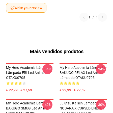
Write your review
1
/
1
Mais vendidos produtos
My Hero Academia Lâmpada -
My Hero Academia Lâmpada -
-34%
-34%
Lâmpada ERI Led Anime
BAKUGO RELAX Led Anime
OTAKU0705
Lâmpada OTAKU0705
€ 22,99 - € 27,59
€ 22,99 - € 27,59
My Hero Academia Lamp -
Jujutsu Kaisen Lâmpada -
-42%
-30%
BAKUGO SMUG Led Anime
NOBARA X CURSED ENERGY