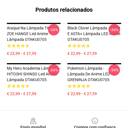
Produtos relacionados
Ataque Na Lâmpada Titan -
Black Clover Lâmpada - YUNO
-34%
-34%
ZOE HANGE Led Anime
E ASTA+ Lâmpada LED Anime
Lâmpada OTAKU0705
OTAKU0705
€ 22,99 - € 27,59
€ 22,99 - € 27,59
My Hero Academia Lâmpada -
Pokemon Lâmpada -
-34%
-34%
HITOSHI SHINSO Led Anime
Lâmpada De Anime LED
Lâmpada OTAKU0705
GRENINJA OTAKU0705
€ 22,99 - € 27,59
€ 22,99 - € 27,59
Footer
Envio mundial
Compre com confiança