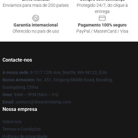
Enviamos para mais de 200 países
Protegido 24/7, do clique à
entrega
Garantia internacional
Pagamento 100% seguro
Oferecido no país de uso
PayPal / MasterCard / Visa
Contacte-nos
A nossa sede
: 61517 12th Ave, Seattle, WA 98122, EUA
Nosso Armazém
: No. 451, Xingang Middle Road, Baoding,
Guangdong, China
Hour
: 9AM – 5PM (Mon – Fri)
Email
: contact@theanimelamp.com
Nossa empresa
Sobre nós
Termos e Condições
Políticas de privacidade