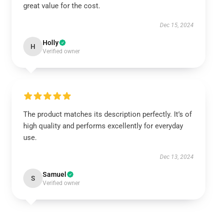
great value for the cost.
Dec 15, 2024
Holly
H
Verified owner
The product matches its description perfectly. It’s of
high quality and performs excellently for everyday
use.
Dec 13, 2024
Samuel
S
Verified owner