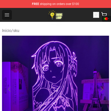
FREE
shipping on orders over $100
Anime Lamp Shop - The Best Store of Anime Lamp
Open menu
Início
/
sku