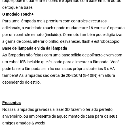
toque pode mudar entre 7 cores e é operado com base em um botão
de toque na base.
O modelo Touch+
Para uma lâmpada mais premium com controles e recursos
adicionais, a variedade touch+ pode mudar entre 16 cores e é operada
por um controle remoto (incluído). O remoto também pode digitalizar
a gama de cores, alterar o brilho, desvanecer, flash e estroboscópio!
Base de lâmpada e vida da lâmpada
As lâmpadas são feitas com uma base sólida de polímero e vem com
um cabo USB incluído que é usado para alimentar a lâmpada. Você
pode fazer a lâmpada sem fio com suas próprias baterias 3 x AA
também! As lâmpadas são cerca de 20-25CM (8-10IN) em altura
dependendo do estilo.
Presentes
Nossas lâmpadas gravadas a laser 3D fazem o feriado perfeito,
aniversário, ou um presente de aquecimento de casa para os seus
amigos amados & weeb!