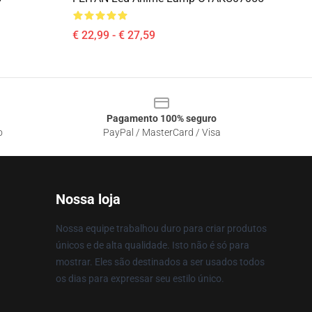
€ 22,99 - € 27,59
Pagamento 100% seguro
o
PayPal / MasterCard / Visa
Nossa loja
Nossa equipe trabalhou duro para criar produtos
únicos e de alta qualidade. Isto não é só para
mostrar. Eles são destinados a ser usados todos
os dias para expressar seu estilo único.