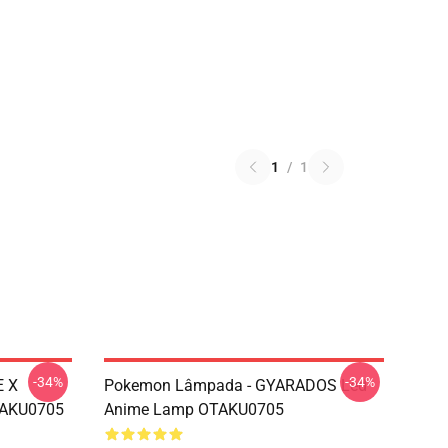
1
/
1
-34%
-34%
E X
Pokemon Lâmpada - GYARADOS Led
TAKU0705
Anime Lamp OTAKU0705