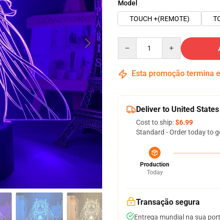
Model
TOUCH +(REMOTE)
T
Quantity
Esta promoção termina
Deliver to United States
Cost to ship:
$6.99
Standard - Order today to g
Production
Today
Transação segura
Entrega mundial na sua por