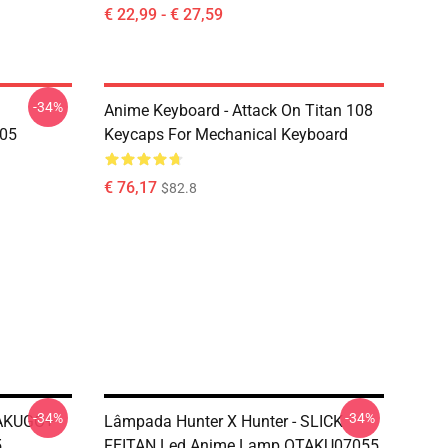
€ 22,99 - € 27,59
-34%
Anime Keyboard - Attack On Titan 108
705
Keycaps For Mechanical Keyboard
€ 76,17
$82.8
-34%
-34%
BAKUGO+
Lâmpada Hunter X Hunter - SLICK
5
FEITAN Led Anime Lamp OTAKU07055