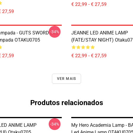
€ 22,99 - € 27,59
€ 27,59
-34%
Lâmpada - GUTS SWORD Led
JEANNE LED ANIME LAMP
mpada OTAKU0705
(FATE/STAY NIGHT) Otaku0
€ 27,59
€ 22,99 - € 27,59
VER MAIS
Produtos relacionados
-34%
LED ANIME LAMP
My Hero Academia Lamp - 
UI) Otaku0705
Led Anime Lamp OTAKU070