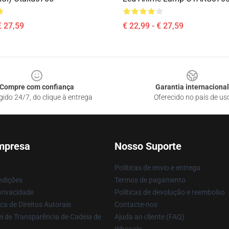
€ 27,59
€ 22,99 - € 27,59
Compre com confiança
Garantia internacional
gido 24/7, do clique à entrega
Oferecido no país de us
mpresa
Nosso Suporte
Políticas de envio e entrega
ndições
Termos de pagamento
privacidade
Políticas de devolução e reembolso
ca de Direitos Autorais
Contacte-nos
i de Transparência de Cadeia de
Ajuda ao cliente (FAQ)