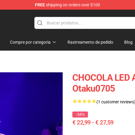
FREE
shipping on orders over $100
Compre por categoria
Rastreamento de pedido
Blog
CHOCOLA LED 
Otaku0705
(1 customer reviews
-34%
€ 22,99 - € 27,59