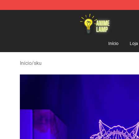
Anime Lamp Shop - The Best Store of Anime Lamp
Início
Loja
Início
/
sku