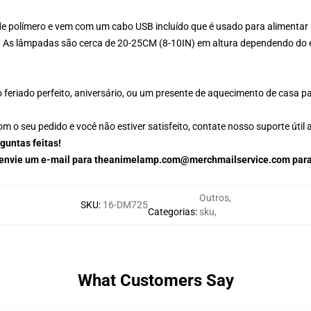
de polímero e vem com um cabo USB incluído que é usado para alimenta
! As lâmpadas são cerca de 20-25CM (8-10IN) em altura dependendo do e
feriado perfeito, aniversário, ou um presente de aquecimento de casa 
o seu pedido e você não estiver satisfeito, contate nosso suporte útil a
guntas feitas!
e envie um e-mail para theanimelamp.com@merchmailservice.com para
Outros
,
SKU
:
16-DM725
Categorias
:
sku
,
What Customers Say