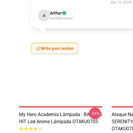
Dec 16, 2024
Arthur
A
Verified owner
Write your review
-34%
My Hero Academia Lâmpada - BAKUGO
Ataque Na
HIT Led Anime Lâmpada OTAKU0705
SERENITY
OTAKU07