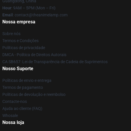
Guangdong, China
Hour
: 9AM – 5PM (Mon – Fri)
Email
: contact@theanimelamp.com
Nossa empresa
Sobre nós
Termos e Condições
Políticas de privacidade
DMCA - Política de Direitos Autorais
CA SB657: Lei de Transparência de Cadeia de Suprimentos
Nosso Suporte
Políticas de envio e entrega
Termos de pagamento
Políticas de devolução e reembolso
Contacte-nos
Ajuda ao cliente (FAQ)
Whosale
Nossa loja