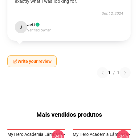
exactly what I was looking for.
Dec 12, 2024
Jett
J
Verified owner
Write your review
1
/
1
Mais vendidos produtos
My Hero Academia Lâmpada -
My Hero Academia Lâmpada -
-34%
-34%