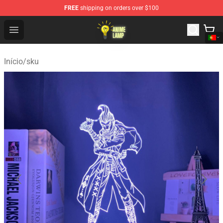
FREE
shipping on orders over $100
Anime Lamp Shop - The Best Store of Anime Lamp
Open menu
Início
/
sku