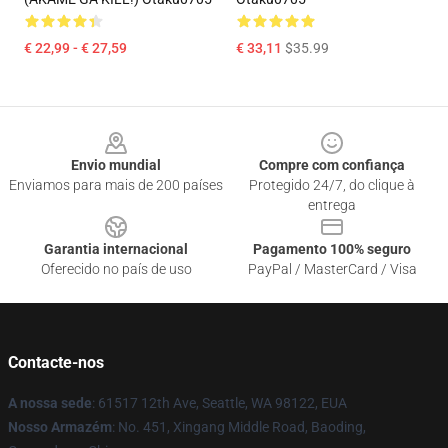
€ 22,99 - € 27,59
€ 33,11
$35.99
Footer
Envio mundial
Compre com confiança
Enviamos para mais de 200 países
Protegido 24/7, do clique à
entrega
Garantia internacional
Pagamento 100% seguro
Oferecido no país de uso
PayPal / MasterCard / Visa
Contacte-nos
A nossa sede
: 61517 12th Ave, Seattle, WA 98122, EUA
Nosso Armazém
: No. 451, Xingang Middle Road, Baoding,