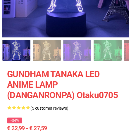
GUNDHAM TANAKA LED
ANIME LAMP
(DANGANRONPA) Otaku0705
(5 customer reviews)
-34%
€ 22,99 - € 27,59