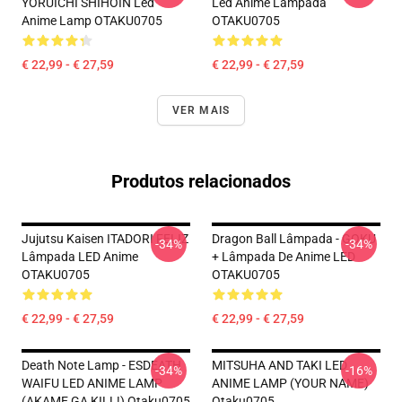
YORUICHI SHIHOIN Led
Led Anime Lâmpada
Anime Lamp OTAKU0705
OTAKU0705
€ 22,99 - € 27,59
€ 22,99 - € 27,59
VER MAIS
Produtos relacionados
Jujutsu Kaisen ITADORI FELIZ
Dragon Ball Lâmpada - GOKU
-34%
-34%
Lâmpada LED Anime
+ Lâmpada De Anime LED
OTAKU0705
OTAKU0705
€ 22,99 - € 27,59
€ 22,99 - € 27,59
Death Note Lamp - ESDEATH
MITSUHA AND TAKI LED
-34%
-16%
WAIFU LED ANIME LAMP
ANIME LAMP (YOUR NAME)
(AKAME GA KILL!) Otaku0705
Otaku0705