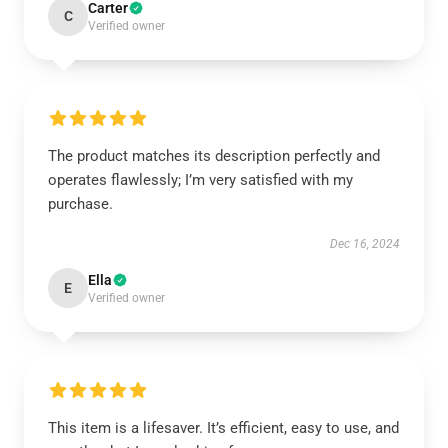
Carter
C
Verified owner
The product matches its description perfectly and
operates flawlessly; I’m very satisfied with my
purchase.
Dec 16, 2024
Ella
E
Verified owner
This item is a lifesaver. It’s efficient, easy to use, and