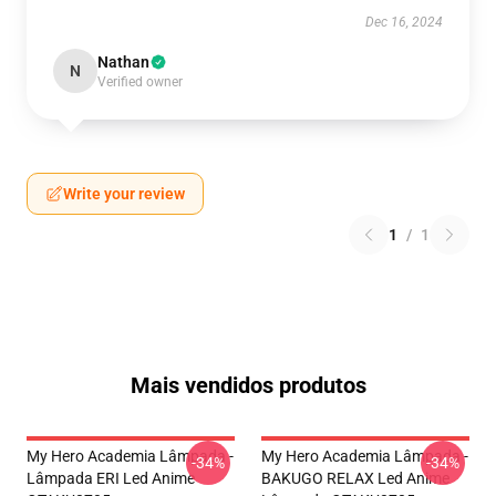
Dec 16, 2024
Nathan
N
Verified owner
Write your review
1
/
1
Mais vendidos produtos
My Hero Academia Lâmpada -
My Hero Academia Lâmpada -
-34%
-34%
Lâmpada ERI Led Anime
BAKUGO RELAX Led Anime