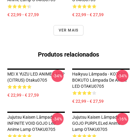
€ 22,99 - € 27,59
€ 22,99 - € 27,59
VER MAIS
Produtos relacionados
MEI X YUZU LED ANIME LAMP
Haikyuu Lâmpada - KOTARO
-34%
-34%
(CITRUS) Otaku0705
BOKUTO Lâmpada De Anime
LED OTAKU0705
€ 22,99 - € 27,59
€ 22,99 - € 27,59
Jujutsu Kaisen Lâmpada -
Jujutsu Kaisen Lâmpada -
-34%
-16%
INFINITE VOID GOJO Led
GOJO PURPLELed Anime
Anime Lamp OTAKU0705
Lamp OTAKU0705