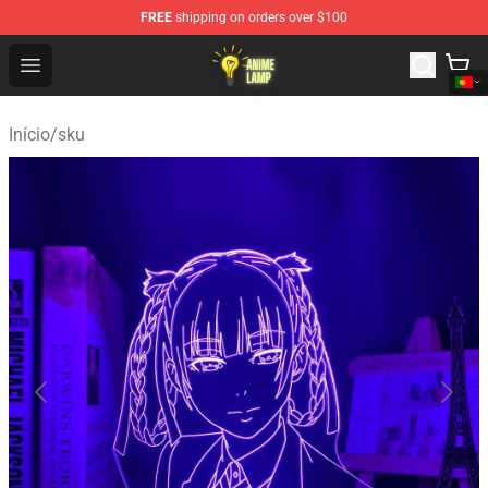
FREE
shipping on orders over $100
Anime Lamp Shop - The Best Store of Anime Lamp
Open menu
Início
/
sku