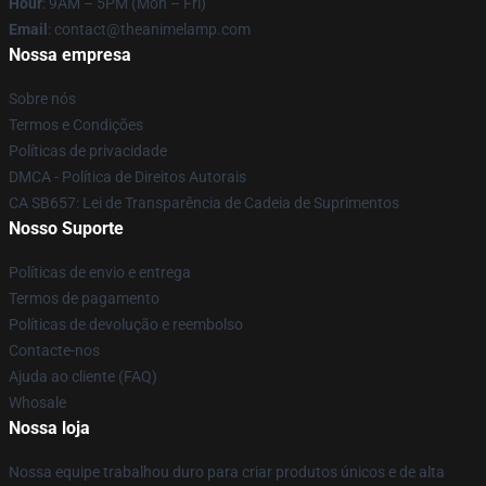
Hour
: 9AM – 5PM (Mon – Fri)
Email
: contact@theanimelamp.com
Nossa empresa
Sobre nós
Termos e Condições
Políticas de privacidade
DMCA - Política de Direitos Autorais
CA SB657: Lei de Transparência de Cadeia de Suprimentos
Nosso Suporte
Políticas de envio e entrega
Termos de pagamento
Políticas de devolução e reembolso
Contacte-nos
Ajuda ao cliente (FAQ)
Whosale
Nossa loja
Nossa equipe trabalhou duro para criar produtos únicos e de alta