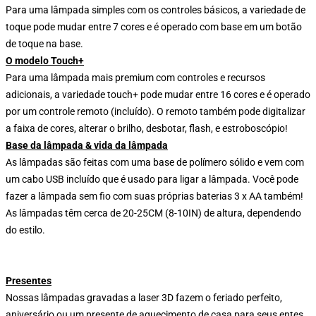
Para uma lâmpada simples com os controles básicos, a variedade de
toque pode mudar entre 7 cores e é operado com base em um botão
de toque na base.
O modelo Touch+
Para uma lâmpada mais premium com controles e recursos
adicionais, a variedade touch+ pode mudar entre 16 cores e é operado
por um controle remoto (incluído). O remoto também pode digitalizar
a faixa de cores, alterar o brilho, desbotar, flash, e estroboscópio!
Base da lâmpada & vida da lâmpada
As lâmpadas são feitas com uma base de polímero sólido e vem com
um cabo USB incluído que é usado para ligar a lâmpada. Você pode
fazer a lâmpada sem fio com suas próprias baterias 3 x AA também!
As lâmpadas têm cerca de 20-25CM (8-10IN) de altura, dependendo
do estilo.
Presentes
Nossas lâmpadas gravadas a laser 3D fazem o feriado perfeito,
aniversário ou um presente de aquecimento de casa para seus entes