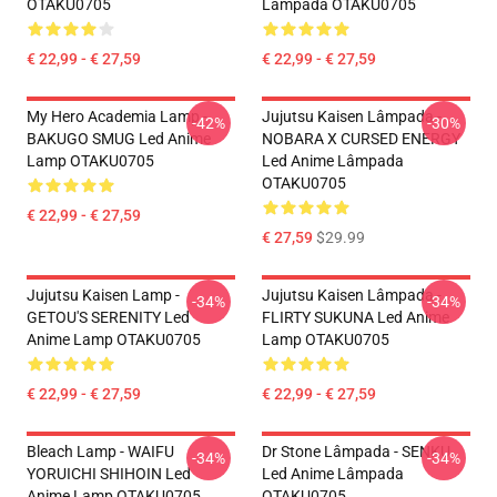
OTAKU0705
Lâmpada OTAKU0705
€ 22,99 - € 27,59
€ 22,99 - € 27,59
My Hero Academia Lamp -
Jujutsu Kaisen Lâmpada -
-42%
-30%
BAKUGO SMUG Led Anime
NOBARA X CURSED ENERGY
Lamp OTAKU0705
Led Anime Lâmpada
OTAKU0705
€ 22,99 - € 27,59
€ 27,59
$29.99
Jujutsu Kaisen Lamp -
Jujutsu Kaisen Lâmpada -
-34%
-34%
GETOU'S SERENITY Led
FLIRTY SUKUNA Led Anime
Anime Lamp OTAKU0705
Lamp OTAKU0705
€ 22,99 - € 27,59
€ 22,99 - € 27,59
Bleach Lamp - WAIFU
Dr Stone Lâmpada - SENKU
-34%
-34%
YORUICHI SHIHOIN Led
Led Anime Lâmpada
Anime Lamp OTAKU0705
OTAKU0705