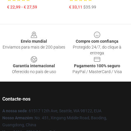
€ 22,99 - € 27,59
€ 33,11
$35.99
Footer
Envio mundial
Compre com confiança
Enviamos para mais de 200 países
Protegido 24/7, do clique à
entrega
Garantia internacional
Pagamento 100% seguro
Oferecido no país de uso
PayPal / MasterCard / Visa
Contacte-nos
A nossa sede
: 61517 12th Ave, Seattle, WA 98122, EUA
Nosso Armazém
: No. 451, Xingang Middle Road, Baoding,
Guangdong, China