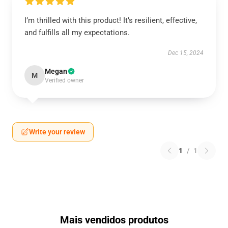
I’m thrilled with this product! It’s resilient, effective,
and fulfills all my expectations.
Dec 15, 2024
Megan
M
Verified owner
Write your review
1
/
1
Mais vendidos produtos