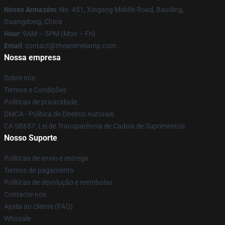
Nosso Armazém
: No. 451, Xingang Middle Road, Baoding,
Guangdong, China
Hour
: 9AM – 5PM (Mon – Fri)
Email
: contact@theanimelamp.com
Nossa empresa
Sobre nós
Termos e Condições
Políticas de privacidade
DMCA - Política de Direitos Autorais
CA SB657: Lei de Transparência de Cadeia de Suprimentos
Nosso Suporte
Políticas de envio e entrega
Termos de pagamento
Políticas de devolução e reembolso
Contacte-nos
Ajuda ao cliente (FAQ)
Whosale