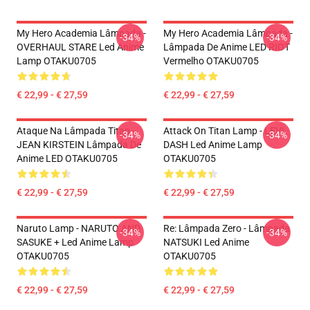
My Hero Academia Lâmpada -
My Hero Academia Lâmpada -
-34%
-34%
OVERHAUL STARE Led Anime
Lâmpada De Anime LED RIOT
Lamp OTAKU0705
Vermelho OTAKU0705
€ 22,99 - € 27,59
€ 22,99 - € 27,59
Ataque Na Lâmpada Titan -
Attack On Titan Lamp - LEVI
-34%
-34%
JEAN KIRSTEIN Lâmpada De
DASH Led Anime Lamp
Anime LED OTAKU0705
OTAKU0705
€ 22,99 - € 27,59
€ 22,99 - € 27,59
Naruto Lamp - NARUTO AND
Re: Lâmpada Zero - Lâmpada
-34%
-34%
SASUKE + Led Anime Lamp
NATSUKI Led Anime
OTAKU0705
OTAKU0705
€ 22,99 - € 27,59
€ 22,99 - € 27,59