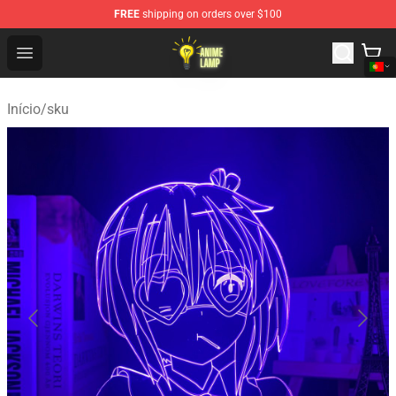
FREE
shipping on orders over $100
Anime Lamp Shop - The Best Store of Anime Lamp
Open menu
Início
/
sku