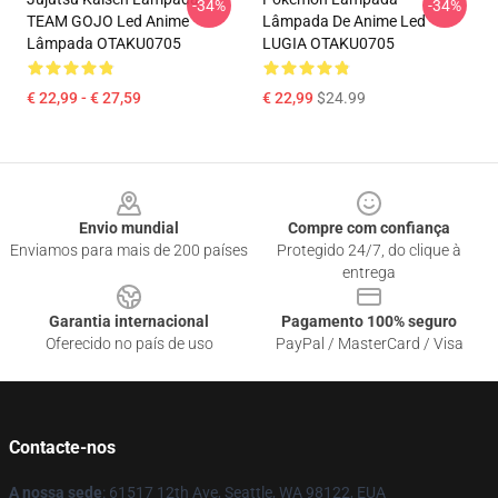
-34%
-34%
TEAM GOJO Led Anime
Lâmpada De Anime Led
Lâmpada OTAKU0705
LUGIA OTAKU0705
€ 22,99 - € 27,59
€ 22,99
$24.99
Footer
Envio mundial
Compre com confiança
Enviamos para mais de 200 países
Protegido 24/7, do clique à
entrega
Garantia internacional
Pagamento 100% seguro
Oferecido no país de uso
PayPal / MasterCard / Visa
Contacte-nos
A nossa sede
: 61517 12th Ave, Seattle, WA 98122, EUA