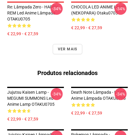
Re: Lâmpada Zero - HAPPY
CHOCOLA LED ANIME LAMP
-34%
-34%
REM Led Anime Lâmpada
(NEKOPARA) Otaku0705
OTAKU0705
€ 22,99 - € 27,59
€ 22,99 - € 27,59
VER MAIS
Produtos relacionados
Jujutsu Kaisen Lamp -
Death Note Lâmpada - L Led
-34%
-34%
MEGUMI SUMMONS Led
Anime Lâmpada OTAKU0705
Anime Lamp OTAKU0705
€ 22,99 - € 27,59
€ 22,99 - € 27,59
Jujutsu Kaisen Lâmpada -
Pokemon Lâmpada -