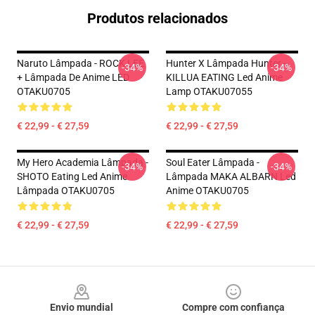
Produtos relacionados
Naruto Lâmpada - ROCK LEE
Hunter X Lâmpada Hunter -
-34%
-34%
+ Lâmpada De Anime LED
KILLUA EATING Led Anime
OTAKU0705
Lamp OTAKU07055
€ 22,99 - € 27,59
€ 22,99 - € 27,59
My Hero Academia Lâmpada -
Soul Eater Lâmpada -
-34%
-34%
SHOTO Eating Led Anime
Lâmpada MAKA ALBARN Led
Lâmpada OTAKU0705
Anime OTAKU0705
€ 22,99 - € 27,59
€ 22,99 - € 27,59
Footer
Envio mundial
Compre com confiança