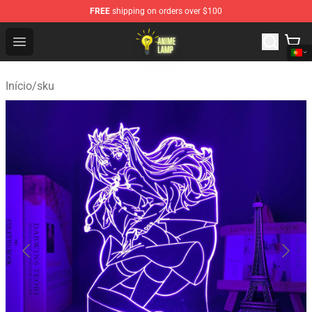
FREE
shipping on orders over $100
Anime Lamp Shop - The Best Store of Anime Lamp
Open menu
Início
/
sku