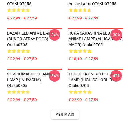
OTAKU07055
Anime Lamp OTAKU07055
€ 22,99 - € 27,59
€ 22,99 - € 27,59
DAZAI+ LED ANIME LAMP
RUKA SARASHINA LED
-34%
-30%
(BUNGO STRAY DOGS)
ANIME LAMPE (ALUGAR UMA
Otaku0705
AMOR) Otaku0705
€ 22,99 - € 27,59
€ 18,19 - € 27,59
SESSHŌMARU LED ANIME
TOUJOU KONEKO LED ANIME
-34%
-42%
LAMP (INUYASHA)
LAMP (HIGH SCHOOL DXD)
Otaku0705
Otaku0705
€ 22,99 - € 27,59
€ 22,99 - € 27,59
VER MAIS