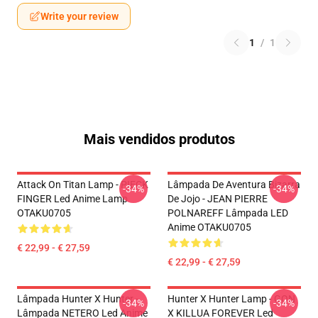
Write your review
1
/
1
Mais vendidos produtos
Attack On Titan Lamp - PIECK
Lâmpada De Aventura Bizarra
-34%
-34%
FINGER Led Anime Lamp
De Jojo - JEAN PIERRE
OTAKU0705
POLNAREFF Lâmpada LED
Anime OTAKU0705
€ 22,99 - € 27,59
€ 22,99 - € 27,59
Lâmpada Hunter X Hunter -
Hunter X Hunter Lamp - GON
-34%
-34%
Lâmpada NETERO Led Anime
X KILLUA FOREVER Led