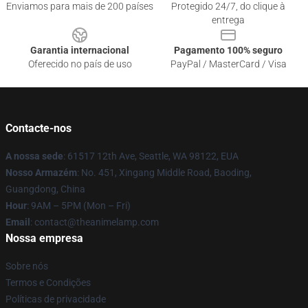
Enviamos para mais de 200 países
Protegido 24/7, do clique à
entrega
Garantia internacional
Pagamento 100% seguro
Oferecido no país de uso
PayPal / MasterCard / Visa
Contacte-nos
A nossa sede
: 61517 12th Ave, Seattle, WA 98122, EUA
Nosso Armazém
: No. 451, Xingang Middle Road, Baoding,
Guangdong, China
Hour
: 9AM – 5PM (Mon – Fri)
Email
: contact@theanimelamp.com
Nossa empresa
Sobre nós
Termos e Condições
Políticas de privacidade