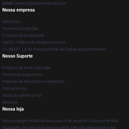
Email
: contact@theanimelamp.com
Nossa empresa
Sobre nós
Termos e Condições
Políticas de privacidade
DMCA - Política de Direitos Autorais
CA SB657: Lei de Transparência de Cadeia de Suprimentos
Nosso Suporte
Políticas de envio e entrega
Termos de pagamento
Políticas de devolução e reembolso
Contacte-nos
Ajuda ao cliente (FAQ)
Whosale
Nossa loja
Nossa equipe trabalhou duro para criar produtos únicos e de alta
qualidade. Isto não é só para mostrar. Eles são destinados a ser