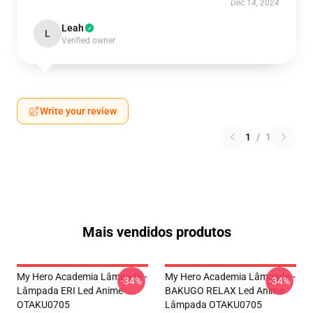
Dec 14, 2024
Leah
L
Verified owner
Write your review
1
/
1
Mais vendidos produtos
My Hero Academia Lâmpada -
My Hero Academia Lâmpada -
-34%
-34%
Lâmpada ERI Led Anime
BAKUGO RELAX Led Anime
OTAKU0705
Lâmpada OTAKU0705