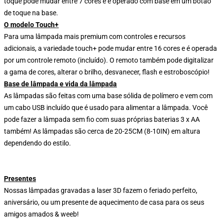
toque pode mudar entre 7 cores e é operado com base em um botão
de toque na base.
O modelo Touch+
Para uma lâmpada mais premium com controles e recursos
adicionais, a variedade touch+ pode mudar entre 16 cores e é operada
por um controle remoto (incluído). O remoto também pode digitalizar
a gama de cores, alterar o brilho, desvanecer, flash e estroboscópio!
Base de lâmpada e vida da lâmpada
As lâmpadas são feitas com uma base sólida de polímero e vem com
um cabo USB incluído que é usado para alimentar a lâmpada. Você
pode fazer a lâmpada sem fio com suas próprias baterias 3 x AA
também! As lâmpadas são cerca de 20-25CM (8-10IN) em altura
dependendo do estilo.
Presentes
Nossas lâmpadas gravadas a laser 3D fazem o feriado perfeito,
aniversário, ou um presente de aquecimento de casa para os seus
amigos amados & weeb!