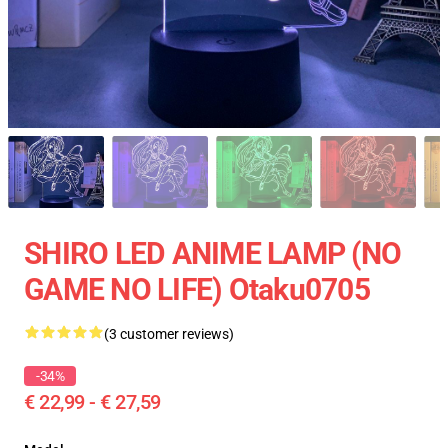
SHIRO LED ANIME LAMP (NO
GAME NO LIFE) Otaku0705
(3 customer reviews)
-34%
€ 22,99 - € 27,59