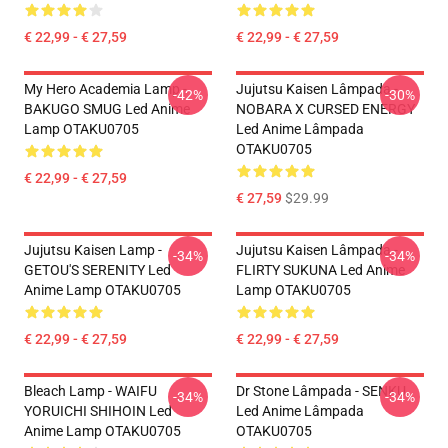
€ 22,99 - € 27,59
€ 22,99 - € 27,59
My Hero Academia Lamp -
Jujutsu Kaisen Lâmpada -
-42%
-30%
BAKUGO SMUG Led Anime
NOBARA X CURSED ENERGY
Lamp OTAKU0705
Led Anime Lâmpada
OTAKU0705
€ 22,99 - € 27,59
€ 27,59
$29.99
Jujutsu Kaisen Lamp -
Jujutsu Kaisen Lâmpada -
-34%
-34%
GETOU'S SERENITY Led
FLIRTY SUKUNA Led Anime
Anime Lamp OTAKU0705
Lamp OTAKU0705
€ 22,99 - € 27,59
€ 22,99 - € 27,59
Bleach Lamp - WAIFU
Dr Stone Lâmpada - SENKU
-34%
-34%
YORUICHI SHIHOIN Led
Led Anime Lâmpada
Anime Lamp OTAKU0705
OTAKU0705