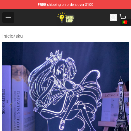
FREE
shipping on orders over $100
Anime Lamp Shop - The Best Store of Anime Lamp
Open menu
Início
/
sku