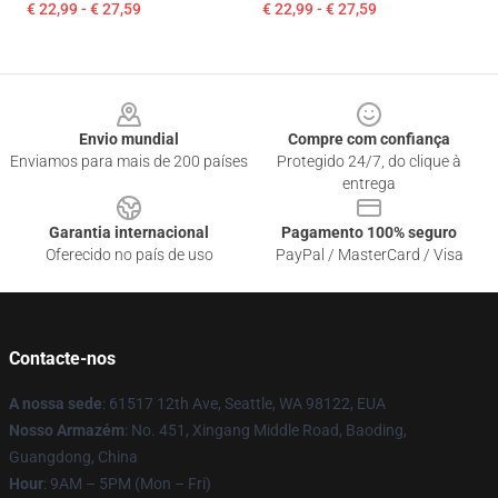
€ 22,99 - € 27,59
€ 22,99 - € 27,59
Footer
Envio mundial
Compre com confiança
Enviamos para mais de 200 países
Protegido 24/7, do clique à
entrega
Garantia internacional
Pagamento 100% seguro
Oferecido no país de uso
PayPal / MasterCard / Visa
Contacte-nos
A nossa sede
: 61517 12th Ave, Seattle, WA 98122, EUA
Nosso Armazém
: No. 451, Xingang Middle Road, Baoding,
Guangdong, China
Hour
: 9AM – 5PM (Mon – Fri)