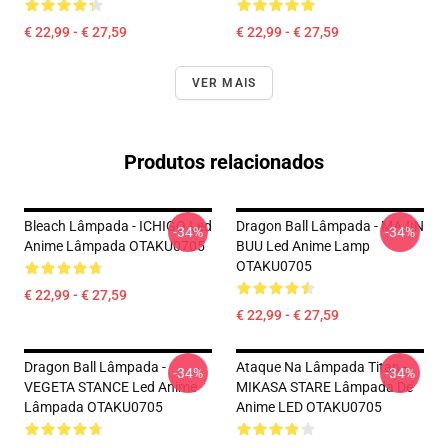
€ 22,99 - € 27,59
€ 22,99 - € 27,59
VER MAIS
Produtos relacionados
Bleach Lâmpada - ICHIGO Led
Dragon Ball Lâmpada - MAJIN
-34%
-34%
Anime Lâmpada OTAKU0705
BUU Led Anime Lamp
OTAKU0705
€ 22,99 - € 27,59
€ 22,99 - € 27,59
Dragon Ball Lâmpada -
Ataque Na Lâmpada Titan -
-34%
-34%
VEGETA STANCE Led Anime
MIKASA STARE Lâmpada De
Lâmpada OTAKU0705
Anime LED OTAKU0705